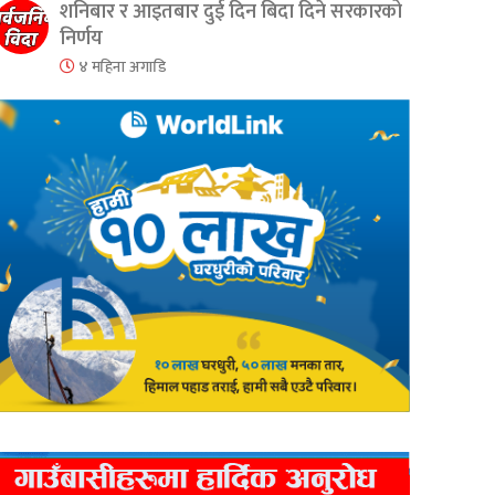
er
are
शनिबार र आइतबार दुई दिन बिदा दिने सरकारको
निर्णय
४ महिना अगाडि