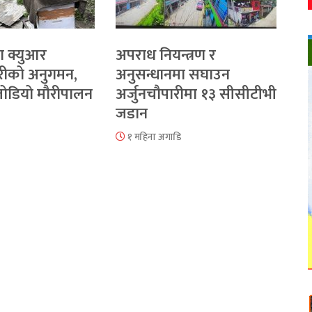
ा क्युआर
अपराध नियन्त्रण र
रीको अनुगमन,
अनुसन्धानमा सघाउन
 जोडियो मौरीपालन
अर्जुनचौपारीमा १३ सीसीटीभी
जडान
१ महिना अगाडि