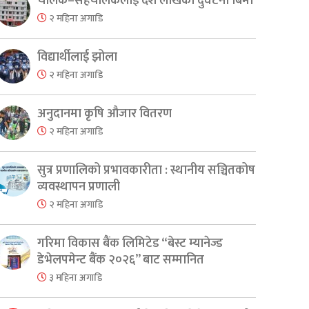
चालक–सहचालकलाई दश लाखको दुर्घटना बिमा
२ महिना अगाडि
विद्यार्थीलाई झोला
२ महिना अगाडि
अनुदानमा कृषि औजार वितरण
२ महिना अगाडि
सुत्र प्रणालिको प्रभावकारीता : स्थानीय सञ्चितकोष
व्यवस्थापन प्रणाली
२ महिना अगाडि
गरिमा विकास बैंक लिमिटेड “बेस्ट म्यानेज्ड
डेभेलपमेन्ट बैंक २०२६” बाट सम्मानित
३ महिना अगाडि