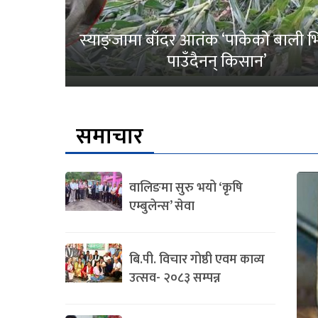
स्याङ्जामा बाँदर आतंक ‘पाकेको बाली भित
पाउँदैनन् किसान’
समाचार
वालिङमा सुरु भयो ‘कृषि
एम्बुलेन्स’ सेवा
बि.पी. विचार गोष्ठी एवम काव्य
उत्सव- २०८३ सम्पन्न