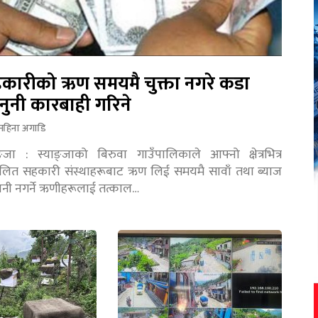
कारीको ऋण समयमै चुक्ता नगरे कडा
नुनी कारबाही गरिने
महिना अगाडि
ङ्जा : स्याङ्जाको बिरुवा गाउँपालिकाले आफ्नो क्षेत्रभित्र
चालित सहकारी संस्थाहरूबाट ऋण लिई समयमै सावाँ तथा ब्याज
तानी नगर्ने ऋणीहरूलाई तत्काल…