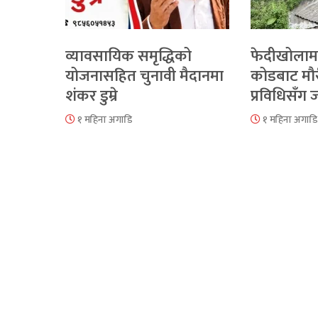
व्यावसायिक समृद्धिको
फेदीखोलाम
योजनासहित चुनावी मैदानमा
कोडबाट मौ
शंकर डुम्रे
प्रविधिसँग
१ महिना अगाडि
१ महिना अगाडि