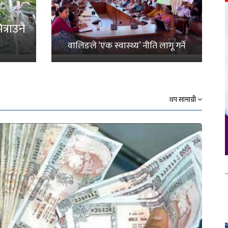
्राउनै
वालिङले ‘एक स्वास्थ्य’ नीति लागू गर्ने
थप सामाग्री