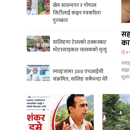
खेम सारुमगर र गोपाल
जिटीलाई कञ्चन पत्रकरिता
पुरस्कार
सह
का
वालिङमा टेलरको ठक्करबाट
मोटरसाइकल चालकको मृत्यु
१ 
स्या
सञ्
स्याङ्जामा ३४४ एचआईभी
भुक्
संक्रमित, वालिङ सबैभन्दा धेरै