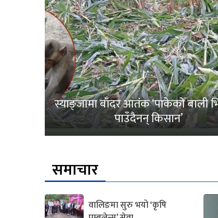
स्याङ्जामा बाँदर आतंक ‘पाकेको बाली भित
पाउँदैनन् किसान’
समाचार
वालिङमा सुरु भयो ‘कृषि