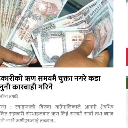
कारीको ऋण समयमै चुक्ता नगरे कडा
नुनी कारबाही गरिने
महिना अगाडि
ङ्जा : स्याङ्जाको बिरुवा गाउँपालिकाले आफ्नो क्षेत्रभित्र
चालित सहकारी संस्थाहरूबाट ऋण लिई समयमै सावाँ तथा ब्याज
तानी नगर्ने ऋणीहरूलाई तत्काल…