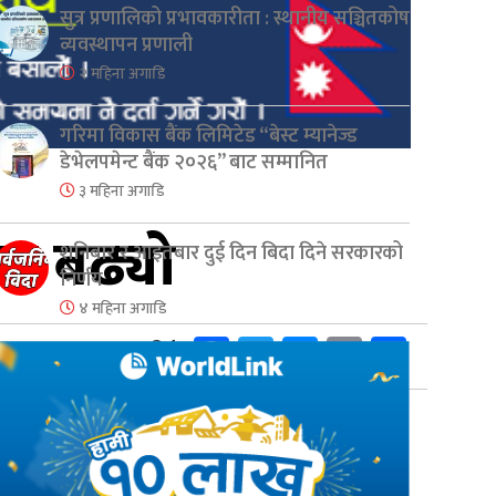
सुत्र प्रणालिको प्रभावकारीता : स्थानीय सञ्चितकोष
व्यवस्थापन प्रणाली
२ महिना अगाडि
गरिमा विकास बैंक लिमिटेड “बेस्ट म्यानेज्ड
डेभेलपमेन्ट बैंक २०२६” बाट सम्मानित
३ महिना अगाडि
्य बढ्याे
शनिबार र आइतबार दुई दिन बिदा दिने सरकारको
निर्णय
४ महिना अगाडि
Facebook
Twitter
Messenger
Copy
Share
34
Shares
Link