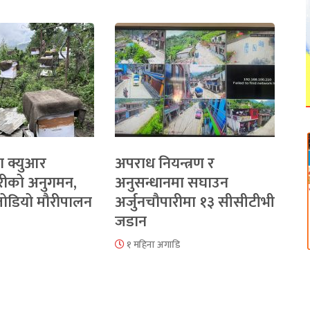
ा क्युआर
अपराध नियन्त्रण र
रीको अनुगमन,
अनुसन्धानमा सघाउन
 जोडियो मौरीपालन
अर्जुनचौपारीमा १३ सीसीटीभी
जडान
१ महिना अगाडि