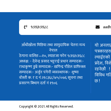
९८१६१८१६८८
aadh
आँधीखोला मिडिया तथा सामुदायिक चेतना मन्च
यो अनलाईन
नेपाल
पत्रकार
ठेगाना वालिङ—१०, स्याङजा फोन ९८१६१८१६८८
ल्याईएको 
अध्यक्ष: - देवेन्द्र प्रसाद भट्टराई
प्रधान सम्पादक:-
प्रदेश, वि
राधाकृष्ण डुम्रे
सम्पादक:- खगिन्द्र पौडेल
ग्राफिक्स
रहनेछौ 
सम्पादक:- अर्जुन पंगेनी
व्यवस्थापक:- शुष्मा
विविध गतिवि
वोस्ती
क. र द नं.२१८३६८/७५/०७६
सूचना तथा
छ !
प्रसारण बिभाग दर्ता नं १९०६
Copyright © 2021. All Rights Reserved.