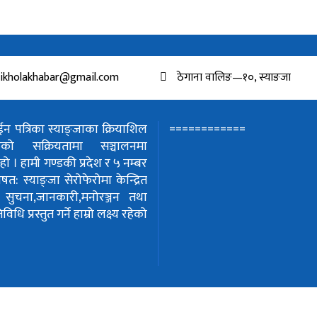
ikholakhabar@gmail.com
ठेगाना वालिङ—१०, स्याङजा
============
 पत्रिका स्याङ्जाका क्रियाशिल
हरुको सक्रियतामा सञ्चालनमा
हो ।
हामी गण्डकी प्रदेश र ५ नम्बर
शेषत: स्याङ्जा सेरोफेरोमा केन्द्रित
!
सुचना,जानकारी,मनोरञ्जन तथा
धि प्रस्तुत गर्ने हाम्रो लक्ष्य रहेको