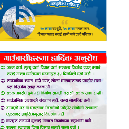
er
are