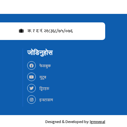
क. र द नं. २१८३६८/७५/०७६
जोडिनुहोस
फेसबुक
युटूब
ट्विटहरु
इन्स्टाग्राम
Designed & Developed by:
lgmnepal