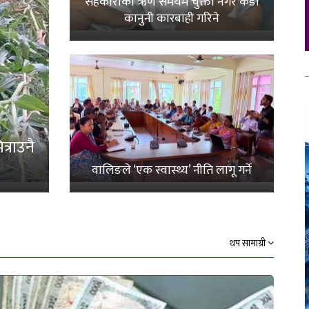
सहकारीको ऋण समयमै चुक्ता नगरे कडा
कानुनी कारबाही गरिने
्राउनै
वालिङले ‘एक स्वास्थ्य’ नीति लागू गर्ने
थप सामाग्री