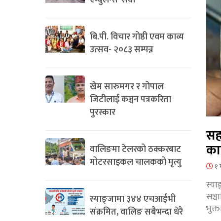
एम्बुलेन्स’ सेवा
बि.पी. विचार गोष्ठी एवम काव्य
उत्सव- २०८३ सम्पन्न
खेम सारुमगर र गोपाल
जिटीलाई कञ्चन पत्रकरिता
पुरस्कार
सह
का
वालिङमा टेलरको ठक्करबाट
मोटरसाइकल चालकको मृत्यु
१ 
स्या
सञ्
स्याङ्जामा ३४४ एचआईभी
भुक्
संक्रमित, वालिङ सबैभन्दा धेरै