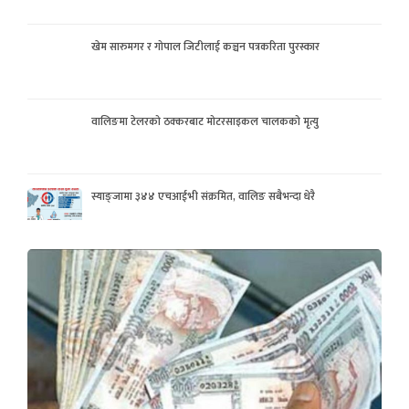
खेम सारुमगर र गोपाल जिटीलाई कञ्चन पत्रकरिता पुरस्कार
वालिङमा टेलरको ठक्करबाट मोटरसाइकल चालकको मृत्यु
स्याङ्जामा ३४४ एचआईभी संक्रमित, वालिङ सबैभन्दा धेरै