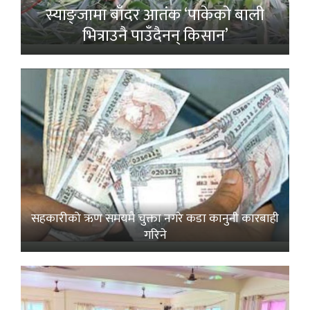
स्याङ्जामा बाँदर आतंक ‘पाकेको बाली
भित्राउनै पाउँदैनन् किसान’
सहकारीको ऋण समयमै चुक्ता नगरे कडा कानुनी कारबाही
गरिने