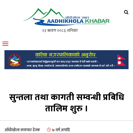
आँधीखोला खवर
मोफसलकै लोकप्रिय अनलाइन पत्रिका
सुन्तला तथा कागती सम्वन्धी प्रबिधि
तालिम शुरु ।
आँधीखोला समाचार डेस्क
७ वर्ष अगाडि