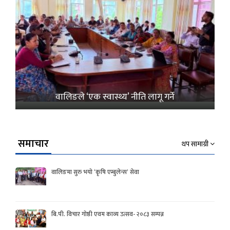
वालिङले ‘एक स्वास्थ्य’ नीति लागू गर्ने
समाचार
थप सामाग्री
वालिङमा सुरु भयो ‘कृषि एम्बुलेन्स’ सेवा
बि.पी. विचार गोष्ठी एवम काव्य उत्सव- २०८३ सम्पन्न