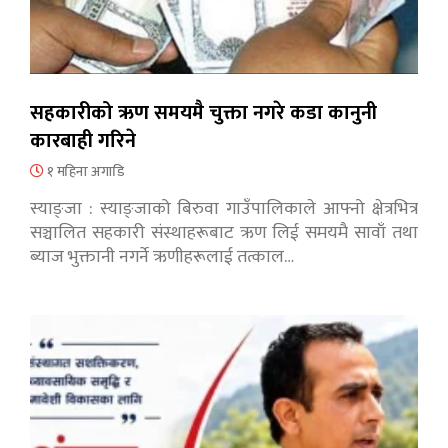
सहकारीको ऋण समयमै चुक्ता नगरे कडा कानुनी
कारबाही गरिने
१ महिना अगाडि
स्याङ्जा : स्याङ्जाको बिरुवा गाउँपालिकाले आफ्नो क्षेत्रभित्र
सञ्चालित सहकारी संस्थाहरूबाट ऋण लिई समयमै सावाँ तथा
ब्याज भुक्तानी नगर्ने ऋणीहरूलाई तत्काल…