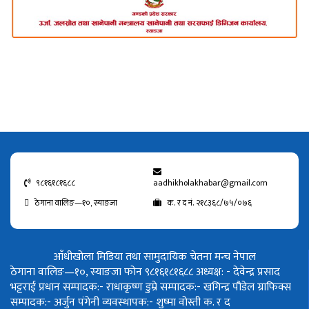
९८१६१८१६८८
aadhikholakhabar@gmail.com
ठेगाना वालिङ—१०, स्याङजा
क. र द नं. २१८३६८/७५/०७६
आँधीखोला मिडिया तथा सामुदायिक चेतना मन्च नेपाल
ठेगाना वालिङ—१०, स्याङजा फोन ९८१६१८१६८८
अध्यक्ष: - देवेन्द्र प्रसाद
भट्टराई
प्रधान सम्पादक:- राधाकृष्ण डुम्रे
सम्पादक:- खगिन्द्र पौडेल
ग्राफिक्स
सम्पादक:- अर्जुन पंगेनी
व्यवस्थापक:- शुष्मा वोस्ती
क. र द