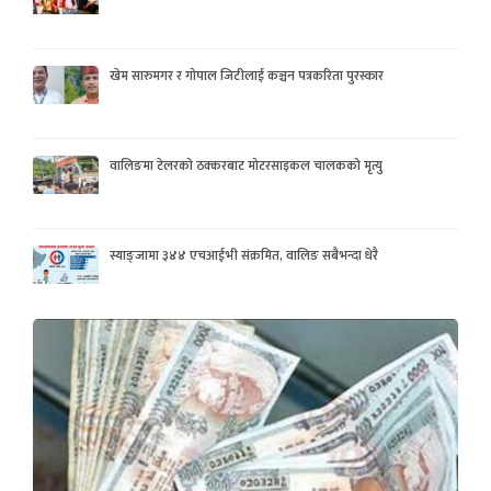
खेम सारुमगर र गोपाल जिटीलाई कञ्चन पत्रकरिता पुरस्कार
वालिङमा टेलरको ठक्करबाट मोटरसाइकल चालकको मृत्यु
स्याङ्जामा ३४४ एचआईभी संक्रमित, वालिङ सबैभन्दा धेरै