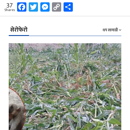
Facebook
Twitter
Messenger
Copy
Share
37
Shares
Link
सेरोफेरो
थप सामाग्री