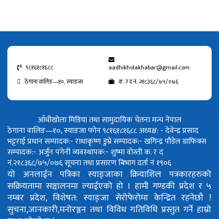
९८१६१८१६८८
aadhikholakhabar@gmail.com
ठेगाना वालिङ—१०, स्याङजा
क. र द नं. २१८३६८/७५/०७६
आँधीखोला मिडिया तथा सामुदायिक चेतना मन्च नेपाल
ठेगाना वालिङ—१०, स्याङजा फोन ९८१६१८१६८८
अध्यक्ष: - देवेन्द्र प्रसाद
भट्टराई
प्रधान सम्पादक:- राधाकृष्ण डुम्रे
सम्पादक:- खगिन्द्र पौडेल
ग्राफिक्स
सम्पादक:- अर्जुन पंगेनी
व्यवस्थापक:- शुष्मा वोस्ती
क. र द
नं.२१८३६८/७५/०७६
सूचना तथा प्रसारण बिभाग दर्ता नं १९०६
यो अनलाईन पत्रिका स्याङ्जाका क्रियाशिल पत्रकारहरुको
सक्रियतामा सञ्चालनमा ल्याईएको हो ।
हामी गण्डकी प्रदेश र ५
नम्बर प्रदेश, विशेषत: स्याङ्जा सेरोफेरोमा केन्द्रित रहनेछौ !
सुचना,जानकारी,मनोरञ्जन तथा विविध गतिविधि प्रस्तुत गर्ने हाम्रो