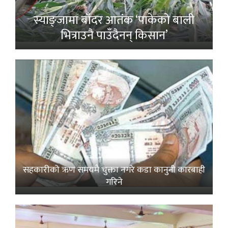
स्याङ्जामा बाँदर आतंक ‘पाकेको बाली
भित्राउनै पाउँदैनन् किसान’
सहकारीको ऋण समयमै चुक्ता नगरे कडा कानुनी कारबाही
गरिने