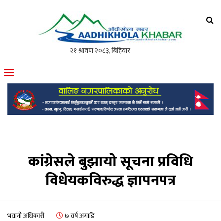
आँधीखोला खवर
मोफसलकै लोकप्रिय अनलाइन पत्रिका
कांग्रेसले बुझायो सूचना प्रविधि
विधेयकविरुद्ध ज्ञापनपत्र
भवानी अधिकारी
७ वर्ष अगाडि