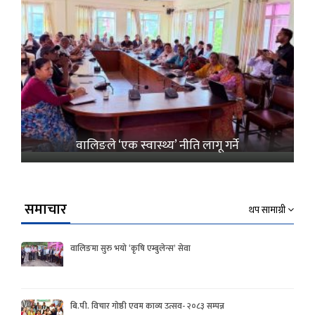
वालिङले ‘एक स्वास्थ्य’ नीति लागू गर्ने
समाचार
थप सामाग्री
वालिङमा सुरु भयो ‘कृषि एम्बुलेन्स’ सेवा
बि.पी. विचार गोष्ठी एवम काव्य उत्सव- २०८३ सम्पन्न