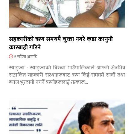
सहकारीको ऋण समयमै चुक्ता नगरे कडा कानुनी
कारबाही गरिने
१ महिना अगाडि
स्याङ्जा : स्याङ्जाको बिरुवा गाउँपालिकाले आफ्नो क्षेत्रभित्र
सञ्चालित सहकारी संस्थाहरूबाट ऋण लिई समयमै सावाँ तथा
ब्याज भुक्तानी नगर्ने ऋणीहरूलाई तत्काल…