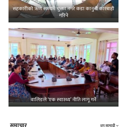
सहकारीको ऋण समयमै चुक्ता नगरे कडा कानुनी कारबाही
गरिने
वालिङले ‘एक स्वास्थ्य’ नीति लागू गर्ने
समाचार
थप सामाग्री