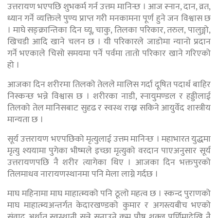
उत्तरायण भएपछि शुभकर्म गर्न उत्तम मानिन्छ । आज स्नान, दान, व्रत,
ध्यान गर्ने व्यक्तिले पुण्य प्राप्त गरी मनकामना पूर्ण हुने जन विश्वास छ
। माघे सङ्क्रान्तिका दिन घ्यू, चाकु, तिलका परिकार, तरुल, पालुङ्गो,
खिचडी आदि खाने चलन छ । यी परिकारले जाडोमा न्यानो प्रदान
गर्ने भएकाले चिसो समयमा पर्ने पर्वमा तातो परिकार खाने गरिएको
हो ।
आजका दिन शरीरमा तिलको तेलले मालिस गर्दा दूषित पदार्थ बाहिर
निस्कन्छ भन्ने विश्वास छ । शरीरका नाडी, स्नायुमण्डल र हड्डीलाई
तिलको तेल मानिसबाट सुदृढ र स्वस्थ राख्न सकिने आयुर्वेद शास्त्रीय
मान्यता छ ।
सूर्य उत्तरायण भएपछिको मृत्युलाई उत्तम मानिन्छ । महाभारत युद्धमा
मृत्यु श्ययामा पुगेका भीष्मले इच्छा मृत्युको वरदान पाएअनुसार सूर्य
उत्तरायणपछि नै शरीर त्यागेका थिए । आजका दिन भक्तपुरको
तिलमाधव नारायणस्थानमा पनि मेला लाग्ने गर्दछ ।
माघ महिनामा माघ माहात्म्यको पनि ठूलो महत्व छ । स्कन्द पुराणको
माघ माहात्म्यअन्तर्गत केदारखण्डको कुमार र अगस्त्यबीच भएको
संवाद अर्थात् स्वस्थानी सुन्ने सुनाउने क्रम पौष शुक्ल पूर्णिमादेखि नै