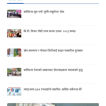
वालिङमा सुरु भयो ‘कृषि एम्बुलेन्स’ सेवा
बि.पी. विचार गोष्ठी एवम काव्य उत्सव- २०८३ सम्पन्न
खेम सारुमगर र गोपाल जिटीलाई कञ्चन पत्रकरिता पुरस्कार
वालिङमा टेलरको ठक्करबाट मोटरसाइकल चालकको मृत्यु
स्याङ्जामा ३४४ एचआईभी संक्रमित, वालिङ सबैभन्दा धेरै