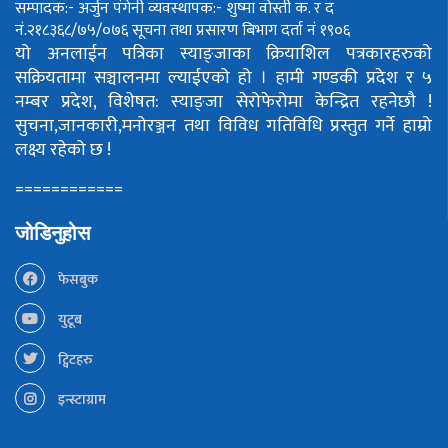
सम्पादक:- अर्जुन पंगेनी
व्यवस्थापक:- शुष्मा वोस्ती
क. र द
नं.२१८३६८/७५/०७६
सूचना तथा प्रसारण बिभाग दर्ता नं १९०६
यो अनलाईन पत्रिका स्याङ्जाका क्रियाशिल पत्रकारहरुको
सक्रियतामा सञ्चालनमा ल्याईएको हो ।
हामी गण्डकी प्रदेश र ५
नम्बर प्रदेश, विशेषत: स्याङ्जा सेरोफेरोमा केन्द्रित रहनेछौ !
सुचना,जानकारी,मनोरञ्जन तथा विविध गतिविधि प्रस्तुत गर्ने हाम्रो
लक्ष्य रहेको छ !
============
जोडिनुहोस
फेसबुक
युटूब
ट्विटहरु
इन्स्टाग्राम