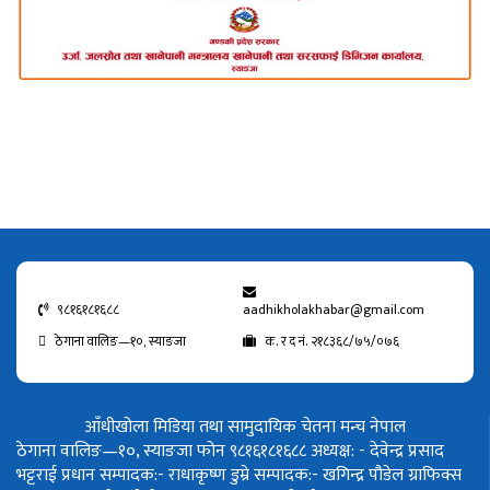
९८१६१८१६८८
aadhikholakhabar@gmail.com
ठेगाना वालिङ—१०, स्याङजा
क. र द नं. २१८३६८/७५/०७६
आँधीखोला मिडिया तथा सामुदायिक चेतना मन्च नेपाल
ठेगाना वालिङ—१०, स्याङजा फोन ९८१६१८१६८८
अध्यक्ष: - देवेन्द्र प्रसाद
भट्टराई
प्रधान सम्पादक:- राधाकृष्ण डुम्रे
सम्पादक:- खगिन्द्र पौडेल
ग्राफिक्स