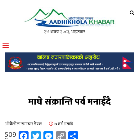
आँधीखोला खवर
मोफसलकै लोकप्रिय अनलाइन पत्रिका
माघे संक्रान्ति पर्व मनाईँदै
आँधीखोला समाचार डेस्क
७ वर्ष अगाडि
Facebook
Twitter
Messenger
Copy
Share
509