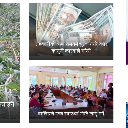
सहकारीको ऋण समयमै चुक्ता नगरे कडा
कानुनी कारबाही गरिने
्राउनै
वालिङले ‘एक स्वास्थ्य’ नीति लागू गर्ने