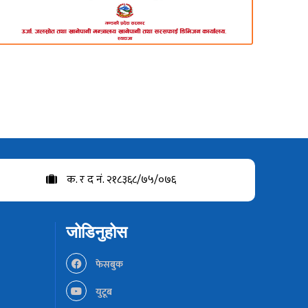
क. र द नं. २१८३६८/७५/०७६
जोडिनुहोस
फेसबुक
युटूब