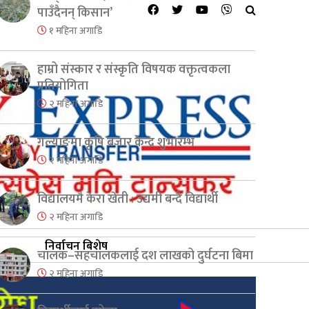
पाउँदैनन् किसान’
१ महिना अगाडि
हाम्रो संस्कार र संस्कृति विषयक वक्तृत्वकला
प्रतियोगिता
२ महिना अगाडि
गल्याङमा कृषि बजार केन्द्र शुभारम्भ
२ महिना अगाडि
विद्यालयमै केरा खेती : उद्यमी बन्दै विद्यार्थी
२ महिना अगाडि
निर्वाचन बिशेष
चालक–सहचालकलाई दश लाखको दुर्घटना बिमा
२ महिना अगाडि