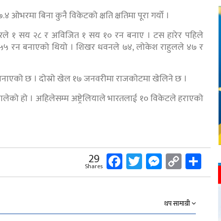
४ ओभरमा बिना कुनै विकेटको क्षति क्षतिमा पूरा गर्यो ।
्नरले १ सय २८ र अविजित १ सय १० रन बनाए । टस हारेर पहिले
 ५५ रन बनाएको थियो । शिखर धवनले ७४, लोकेश राहुलले ४७ र
ा बनाएको छ । दोस्रो खेल १७ जनवरीमा राजकोटमा खेलिने छ ।
कालेको हो । अहिलेसम्म अष्ट्रेलियाले भारतलाई १० विकेटले हराएको
Facebook
Twitter
Messeng
Copy
Sh
29
Shares
Link
थप सामाग्री