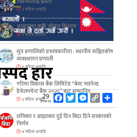
विद्यार्थीलाई झोला
२ महिना अगाडि
अनुदानमा कृषि औजार वितरण
२ महिना अगाडि
सुत्र प्रणालिको प्रभावकारीता : स्थानीय सञ्चितकोष
व्यवस्थापन प्रणाली
ास्पद हार
२ महिना अगाडि
गरिमा विकास बैंक लिमिटेड “बेस्ट म्यानेज्ड
डेभेलपमेन्ट बैंक २०२६” बाट सम्मानित
Facebook
Twitter
Messenger
Copy
Share
29
३ महिना अगाडि
Shares
Link
शनिबार र आइतबार दुई दिन बिदा दिने सरकारको
निर्णय
४ महिना अगाडि