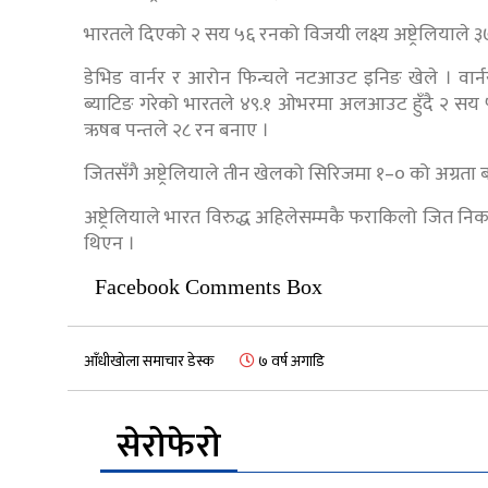
भारतले दिएको २ सय ५६ रनको विजयी लक्ष्य अष्ट्रेलियाले ३७.
डेभिड वार्नर र आरोन फिन्चले नटआउट इनिङ खेले । वार
ब्याटिङ गरेको भारतले ४९.१ ओभरमा अलआउट हुँदै २ सय
ऋषब पन्तले २८ रन बनाए ।
जितसँगै अष्ट्रेलियाले तीन खेलको सिरिजमा १–० को अग्रत
अष्ट्रेलियाले भारत विरुद्ध अहिलेसम्मकै फराकिलो जित नि
थिएन ।
Facebook Comments Box
आँधीखोला समाचार डेस्क
७ वर्ष अगाडि
सेरोफेरो