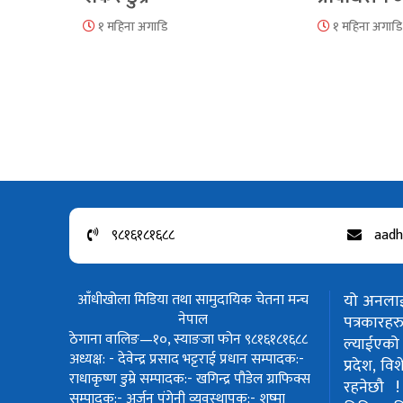
१ महिना अगाडि
१ महिना अगाडि
९८१६१८१६८८
aadh
आँधीखोला मिडिया तथा सामुदायिक चेतना मन्च
यो अनलाईन
नेपाल
पत्रकार
ठेगाना वालिङ—१०, स्याङजा फोन ९८१६१८१६८८
ल्याईएको 
अध्यक्ष: - देवेन्द्र प्रसाद भट्टराई
प्रधान सम्पादक:-
प्रदेश, वि
राधाकृष्ण डुम्रे
सम्पादक:- खगिन्द्र पौडेल
ग्राफिक्स
रहनेछौ 
सम्पादक:- अर्जुन पंगेनी
व्यवस्थापक:- शुष्मा