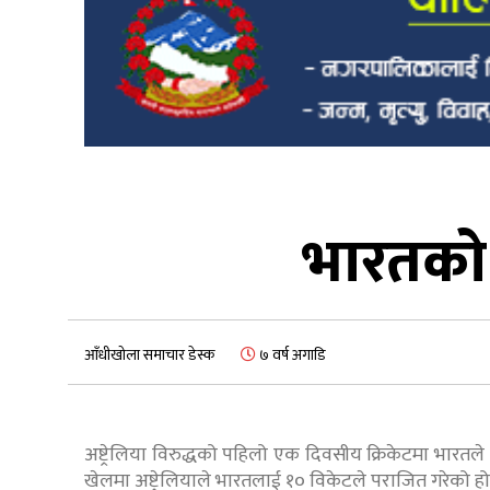
भारतको अ
आँधीखोला समाचार डेस्क
७ वर्ष अगाडि
अष्ट्रेलिया विरुद्धको पहिलो एक दिवसीय क्रिकेटमा भारतल
खेलमा अष्ट्रेलियाले भारतलाई १० विकेटले पराजित गरेको हो