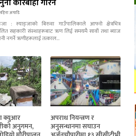
नुनी कारबाही गरिने
महिना अगाडि
ङ्जा : स्याङ्जाको बिरुवा गाउँपालिकाले आफ्नो क्षेत्रभित्र
चालित सहकारी संस्थाहरूबाट ऋण लिई समयमै सावाँ तथा ब्याज
तानी नगर्ने ऋणीहरूलाई तत्काल…
ा क्युआर
अपराध नियन्त्रण र
रीको अनुगमन,
अनुसन्धानमा सघाउन
 जोडियो मौरीपालन
अर्जुनचौपारीमा १३ सीसीटीभी