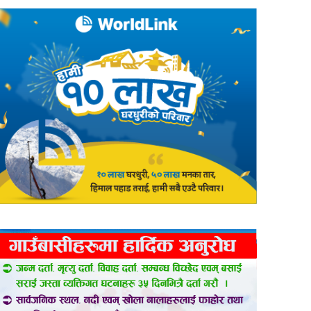
er
are