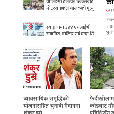
का
वालिङमा टेलरको ठक्करबाट
मोटरसाइकल चालकको मृत्यु
१ 
स्या
सञ्
स्याङ्जामा ३४४ एचआईभी
भुक्
संक्रमित, वालिङ सबैभन्दा धेरै
व्यावसायिक समृद्धिको
फेदीखोलाम
योजनासहित चुनावी मैदानमा
कोडबाट मौ
शंकर डुम्रे
प्रविधिसँग