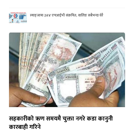
स्याङ्जामा ३४४ एचआईभी संक्रमित, वालिङ सबैभन्दा धेरै
सहकारीको ऋण समयमै चुक्ता नगरे कडा कानुनी
कारबाही गरिने