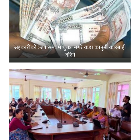
सहकारीको ऋण समयमै चुक्ता नगरे कडा कानुनी कारबाही
गरिने