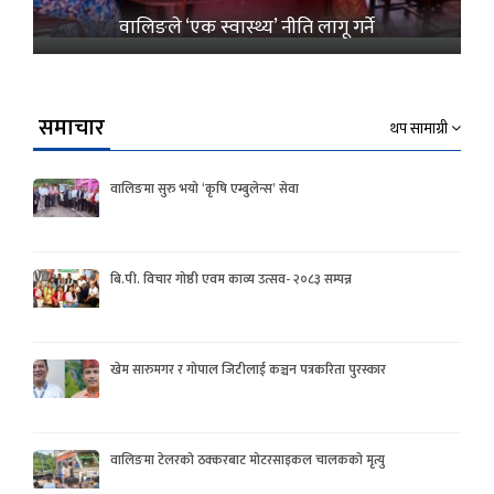
वालिङले ‘एक स्वास्थ्य’ नीति लागू गर्ने
समाचार
थप सामाग्री
वालिङमा सुरु भयो ‘कृषि एम्बुलेन्स’ सेवा
बि.पी. विचार गोष्ठी एवम काव्य उत्सव- २०८३ सम्पन्न
खेम सारुमगर र गोपाल जिटीलाई कञ्चन पत्रकरिता पुरस्कार
वालिङमा टेलरको ठक्करबाट मोटरसाइकल चालकको मृत्यु