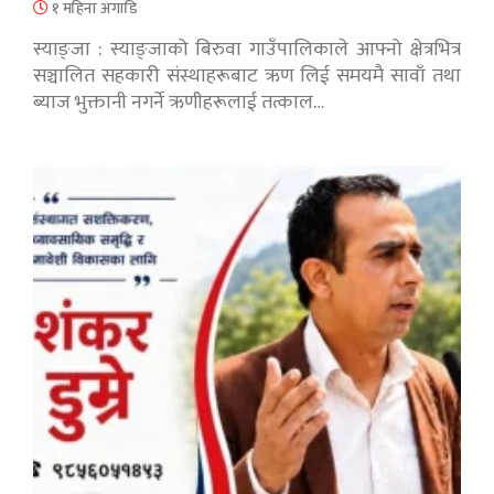
१ महिना अगाडि
स्याङ्जा : स्याङ्जाको बिरुवा गाउँपालिकाले आफ्नो क्षेत्रभित्र
सञ्चालित सहकारी संस्थाहरूबाट ऋण लिई समयमै सावाँ तथा
ब्याज भुक्तानी नगर्ने ऋणीहरूलाई तत्काल…