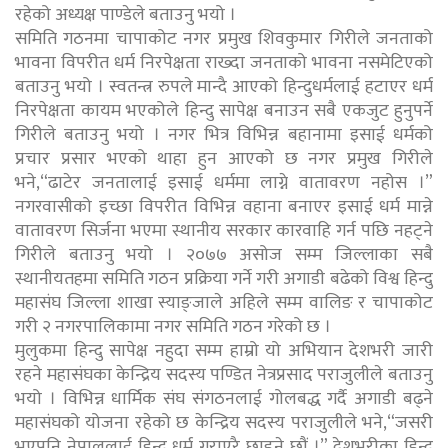
रहेको अध्यक्ष पाण्डेले बताउनु भयो ।
समिति गठनमा चापाकोट नगर प्रमुख शिवकुमार गिरीले जनताको
भावना विपरीत धर्म निरपेक्षता राख्दा जनताको भावना नसमेटिएको
बताउनु भयो । स्वतन्त्र रुपले मान्दै आएको हिन्दुधर्मलाई हटाएर धर्म
निरपेक्षता कायम भएकोले हिन्दु सापेक्ष बनाउन सबै एकजुट हुनुपर्ने
गिरीले बताउनु भयो । नगर भित्र विभिन्न बहानामा इसाई धर्मको
प्रचार प्रसार भएको थाहा हुन आएको छ नगर प्रमुख गिरीले
भने,“ढाटेर जनतालाई इसाई धर्ममा लाग्ने वातावरण नहोस ।”
नगरवासीको इच्छा विपरीत विभिन्न वहाना बनाएर इसाई धर्म मान्ने
वातावरण सिर्जना भएमा स्थानीय सरकार कारवाहि गर्न पछि नहट्ने
गिरीले बताउनु भयो । २०७७ असोज सम्म जिल्लाका सबै
स्थानीयतहमा समिति गठन प्रक्रिया गर्ने गरी अगाडी बढेको विश्व हिन्दु
महासंघ जिल्ला शाखा स्याङ्जाले अहिले सम्म वालिङ र चापाकोट
गरी २ नगरपालिकामा नगर समिति गठन गरेको छ ।
मुलुकमा हिन्दु सापेक्ष नहुदा सम्म हाम्रो यो अभियान देशभरी जारी
रहने महासंघका केन्द्रिय सदस्य पण्डित नेत्रप्रसाद पराजुलीले बताउनु
भयो । विभिन्न धार्मिक संघ संगठनलाई गोलबद्ध गर्दै अगाडी बढ्ने
महासंघको योजना रहेको छ केन्द्रिय सदस्य पराजुलीले भने,“जसरी
भएपनि नेपाललाई हिन्दु धर्म गराएरै छाड्ने छौं ।” देशभरीका हिन्दु