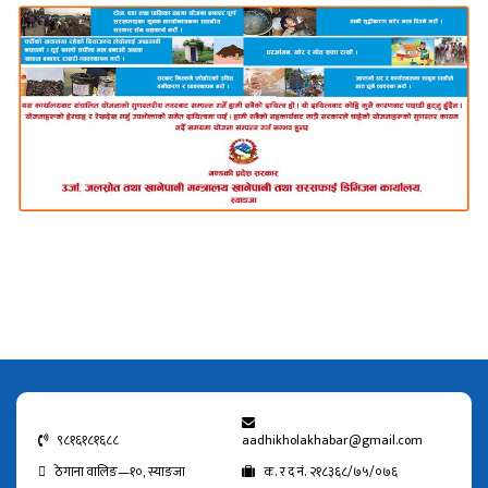
९८१६१८१६८८
aadhikholakhabar@gmail.com
ठेगाना वालिङ—१०, स्याङजा
क. र द नं. २१८३६८/७५/०७६