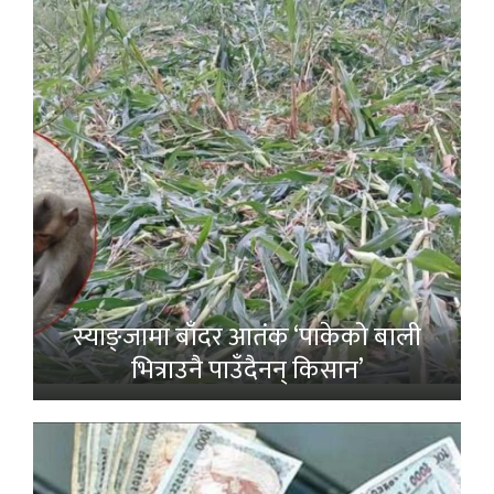
स्याङ्जामा बाँदर आतंक ‘पाकेको बाली
भित्राउनै पाउँदैनन् किसान’