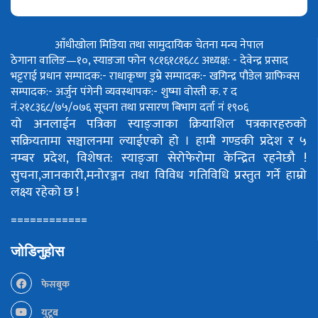
आँधीखोला मिडिया तथा सामुदायिक चेतना मन्च नेपाल
ठेगाना वालिङ—१०, स्याङजा फोन ९८१६१८१६८८
अध्यक्ष: - देवेन्द्र प्रसाद
भट्टराई
प्रधान सम्पादक:- राधाकृष्ण डुम्रे
सम्पादक:- खगिन्द्र पौडेल
ग्राफिक्स
सम्पादक:- अर्जुन पंगेनी
व्यवस्थापक:- शुष्मा वोस्ती
क. र द
नं.२१८३६८/७५/०७६
सूचना तथा प्रसारण बिभाग दर्ता नं १९०६
यो अनलाईन पत्रिका स्याङ्जाका क्रियाशिल पत्रकारहरुको
सक्रियतामा सञ्चालनमा ल्याईएको हो ।
हामी गण्डकी प्रदेश र ५
नम्बर प्रदेश, विशेषत: स्याङ्जा सेरोफेरोमा केन्द्रित रहनेछौ !
सुचना,जानकारी,मनोरञ्जन तथा विविध गतिविधि प्रस्तुत गर्ने हाम्रो
लक्ष्य रहेको छ !
============
जोडिनुहोस
फेसबुक
युटूब