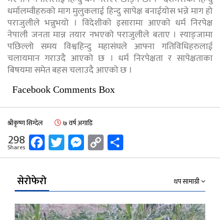
धर्मालम्वीहरुको माग मुलुकलाई हिन्दु सापेक्ष बनाईयोस भन्ने माग हो
पराजुलीले भन्नुभयो । विदेशीको इसारामा आएको धर्म निरपेक्ष
नेपाली जनता मान्न तयार नभएको पराजुलीले बताए । स्याङ्जामा
पछिल्लो समय विश्वहिन्दु महासंघले आफ्ना गतिविधिहरुलाई
चलायमान गराउदै आएको छ । धर्म निरपेक्षता र सापेक्षताका
बिषयमा समेत बहस चलाउदै आएको छ ।
Facebook Comments Box
श्रीकृष्ण सिग्देल
७ वर्ष अगाडि
Facebook
Twitter
Messenger
Copy
Share
298
Shares
Link
सेरोफेरो
थप सामाग्री