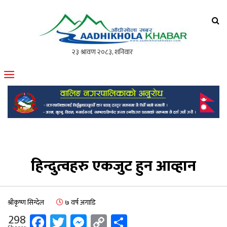
आँधीखोला खवर
मोफसलकै लोकप्रिय अनलाइन पत्रिका
हिन्दुत्वहरु एकजुट हुन आव्हान
श्रीकृष्ण सिग्देल
७ वर्ष अगाडि
Facebook
Twitter
Messenger
Copy
Share
298