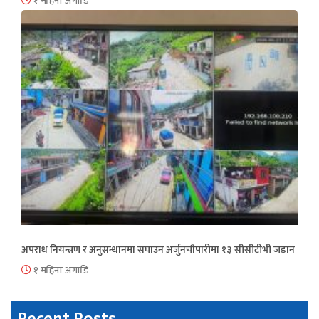
१ महिना अगाडि
अपराध नियन्त्रण र अनुसन्धानमा सघाउन अर्जुनचौपारीमा १३ सीसीटीभी जडान
१ महिना अगाडि