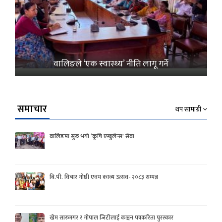
वालिङले ‘एक स्वास्थ्य’ नीति लागू गर्ने
समाचार
थप सामाग्री
वालिङमा सुरु भयो ‘कृषि एम्बुलेन्स’ सेवा
बि.पी. विचार गोष्ठी एवम काव्य उत्सव- २०८३ सम्पन्न
खेम सारुमगर र गोपाल जिटीलाई कञ्चन पत्रकरिता पुरस्कार