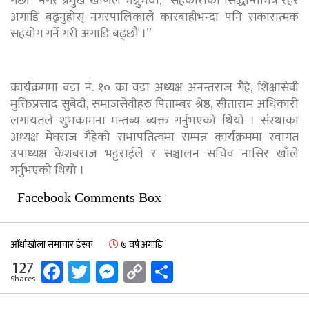
गर्छौं” नगर प्रमुख खाँणले भन्नुभयो, “सहकारीका सिद्धान्तभित्र रहेर
अगाडि बढ्नुहोस् नगरपालिकाले कारबाहीभन्दा पनि सकारात्मक
सहयोग गर्ने गरी अगाडि बढ्छौं ।”
कार्यक्रममा वडा नं. १० का वडा अध्यक्ष अनन्तराज गैह्रे, शिक्षासेवी
मुक्तिप्रसाद सुबेदी, समाजसेवीहरु पिताम्बर श्रेष्ठ, सीताराम अधिकारी
लगायतले शुभकामना मन्तब्य ब्यक्त गर्नुभएको थियो । संस्थाका
अध्यक्ष मेघराज गैह्रेको सभापतित्वमा सम्पन्न कार्यक्रममा स्वागत
उपाध्यक्ष केशबराज भट्टराईले र सञ्चालन सचिव नासिर खाँले
गर्नुभएको थियो ।
Facebook Comments Box
आँधीखोला समाचार डेस्क
७ वर्ष अगाडि
Facebook
Twitter
Messenger
Copy
Share
127
Shares
Link