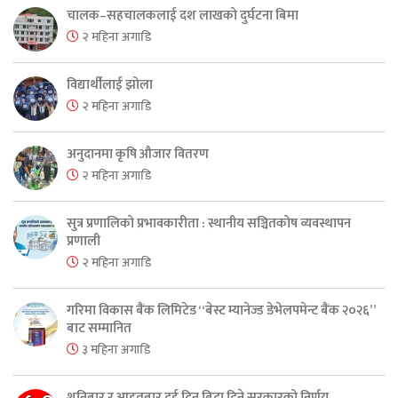
चालक–सहचालकलाई दश लाखको दुर्घटना बिमा
२ महिना अगाडि
विद्यार्थीलाई झोला
२ महिना अगाडि
अनुदानमा कृषि औजार वितरण
२ महिना अगाडि
सुत्र प्रणालिको प्रभावकारीता : स्थानीय सञ्चितकोष व्यवस्थापन
प्रणाली
२ महिना अगाडि
गरिमा विकास बैंक लिमिटेड “बेस्ट म्यानेज्ड डेभेलपमेन्ट बैंक २०२६”
बाट सम्मानित
३ महिना अगाडि
शनिबार र आइतबार दुई दिन बिदा दिने सरकारको निर्णय