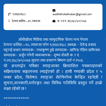
९८१६१८१६८८
aadhikholakhabar@gmail.com
ठेगाना वालिङ—१०, स्याङजा
क. र द नं. २१८३६८/७५/०७६
आँधीखोला मिडिया तथा सामुदायिक चेतना मन्च नेपाल
ठेगाना वालिङ—१०, स्याङजा फोन ९८१६१८१६८८
अध्यक्ष: - देवेन्द्र प्रसाद
भट्टराई
प्रधान सम्पादक:- राधाकृष्ण डुम्रे
सम्पादक:- खगिन्द्र पौडेल
ग्राफिक्स
सम्पादक:- अर्जुन पंगेनी
व्यवस्थापक:- शुष्मा वोस्ती
क. र द
नं.२१८३६८/७५/०७६
सूचना तथा प्रसारण बिभाग दर्ता नं १९०६
यो अनलाईन पत्रिका स्याङ्जाका क्रियाशिल पत्रकारहरुको
सक्रियतामा सञ्चालनमा ल्याईएको हो ।
हामी गण्डकी प्रदेश र ५
नम्बर प्रदेश, विशेषत: स्याङ्जा सेरोफेरोमा केन्द्रित रहनेछौ !
सुचना,जानकारी,मनोरञ्जन तथा विविध गतिविधि प्रस्तुत गर्ने हाम्रो
लक्ष्य रहेको छ !
============