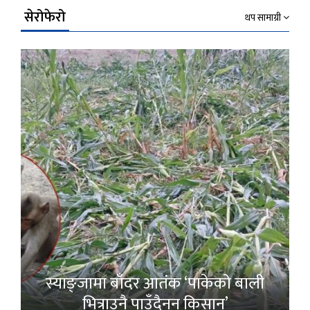
सेरोफेरो
थप सामाग्री
स्याङ्जामा बाँदर आतंक ‘पाकेको बाली
भित्राउनै पाउँदैनन् किसान’