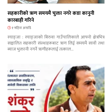
सहकारीको ऋण समयमै चुक्ता नगरे कडा कानुनी
कारबाही गरिने
१ महिना अगाडि
स्याङ्जा : स्याङ्जाको बिरुवा गाउँपालिकाले आफ्नो क्षेत्रभित्र
सञ्चालित सहकारी संस्थाहरूबाट ऋण लिई समयमै सावाँ तथा
ब्याज भुक्तानी नगर्ने ऋणीहरूलाई तत्काल…