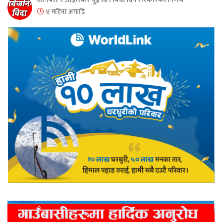
४ महिना अगाडि