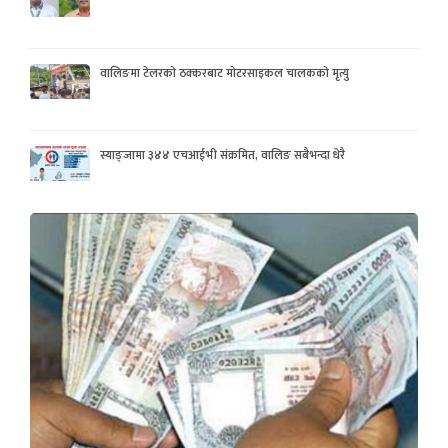
वालिङमा टेलरको ठक्करबाट मोटरसाइकल चालकको मृत्यु
स्याङ्जामा ३४४ एचआईभी संक्रमित, वालिङ सबैभन्दा धेरै