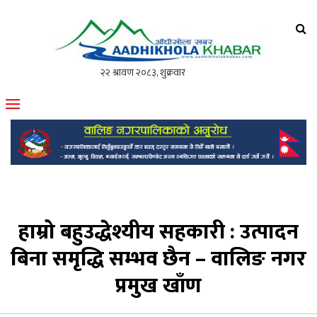
आँधीखोला खवर
मोफसलकै लोकप्रिय अनलाइन पत्रिका
हाम्रो बहुउद्धेश्यीय सहकारी : उत्पादन
बिना समृद्धि सम्भव छैन – वालिङ नगर
प्रमुख खाँण