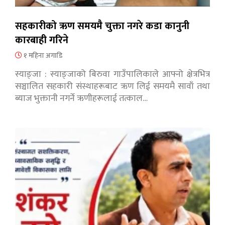
सहकारीको ऋण समयमै चुक्ता नगरे कडा कानुनी
कारबाही गरिने
१ महिना अगाडि
स्याङ्जा : स्याङ्जाको बिरुवा गाउँपालिकाले आफ्नो क्षेत्रभित्र
सञ्चालित सहकारी संस्थाहरूबाट ऋण लिई समयमै सावाँ तथा
ब्याज भुक्तानी नगर्ने ऋणीहरूलाई तत्काल…