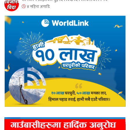
४ महिना अगाडि