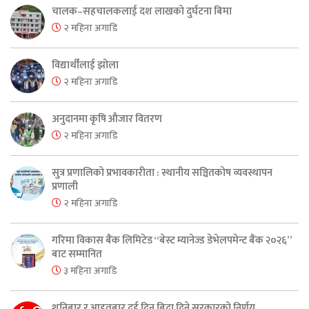
चालक–सहचालकलाई दश लाखको दुर्घटना बिमा
२ महिना अगाडि
विद्यार्थीलाई झोला
२ महिना अगाडि
अनुदानमा कृषि औजार वितरण
२ महिना अगाडि
सुत्र प्रणालिको प्रभावकारीता : स्थानीय सञ्चितकोष व्यवस्थापन
प्रणाली
२ महिना अगाडि
गरिमा विकास बैंक लिमिटेड “बेस्ट म्यानेज्ड डेभेलपमेन्ट बैंक २०२६”
बाट सम्मानित
३ महिना अगाडि
शनिबार र आइतबार दुई दिन बिदा दिने सरकारको निर्णय