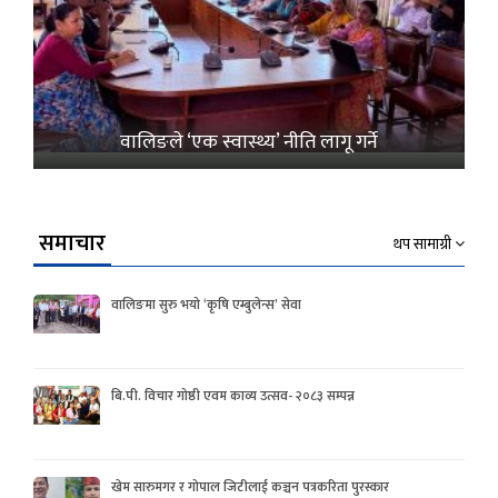
वालिङले ‘एक स्वास्थ्य’ नीति लागू गर्ने
समाचार
थप सामाग्री
वालिङमा सुरु भयो ‘कृषि एम्बुलेन्स’ सेवा
बि.पी. विचार गोष्ठी एवम काव्य उत्सव- २०८३ सम्पन्न
खेम सारुमगर र गोपाल जिटीलाई कञ्चन पत्रकरिता पुरस्कार