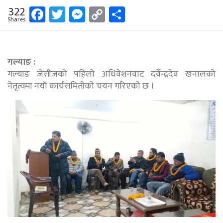
Facebook
Twitter
Messenger
Copy
Share
322
Shares
Link
गल्याङ :
गल्याङ जेसीजको पहिलो अधिवेशनवाट दर्वेन्द्रदेव खनालको
नेतृत्वमा नयाँ कार्यसमितीकाे चयन गरिएकाे छ ।