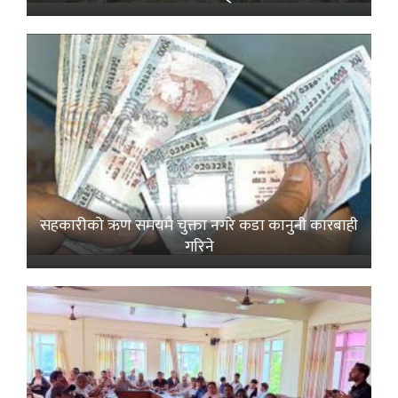
सहकारीको ऋण समयमै चुक्ता नगरे कडा कानुनी कारबाही
गरिने