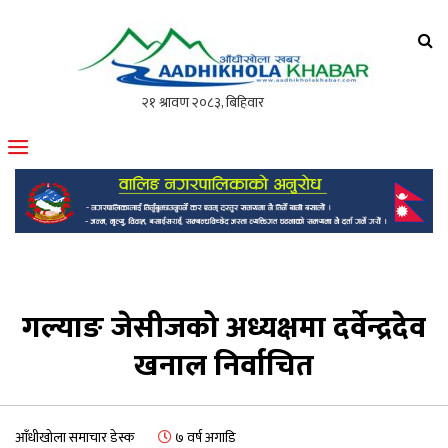
आँधीखोला खवर
मोफसलकै लोकप्रिय अनलाइन पत्रिका
गल्याङ जेसीजको अध्यक्षमा दर्वेन्द्रदेव
खनाल निर्वाचित
आँधीखोला समाचार डेस्क
७ वर्ष अगाडि