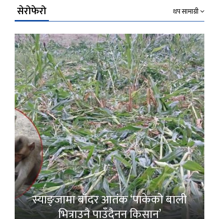
सेरोफेरो
थप सामाग्री
स्याङ्जामा बाँदर आतंक ‘पाकेको बाली
भित्राउनै पाउँदैनन् किसान’