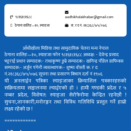
९८१६१८१६८८
aadhikholakhabar@gmail.com
ठेगाना वालिङ—१०, स्याङजा
क. र द नं. २१८३६८/७५/०७६
आँधीखोला मिडिया तथा सामुदायिक चेतना मन्च नेपाल
ठेगाना वालिङ—१०, स्याङजा फोन ९८१६१८१६८८
अध्यक्ष: - देवेन्द्र प्रसाद
भट्टराई
प्रधान सम्पादक:- राधाकृष्ण डुम्रे
सम्पादक:- खगिन्द्र पौडेल
ग्राफिक्स
सम्पादक:- अर्जुन पंगेनी
व्यवस्थापक:- शुष्मा वोस्ती
क. र द
नं.२१८३६८/७५/०७६
सूचना तथा प्रसारण बिभाग दर्ता नं १९०६
यो अनलाईन पत्रिका स्याङ्जाका क्रियाशिल पत्रकारहरुको
सक्रियतामा सञ्चालनमा ल्याईएको हो ।
हामी गण्डकी प्रदेश र ५
नम्बर प्रदेश, विशेषत: स्याङ्जा सेरोफेरोमा केन्द्रित रहनेछौ !
सुचना,जानकारी,मनोरञ्जन तथा विविध गतिविधि प्रस्तुत गर्ने हाम्रो
लक्ष्य रहेको छ !
============