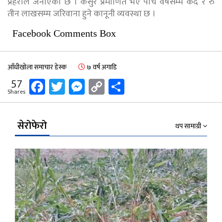
प्रहरीले जनाएको छ । कसुर प्रमाणित भए पाँच वर्षसम्म कैद र रु
तीन लाखसम्म जरिवाना हुने कानूनी व्यवस्था छ ।
Facebook Comments Box
आँधीखोला समाचार डेस्क
७ वर्ष अगाडि
Facebook
Twitter
Messenger
Copy
Share
57
Shares
Link
सेरोफेरो
थप सामाग्री