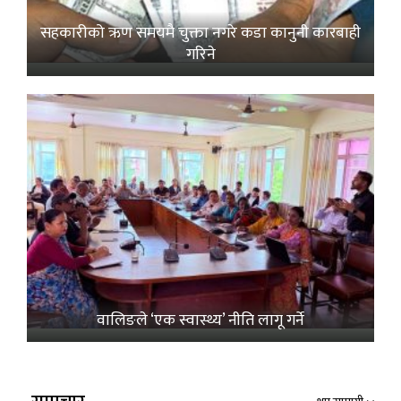
सहकारीको ऋण समयमै चुक्ता नगरे कडा कानुनी कारबाही
गरिने
वालिङले ‘एक स्वास्थ्य’ नीति लागू गर्ने