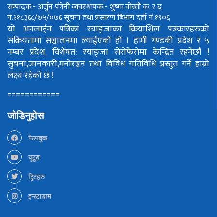
सम्पादक:- अर्जुन पंगेनी
व्यवस्थापक:- शुष्मा वोस्ती
क. र द
नं.२१८३६८/७५/०७६
सूचना तथा प्रसारण बिभाग दर्ता नं १९०६
यो अनलाईन पत्रिका स्याङ्जाका क्रियाशिल पत्रकारहरुको
सक्रियतामा सञ्चालनमा ल्याईएको हो ।
हामी गण्डकी प्रदेश र ५
नम्बर प्रदेश, विशेषत: स्याङ्जा सेरोफेरोमा केन्द्रित रहनेछौ !
सुचना,जानकारी,मनोरञ्जन तथा विविध गतिविधि प्रस्तुत गर्ने हाम्रो
लक्ष्य रहेको छ !
============
जोडिनुहोस
फेसबुक
युटूब
ट्विटहरु
इन्स्टाग्राम