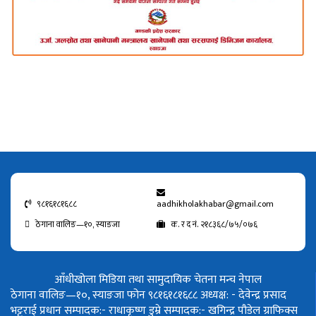
९८१६१८१६८८
aadhikholakhabar@gmail.com
ठेगाना वालिङ—१०, स्याङजा
क. र द नं. २१८३६८/७५/०७६
आँधीखोला मिडिया तथा सामुदायिक चेतना मन्च नेपाल
ठेगाना वालिङ—१०, स्याङजा फोन ९८१६१८१६८८
अध्यक्ष: - देवेन्द्र प्रसाद
भट्टराई
प्रधान सम्पादक:- राधाकृष्ण डुम्रे
सम्पादक:- खगिन्द्र पौडेल
ग्राफिक्स