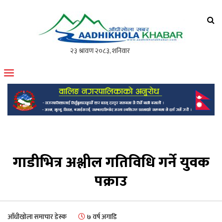
आँधीखोला खवर
मोफसलकै लोकप्रिय अनलाइन पत्रिका
गाडीभित्र अश्लील गतिविधि गर्ने युवक
पक्राउ
आँधीखोला समाचार डेस्क
७ वर्ष अगाडि