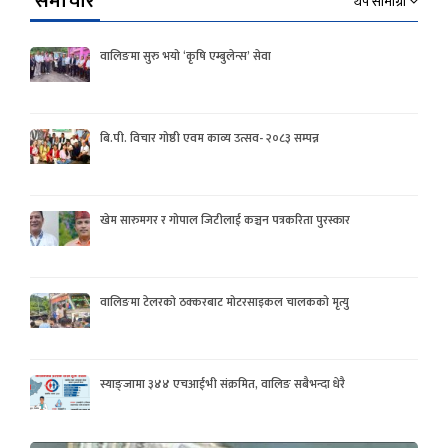
समाचार
थप सामाग्री
वालिङमा सुरु भयो ‘कृषि एम्बुलेन्स’ सेवा
बि.पी. विचार गोष्ठी एवम काव्य उत्सव- २०८३ सम्पन्न
खेम सारुमगर र गोपाल जिटीलाई कञ्चन पत्रकरिता पुरस्कार
वालिङमा टेलरको ठक्करबाट मोटरसाइकल चालकको मृत्यु
स्याङ्जामा ३४४ एचआईभी संक्रमित, वालिङ सबैभन्दा धेरै