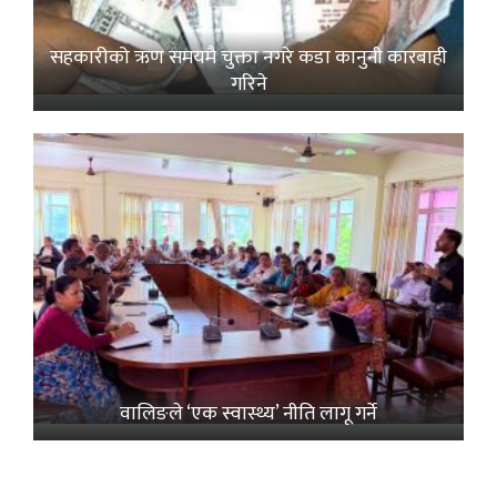
सहकारीको ऋण समयमै चुक्ता नगरे कडा कानुनी कारबाही
गरिने
वालिङले ‘एक स्वास्थ्य’ नीति लागू गर्ने