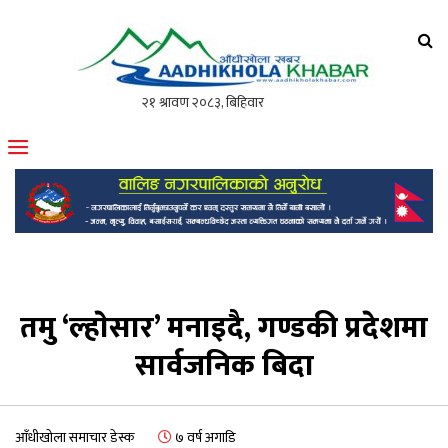
आँधीखोला खवर
मोफसलकै लोकप्रिय अनलाइन पत्रिका
तमु ‘ल्हाेसार’ मनाइदै, गण्डकी प्रदेशमा
सार्वजनिक बिदा
आँधीखोला समाचार डेस्क
७ वर्ष अगाडि