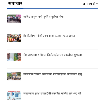
समाचार
थप सामाग्री
वालिङमा सुरु भयो ‘कृषि एम्बुलेन्स’ सेवा
बि.पी. विचार गोष्ठी एवम काव्य उत्सव- २०८३ सम्पन्न
खेम सारुमगर र गोपाल जिटीलाई कञ्चन पत्रकरिता पुरस्कार
वालिङमा टेलरको ठक्करबाट मोटरसाइकल चालकको मृत्यु
स्याङ्जामा ३४४ एचआईभी संक्रमित, वालिङ सबैभन्दा धेरै