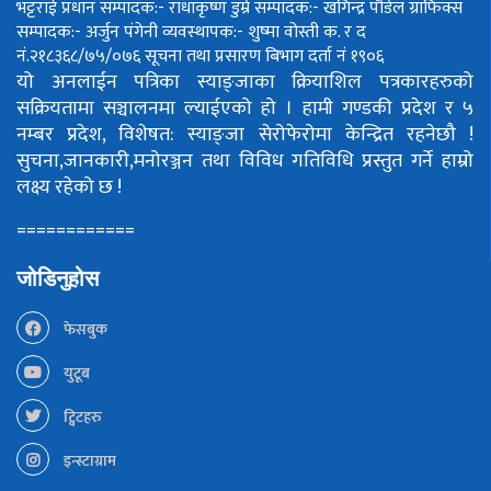
भट्टराई
प्रधान सम्पादक:- राधाकृष्ण डुम्रे
सम्पादक:- खगिन्द्र पौडेल
ग्राफिक्स
सम्पादक:- अर्जुन पंगेनी
व्यवस्थापक:- शुष्मा वोस्ती
क. र द
नं.२१८३६८/७५/०७६
सूचना तथा प्रसारण बिभाग दर्ता नं १९०६
यो अनलाईन पत्रिका स्याङ्जाका क्रियाशिल पत्रकारहरुको
सक्रियतामा सञ्चालनमा ल्याईएको हो ।
हामी गण्डकी प्रदेश र ५
नम्बर प्रदेश, विशेषत: स्याङ्जा सेरोफेरोमा केन्द्रित रहनेछौ !
सुचना,जानकारी,मनोरञ्जन तथा विविध गतिविधि प्रस्तुत गर्ने हाम्रो
लक्ष्य रहेको छ !
============
जोडिनुहोस
फेसबुक
युटूब
ट्विटहरु
इन्स्टाग्राम