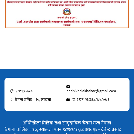
९८१६१८१६८८
aadhikholakhabar@gmail.com
ठेगाना वालिङ—१०, स्याङजा
क. र द नं. २१८३६८/७५/०७६
आँधीखोला मिडिया तथा सामुदायिक चेतना मन्च नेपाल
ठेगाना वालिङ—१०, स्याङजा फोन ९८१६१८१६८८
अध्यक्ष: - देवेन्द्र प्रसाद