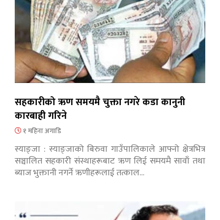
सहकारीको ऋण समयमै चुक्ता नगरे कडा कानुनी
कारबाही गरिने
१ महिना अगाडि
स्याङ्जा : स्याङ्जाको बिरुवा गाउँपालिकाले आफ्नो क्षेत्रभित्र
सञ्चालित सहकारी संस्थाहरूबाट ऋण लिई समयमै सावाँ तथा
ब्याज भुक्तानी नगर्ने ऋणीहरूलाई तत्काल…