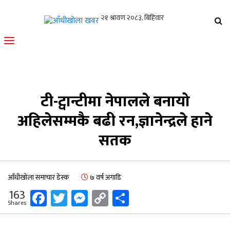
आँधीखोला खवर
मोफसलकै लोकप्रिय अनलाइन पत्रिका
टी-ट्वान्टीमा नेपालले बनायो
अहिलेसम्मकै बढी रन,ज्ञानेन्द्रले हाने
सतक
आँधीखोला समाचार डेस्क
७ वर्ष अगाडि
Facebook
Twitter
Messenger
Copy
Share
163
Shares
Link