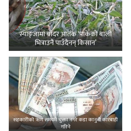
स्याङ्जामा बाँदर आतंक ‘पाकेको बाली
भित्राउनै पाउँदैनन् किसान’
सहकारीको ऋण समयमै चुक्ता नगरे कडा कानुनी कारबाही
गरिने