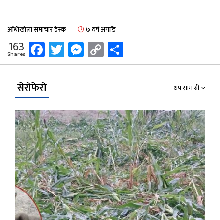
आँधीखोला समाचार डेस्क
७ वर्ष अगाडि
Facebook
Twitter
Messenger
Copy
Share
163
Shares
Link
सेरोफेरो
थप सामाग्री