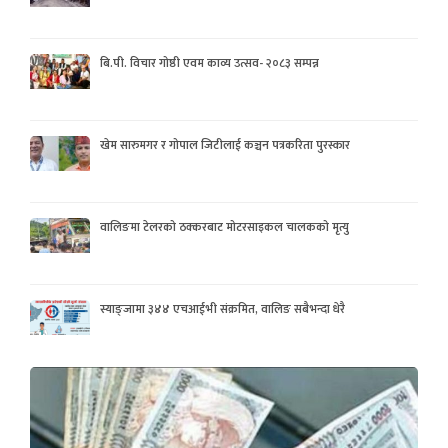
बि.पी. विचार गोष्ठी एवम काव्य उत्सव- २०८३ सम्पन्न
खेम सारुमगर र गोपाल जिटीलाई कञ्चन पत्रकरिता पुरस्कार
वालिङमा टेलरको ठक्करबाट मोटरसाइकल चालकको मृत्यु
स्याङ्जामा ३४४ एचआईभी संक्रमित, वालिङ सबैभन्दा धेरै