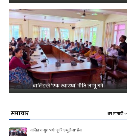
वालिङले ‘एक स्वास्थ्य’ नीति लागू गर्ने
समाचार
थप सामाग्री
वालिङमा सुरु भयो ‘कृषि एम्बुलेन्स’ सेवा