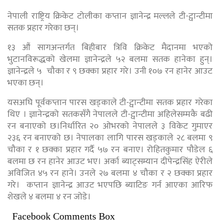
नेपाली राष्ट्रिय क्रिकेट टोलीका कप्तान ज्ञानेन्द्र मल्लले टी-ट्वान्टीमा
सतक प्रहार गरेका छन्।
१३ औं सागअन्तर्गत बिहीबार त्रिवि क्रिकेट मैदानमा भएको
भुटानविरूद्धको खेलमा ज्ञानेन्द्रले ५२ बलमा सतक हानेका हुन्।
ज्ञानेन्द्रले ५ चौका र ९ छक्का प्रहार गरे। उनी १०७ रन हानेर आउट
भएका छन्।
यसअघि पूर्वकप्तान पारस खड्काले टी-ट्वान्टीमा सतक प्रहार गरेका
थिए । ज्ञानेन्द्रको सतकसँगै नेपालले टी-ट्वान्टीमा अहिलेसम्मकै बढी
रन बनाएको छ।निर्धारित २० ओभरको नेपालले ३ विकेट गुमाएर
२३६ रन बनाएको छ। नेपालका लागि पारस खड्काले २८ बलमा ९
चौका र १ छक्का प्रहार गर्दै ५७ रन बनाए। रोहितकुमार पौडेल ६
बलमा छ रन हानेर आउट भए। अर्का ब्याट्सम्यान दीपेन्द्रसिंह ऐरीले
अविजित ४५ रन हाने। उनले २७ बलमा ४ चौका र २ छक्का प्रहार
गरे। कप्तान ज्ञानेन्द्र आउट भएपछि ब्याटिङ गर्न आएका आरिफ
शेखले ४ बलमा ४ रन जोडे।
Facebook Comments Box