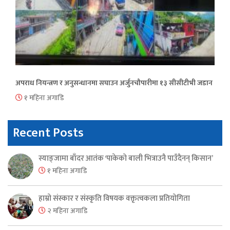
अपराध नियन्त्रण र अनुसन्धानमा सघाउन अर्जुनचौपारीमा १३ सीसीटीभी जडान
१ महिना अगाडि
Recent Posts
स्याङ्जामा बाँदर आतंक ‘पाकेको बाली भित्राउनै पाउँदैनन् किसान’
१ महिना अगाडि
हाम्रो संस्कार र संस्कृति विषयक वक्तृत्वकला प्रतियोगिता
२ महिना अगाडि