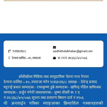
९८१६१८१६८८
aadhikholakhabar@gmail.com
ठेगाना वालिङ—१०, स्याङजा
क. र द नं. २१८३६८/७५/०७६
आँधीखोला मिडिया तथा सामुदायिक चेतना मन्च नेपाल
ठेगाना वालिङ—१०, स्याङजा फोन ९८१६१८१६८८
अध्यक्ष: - देवेन्द्र प्रसाद
भट्टराई
प्रधान सम्पादक:- राधाकृष्ण डुम्रे
सम्पादक:- खगिन्द्र पौडेल
ग्राफिक्स
सम्पादक:- अर्जुन पंगेनी
व्यवस्थापक:- शुष्मा वोस्ती
क. र द
नं.२१८३६८/७५/०७६
सूचना तथा प्रसारण बिभाग दर्ता नं १९०६
यो अनलाईन पत्रिका स्याङ्जाका क्रियाशिल पत्रकारहरुको