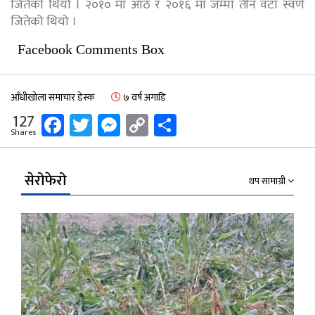
जितेको थियो । २०१० मा आठ र २०१६ मा जम्मा तीन वटा स्वर्ण
जितेको थियो ।
Facebook Comments Box
आँधीखोला समाचार डेस्क
७ वर्ष अगाडि
Facebook
Twitter
Messenger
Copy
Share
127
Shares
Link
सेरोफेरो
थप सामाग्री