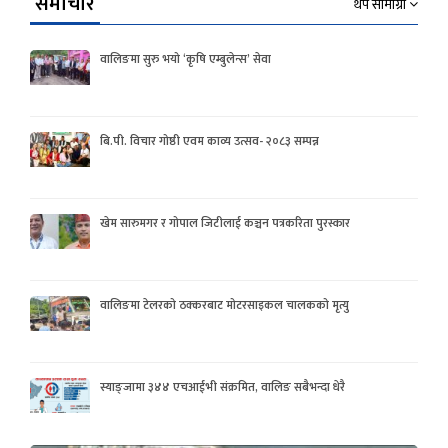
समाचार
थप सामाग्री
वालिङमा सुरु भयो ‘कृषि एम्बुलेन्स’ सेवा
बि.पी. विचार गोष्ठी एवम काव्य उत्सव- २०८३ सम्पन्न
खेम सारुमगर र गोपाल जिटीलाई कञ्चन पत्रकरिता पुरस्कार
वालिङमा टेलरको ठक्करबाट मोटरसाइकल चालकको मृत्यु
स्याङ्जामा ३४४ एचआईभी संक्रमित, वालिङ सबैभन्दा धेरै