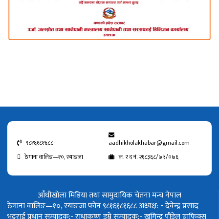
९८१६१८१६८८
aadhikholakhabar@gmail.com
ठेगाना वालिङ—१०, स्याङजा
क. र द नं. २१८३६८/७५/०७६
आँधीखोला मिडिया तथा सामुदायिक चेतना मन्च नेपाल
ठेगाना वालिङ—१०, स्याङजा फोन ९८१६१८१६८८
अध्यक्ष: - देवेन्द्र प्रसाद
भट्टराई
प्रधान सम्पादक:- राधाकृष्ण डुम्रे
सम्पादक:- खगिन्द्र पौडेल
ग्राफिक्स