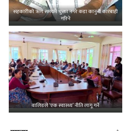
सहकारीको ऋण समयमै चुक्ता नगरे कडा कानुनी कारबाही
गरिने
वालिङले ‘एक स्वास्थ्य’ नीति लागू गर्ने