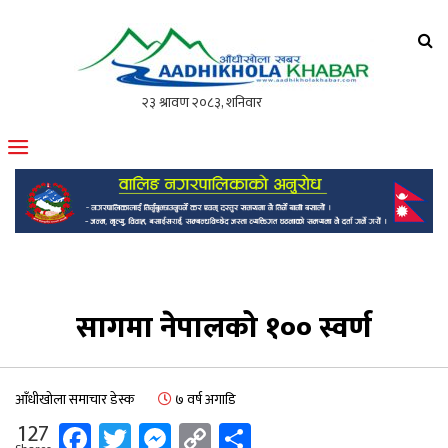
आँधीखोला खवर
मोफसलकै लोकप्रिय अनलाइन पत्रिका
सागमा नेपालको १०० स्वर्ण
आँधीखोला समाचार डेस्क
७ वर्ष अगाडि
Facebook
Twitter
Messenger
Copy
Share
127