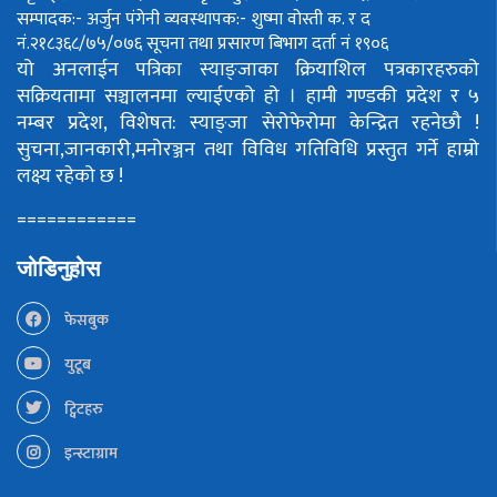
सम्पादक:- अर्जुन पंगेनी
व्यवस्थापक:- शुष्मा वोस्ती
क. र द
नं.२१८३६८/७५/०७६
सूचना तथा प्रसारण बिभाग दर्ता नं १९०६
यो अनलाईन पत्रिका स्याङ्जाका क्रियाशिल पत्रकारहरुको
सक्रियतामा सञ्चालनमा ल्याईएको हो ।
हामी गण्डकी प्रदेश र ५
नम्बर प्रदेश, विशेषत: स्याङ्जा सेरोफेरोमा केन्द्रित रहनेछौ !
सुचना,जानकारी,मनोरञ्जन तथा विविध गतिविधि प्रस्तुत गर्ने हाम्रो
लक्ष्य रहेको छ !
============
जोडिनुहोस
फेसबुक
युटूब
ट्विटहरु
इन्स्टाग्राम