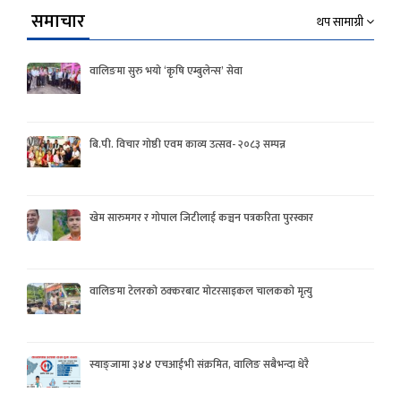
समाचार
थप सामाग्री
वालिङमा सुरु भयो ‘कृषि एम्बुलेन्स’ सेवा
बि.पी. विचार गोष्ठी एवम काव्य उत्सव- २०८३ सम्पन्न
खेम सारुमगर र गोपाल जिटीलाई कञ्चन पत्रकरिता पुरस्कार
वालिङमा टेलरको ठक्करबाट मोटरसाइकल चालकको मृत्यु
स्याङ्जामा ३४४ एचआईभी संक्रमित, वालिङ सबैभन्दा धेरै