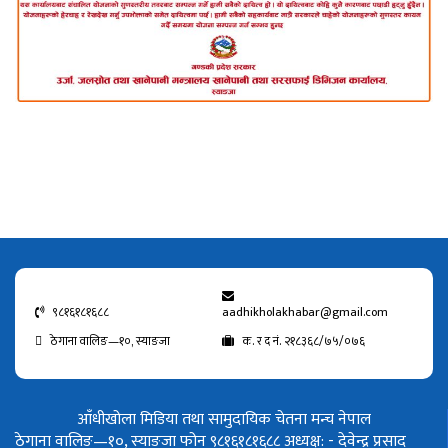
९८१६१८१६८८
aadhikholakhabar@gmail.com
ठेगाना वालिङ—१०, स्याङजा
क. र द नं. २१८३६८/७५/०७६
आँधीखोला मिडिया तथा सामुदायिक चेतना मन्च नेपाल
ठेगाना वालिङ—१०, स्याङजा फोन ९८१६१८१६८८
अध्यक्ष: - देवेन्द्र प्रसाद