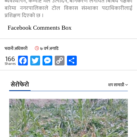
ब्यवस्थापन, कम्पोष्ट मल उत्पादन, बर्गिकरण लगायत बिबिध पक्षका
बारेमा नगरपालिकाले टोल विकास संस्थाका पदाधिकारीलाई
प्रशिक्षण दिएको छ ।
Facebook Comments Box
भवानी अधिकारी
७ वर्ष अगाडि
Facebook
Twitter
Messenger
Copy
Share
166
Shares
Link
सेरोफेरो
थप सामाग्री