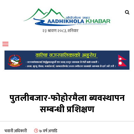
आँधीखोला खवर
मोफसलकै लोकप्रिय अनलाइन पत्रिका
पुतलीबजार-फोहोरमैला ब्यवस्थापन
सम्बन्धी प्रशिक्षण
भवानी अधिकारी
७ वर्ष अगाडि