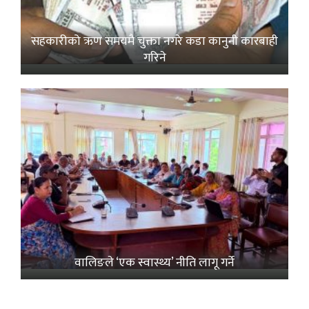
सहकारीको ऋण समयमै चुक्ता नगरे कडा कानुनी कारबाही
गरिने
वालिङले ‘एक स्वास्थ्य’ नीति लागू गर्ने