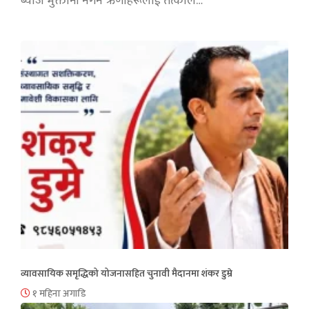
ब्याज भुक्तानी नगर्ने ऋणीहरूलाई तत्काल…
व्यावसायिक समृद्धिको योजनासहित चुनावी मैदानमा शंकर डुम्रे
१ महिना अगाडि