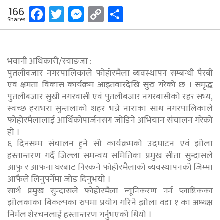
Facebook
Twitter
Messenger
Copy
Share
166
Shares
Link
भवानी अधिकारी/स्याङजा :
पुतलीबजार नगरपालिकाले फोहोरमैला ब्यवस्थापन सम्बन्धी पैरबी
एवं क्षमता विकास कार्यक्रम आइतवारदेखि सुरु गरेको छ । समृद्ध
पुतलीबजार सुखी नगरवासी एवं पुतलीबजार नगरबासीको रहर सभ्य,
स्वच्छ हराभरा सुन्तलाको शहर भन्ने नाराका साथ नगरपालिकाले
फोहोरमैलालाई आर्थिकोपार्जनसंग जोडिने अभियान संचालन गरेको
हो ।
६ दिनसम्म संचालन हुने सो कार्यक्रमको उदघाटन एवं झोला
हस्तान्तरण गर्दै जिल्ला समन्वय समितिका प्रमुख सीता सुन्दासले
आफु र आफना घरबाट निस्कने फोहोरमैलाको ब्यवस्थापनको जिम्मा
आफैंले लिनुपर्नेमा जोड दिनुभयो ।
साथै प्रमुख सुन्दासले फोहोरमैला न्यूनिकरण गर्न प्लाष्टिकका
झोलकाका बिकल्पका रुपमा प्रयोग गरिने झोला वडा १ का अध्यक्ष
निर्मल शेरचनलाई हस्तान्तरण गर्नुभएको थियो ।