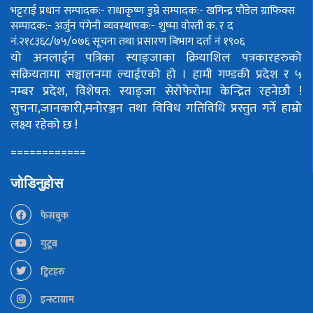
भट्टराई
प्रधान सम्पादक:- राधाकृष्ण डुम्रे
सम्पादक:- खगिन्द्र पौडेल
ग्राफिक्स
सम्पादक:- अर्जुन पंगेनी
व्यवस्थापक:- शुष्मा वोस्ती
क. र द
नं.२१८३६८/७५/०७६
सूचना तथा प्रसारण बिभाग दर्ता नं १९०६
यो अनलाईन पत्रिका स्याङ्जाका क्रियाशिल पत्रकारहरुको
सक्रियतामा सञ्चालनमा ल्याईएको हो ।
हामी गण्डकी प्रदेश र ५
नम्बर प्रदेश, विशेषत: स्याङ्जा सेरोफेरोमा केन्द्रित रहनेछौ !
सुचना,जानकारी,मनोरञ्जन तथा विविध गतिविधि प्रस्तुत गर्ने हाम्रो
लक्ष्य रहेको छ !
============
जोडिनुहोस
फेसबुक
युटूब
ट्विटहरु
इन्स्टाग्राम