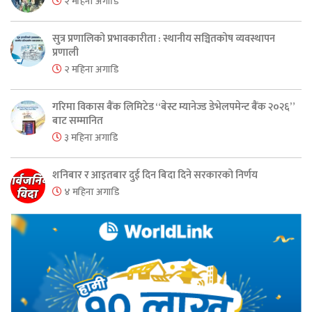
२ महिना अगाडि
सुत्र प्रणालिको प्रभावकारीता : स्थानीय सञ्चितकोष व्यवस्थापन
प्रणाली
२ महिना अगाडि
गरिमा विकास बैंक लिमिटेड “बेस्ट म्यानेज्ड डेभेलपमेन्ट बैंक २०२६”
बाट सम्मानित
३ महिना अगाडि
शनिबार र आइतबार दुई दिन बिदा दिने सरकारको निर्णय
४ महिना अगाडि