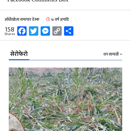
आँधीखोला समाचार डेस्क
७ वर्ष अगाडि
Facebook
Twitter
Messenger
Copy
Share
158
Shares
Link
सेरोफेरो
थप सामाग्री