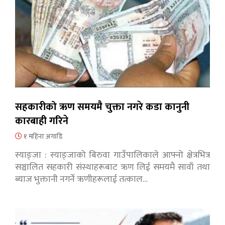
सहकारीको ऋण समयमै चुक्ता नगरे कडा कानुनी
कारबाही गरिने
१ महिना अगाडि
स्याङ्जा : स्याङ्जाको बिरुवा गाउँपालिकाले आफ्नो क्षेत्रभित्र
सञ्चालित सहकारी संस्थाहरूबाट ऋण लिई समयमै सावाँ तथा
ब्याज भुक्तानी नगर्ने ऋणीहरूलाई तत्काल…