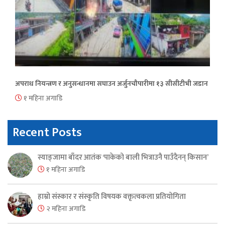
अपराध नियन्त्रण र अनुसन्धानमा सघाउन अर्जुनचौपारीमा १३ सीसीटीभी जडान
१ महिना अगाडि
Recent Posts
स्याङ्जामा बाँदर आतंक ‘पाकेको बाली भित्राउनै पाउँदैनन् किसान’
१ महिना अगाडि
हाम्रो संस्कार र संस्कृति विषयक वक्तृत्वकला प्रतियोगिता
२ महिना अगाडि