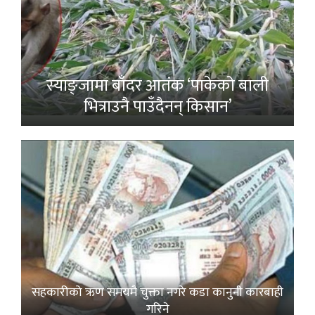
स्याङ्जामा बाँदर आतंक ‘पाकेको बाली
भित्राउनै पाउँदैनन् किसान’
सहकारीको ऋण समयमै चुक्ता नगरे कडा कानुनी कारबाही
गरिने