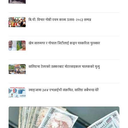
बि.पी. विचार गोष्ठी एवम काव्य उत्सव- २०८३ सम्पन्न
खेम सारुमगर र गोपाल जिटीलाई कञ्चन पत्रकरिता पुरस्कार
वालिङमा टेलरको ठक्करबाट मोटरसाइकल चालकको मृत्यु
स्याङ्जामा ३४४ एचआईभी संक्रमित, वालिङ सबैभन्दा धेरै