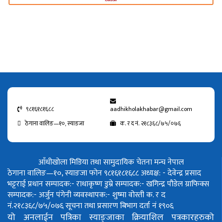
९८१६१८१६८८
aadhikholakhabar@gmail.com
ठेगाना वालिङ—१०, स्याङजा
क. र द नं. २१८३६८/७५/०७६
आँधीखोला मिडिया तथा सामुदायिक चेतना मन्च नेपाल
ठेगाना वालिङ—१०, स्याङजा फोन ९८१६१८१६८८
अध्यक्ष: - देवेन्द्र प्रसाद
भट्टराई
प्रधान सम्पादक:- राधाकृष्ण डुम्रे
सम्पादक:- खगिन्द्र पौडेल
ग्राफिक्स
सम्पादक:- अर्जुन पंगेनी
व्यवस्थापक:- शुष्मा वोस्ती
क. र द
नं.२१८३६८/७५/०७६
सूचना तथा प्रसारण बिभाग दर्ता नं १९०६
यो अनलाईन पत्रिका स्याङ्जाका क्रियाशिल पत्रकारहरुको