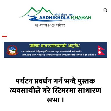
आँधीखोला खवर
मोफसलकै लोकप्रिय अनलाइन पत्रिका
पर्यटन प्रवर्धन गर्न भन्दै पुस्तक
व्यवसायीले गरे स्टिमरमा साधारण
सभा ।