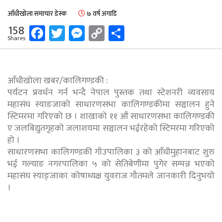
आँधीखोला समाचार डेस्क
७ वर्ष अगाडि
Facebook
Twitter
Messenger
Copy
Share
158
Shares
Link
आँधीखोला खबर/कालिगण्डकी :
पर्यटन प्रवर्धन गर्न भन्दै नेपाल पुस्तक तथा स्टेशनरी व्यवसाय
महासंघ स्याङजाको साधारणसभा कालिगण्डकीमा सञ्चालन हुने
स्टिमरमा गरिएको छ । शाखाको ११ औं साधारणसभा कालिगण्डकी
ए जलबिद्युतगृहको जलाशयमा सञ्चालन भईरहेको स्टिमरमा गरिएको
हो ।
साधारणसभा कालिगण्डकी गाँउपालिका ३ को आँधीमुहानबाट शुरु
भई गल्याङ नगरपालिका ५ को सेतिबेणीमा पुगेर सम्पन्न भएको
महासंघ स्याङ्जाका कोषाध्यक्ष युवराज गौतमले जानकारी दिनुभयो
।