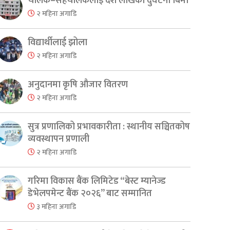
चालक–सहचालकलाई दश लाखको दुर्घटना बिमा
२ महिना अगाडि
विद्यार्थीलाई झोला
२ महिना अगाडि
अनुदानमा कृषि औजार वितरण
२ महिना अगाडि
सुत्र प्रणालिको प्रभावकारीता : स्थानीय सञ्चितकोष
व्यवस्थापन प्रणाली
२ महिना अगाडि
er
are
गरिमा विकास बैंक लिमिटेड “बेस्ट म्यानेज्ड
डेभेलपमेन्ट बैंक २०२६” बाट सम्मानित
३ महिना अगाडि