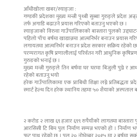
आँधीखोला खबर/स्याङ्जा :
गण्डकी प्रदेशका मुख्य मन्त्री पृथ्बी सुब्बा गुरुङ्ले प्रद
तर्फ अगाडि बढाउने प्रयास गरिएको बताउनु भएको छ ।
स्याङ्जाको विरुवा गाउँपालिकाको बास्तारा पुलको उद्दघाटन त
पहिलो पाँच बर्षमा खाद्यान्नमा आत्मनिर्भर बनाउन प्रयास गरिए
लगायतमा आत्मनिर्भर बनाउन प्रदेश सरकार सक्रिय रहेक
परम्परागत कृषि प्रणालीलाई परिर्वतन गरी आधुनिक कृषिप्रणा
गुरुङको भनाई छ ।
मुख्य मन्त्री गुरुङ्ले तिन बर्षमा घर घरमा बिजुली पुग्ने र
रहेको बताउनु भयो
हरेक गाउँपालिकामा एक प्राबिधी शिक्षा लग्ने प्रतिबद्धता प्
स्मार्ट हेल्थ दिन हरेक स्थानिय तहमा ५० शैयाको अस्पताल बन
२ करोड २ लाख ६९ हजार ६९९ रुपैयाँको लागतमा बास्तारा
आरसिसी टि बिम पुल निर्माण सम्पन्न भएको हो । निर्
फुट पाथ रहेको छ । पुल २० नोभेम्बर २०१५ मा २ बर्षमा सक