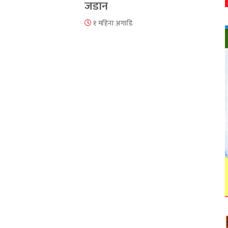
जडान
१ महिना अगाडि