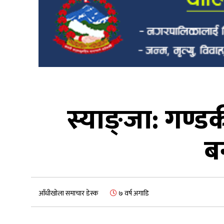
स्याङ्जा: गण्डकी
बन
आँधीखोला समाचार डेस्क
७ वर्ष अगाडि