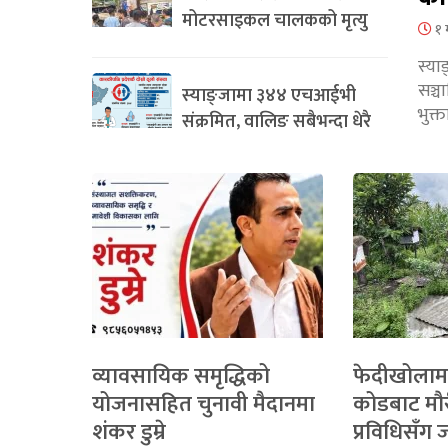
मोटरसाइकल चालकको मृत्यु
१ 
स्या
सञ्
स्याङ्जामा ३४४ एचआईभी
भुक्
संक्रमित, वालिङ सबैभन्दा धेरै
व्यावसायिक समृद्धिको
फेदीखोलाम
योजनासहित चुनावी मैदानमा
कोडबाट मौ
शंकर डुम्रे
प्रविधिसँग