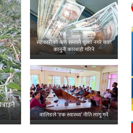
सहकारीको ऋण समयमै चुक्ता नगरे कडा
कानुनी कारबाही गरिने
्राउनै
वालिङले ‘एक स्वास्थ्य’ नीति लागू गर्ने