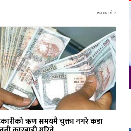
थप सामाग्री
कारीको ऋण समयमै चुक्ता नगरे कडा
नुनी कारबाही गरिने