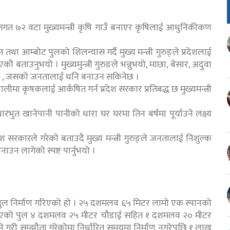
ेश अन्र्तगत ७२ वटा मुख्यमन्त्री कृषि गाउँ बनाएर कृषिलाई आधुनिकीकण
था आम्बोट पुलको शिलन्यास गर्दै मुख्य मन्त्री गुरुङ्ले प्रदेशलाई
कोे बताउनुभयो । मुख्यमुन्त्री गुरुङले भन्नुभयो, माछा, बेसार, अदुवा
ो छ , जसको जनतालाई धनि बनाउन सकिनेछ ।
लीमा कृषकलाई आर्कषित गर्न प्रदेश सरकार प्रतिबद्ध छ मुख्यमन्त्री
 आधारभुत खानेपानी पानीको धारा घर घरमा तिन बर्षमा पूर्याउने लक्ष्य
रदेश सरकारले गरेको बताउदै मुख्य मन्त्री गुरुङ्ले जनतालाई निशुल्क
ाउन लागेको स्पष्ट पार्नुभयो ।
 पुल निर्माण गरिएको हो । २५ दशमलव ६५ मिटर लामो एक स्पानको
माण भएको पुल ४ दशमलव २५ मीटर चौडाई सहित १ दशमलव २० मीटर
्ने गरी सम्झौता गरेकोमा निर्धारित समयमा निर्माण नगरेपछि १ लाख