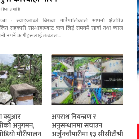
महिना अगाडि
ङ्जा : स्याङ्जाको बिरुवा गाउँपालिकाले आफ्नो क्षेत्रभित्र
चालित सहकारी संस्थाहरूबाट ऋण लिई समयमै सावाँ तथा ब्याज
तानी नगर्ने ऋणीहरूलाई तत्काल…
ा क्युआर
अपराध नियन्त्रण र
रीको अनुगमन,
अनुसन्धानमा सघाउन
 जोडियो मौरीपालन
अर्जुनचौपारीमा १३ सीसीटीभी