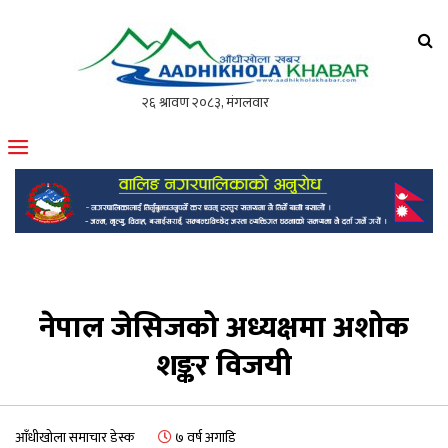
आँधीखोला खवर
मोफसलकै लोकप्रिय अनलाइन पत्रिका
नेपाल जेसिजको अध्यक्षमा अशोक
शङ्कर विजयी
आँधीखोला समाचार डेस्क
७ वर्ष अगाडि