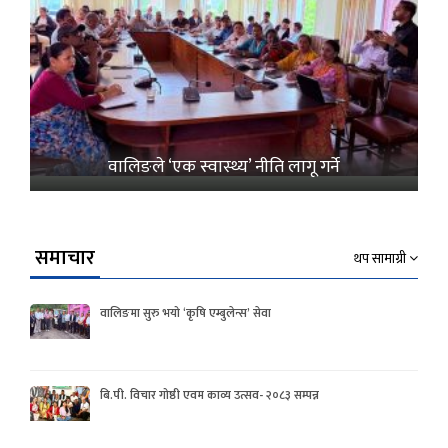
वालिङले ‘एक स्वास्थ्य’ नीति लागू गर्ने
समाचार
थप सामाग्री
वालिङमा सुरु भयो ‘कृषि एम्बुलेन्स’ सेवा
बि.पी. विचार गोष्ठी एवम काव्य उत्सव- २०८३ सम्पन्न