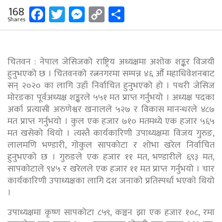
Facebook
Twitter
Messenger
Copy
Share
168
Shares
Link
चितवन : नेपाल जेसिजको राष्ट्रिय अध्यक्षमा अशोक शङ्कर विजयी
हुनुभएको छ । चितवनको रत्ननगरमा सम्पन्न ४६ औँ महाधिवेशनबाट
सन् २०२० का लागि उहाँ निर्वाचित हुनुभएको हो । पथरी जेसिज
मोरङका पूर्वअध्यक्ष शङ्करले ५५१ मत प्राप्त गर्नुभयो । अध्यक्ष पदका
अर्का प्रत्यासी अरुणेश्वर खनालले ५२७ र विकास मानन्धरले ४८७
मत प्राप्त गर्नुभयो । कुल एक हजार ७१० मतमध्ये एक हजार ५६५
मत खसेको थियो । त्यस्तै कार्यकारिणी उपाध्यक्षमा विजय गुरुङ,
लालमणि भण्डारी, गोकुल सापकोटा र शोभा खरेल निर्वाचित
हुनुभएको छ । गुरुङले एक हजार ११ मत, भण्डारीले ६९३ मत,
सापकोटाले ९४५ र खरेलले एक हजार ११ मत प्राप्त गर्नुभयो । चार
कार्यकारिणी उपाध्यक्षका लागि दश जनाको प्रतिस्पर्धा भएको थियो
।
उपाध्यक्षमा कृष्ण सापकोटा ८५९, कञ्चन झा एक हजार १०८, रमा