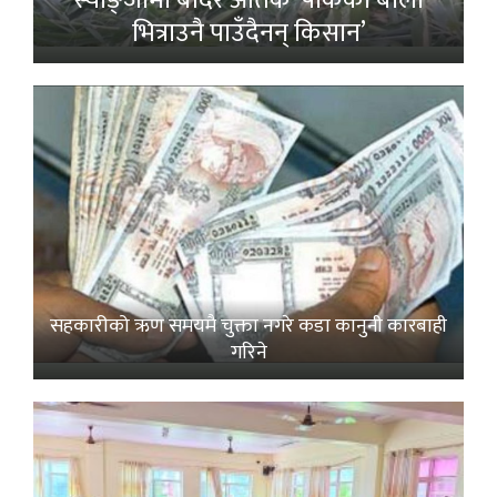
स्याङ्जामा बाँदर आतंक ‘पाकेको बाली
भित्राउनै पाउँदैनन् किसान’
सहकारीको ऋण समयमै चुक्ता नगरे कडा कानुनी कारबाही
गरिने