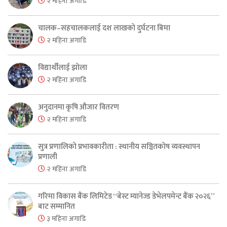
२ महिना अगाडि
चालक–सहचालकलाई दश लाखको दुर्घटना बिमा
२ महिना अगाडि
विद्यार्थीलाई झोला
२ महिना अगाडि
अनुदानमा कृषि औजार वितरण
२ महिना अगाडि
सुत्र प्रणालिको प्रभावकारीता : स्थानीय सञ्चितकोष व्यवस्थापन
प्रणाली
२ महिना अगाडि
गरिमा विकास बैंक लिमिटेड “बेस्ट म्यानेज्ड डेभेलपमेन्ट बैंक २०२६”
बाट सम्मानित
३ महिना अगाडि