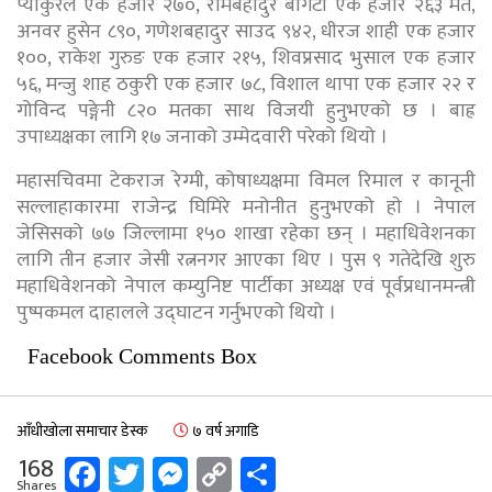
प्याकुरेल एक हजार २७०, रामबहादुर बोगटी एक हजार २६३ मत,
अनवर हुसेन ८९०, गणेशबहादुर साउद ९४२, धीरज शाही एक हजार
१००, राकेश गुरुङ एक हजार २१५, शिवप्रसाद भुसाल एक हजार
५६, मन्जु शाह ठकुरी एक हजार ७८, विशाल थापा एक हजार २२ र
गोविन्द पङ्गेनी ८२० मतका साथ विजयी हुनुभएको छ । बाह्र
उपाध्यक्षका लागि १७ जनाको उम्मेदवारी परेको थियो ।
महासचिवमा टेकराज रेग्मी, कोषाध्यक्षमा विमल रिमाल र कानूनी
सल्लाहाकारमा राजेन्द्र घिमिरे मनोनीत हुनुभएको हाे । नेपाल
जेसिसको ७७ जिल्लामा १५० शाखा रहेका छन् । महाधिवेशनका
लागि तीन हजार जेसी रत्ननगर आएका थिए । पुस ९ गतेदेखि शुरु
महाधिवेशनको नेपाल कम्युनिष्ट पार्टीका अध्यक्ष एवं पूर्वप्रधानमन्त्री
पुष्पकमल दाहालले उद्घाटन गर्नुभएको थियो ।
Facebook Comments Box
आँधीखोला समाचार डेस्क
७ वर्ष अगाडि
Facebook
Twitter
Messenger
Copy
Share
168
Shares