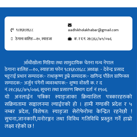
९८१६१८१६८८
aadhikholakhabar@gmail.com
ठेगाना वालिङ—१०, स्याङजा
क. र द नं. २१८३६८/७५/०७६
आँधीखोला मिडिया तथा सामुदायिक चेतना मन्च नेपाल
ठेगाना वालिङ—१०, स्याङजा फोन ९८१६१८१६८८
अध्यक्ष: - देवेन्द्र प्रसाद
भट्टराई
प्रधान सम्पादक:- राधाकृष्ण डुम्रे
सम्पादक:- खगिन्द्र पौडेल
ग्राफिक्स
सम्पादक:- अर्जुन पंगेनी
व्यवस्थापक:- शुष्मा वोस्ती
क. र द
नं.२१८३६८/७५/०७६
सूचना तथा प्रसारण बिभाग दर्ता नं १९०६
यो अनलाईन पत्रिका स्याङ्जाका क्रियाशिल पत्रकारहरुको
सक्रियतामा सञ्चालनमा ल्याईएको हो ।
हामी गण्डकी प्रदेश र ५
नम्बर प्रदेश, विशेषत: स्याङ्जा सेरोफेरोमा केन्द्रित रहनेछौ !
सुचना,जानकारी,मनोरञ्जन तथा विविध गतिविधि प्रस्तुत गर्ने हाम्रो
लक्ष्य रहेको छ !