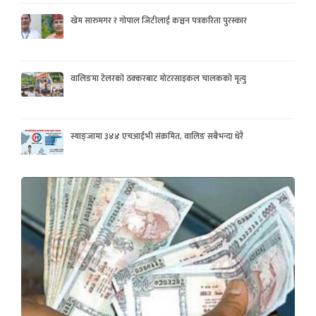
खेम सारुमगर र गोपाल जिटीलाई कञ्चन पत्रकरिता पुरस्कार
वालिङमा टेलरको ठक्करबाट मोटरसाइकल चालकको मृत्यु
स्याङ्जामा ३४४ एचआईभी संक्रमित, वालिङ सबैभन्दा धेरै