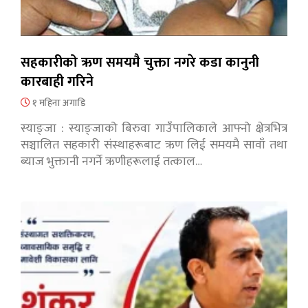
सहकारीको ऋण समयमै चुक्ता नगरे कडा कानुनी
कारबाही गरिने
१ महिना अगाडि
स्याङ्जा : स्याङ्जाको बिरुवा गाउँपालिकाले आफ्नो क्षेत्रभित्र
सञ्चालित सहकारी संस्थाहरूबाट ऋण लिई समयमै सावाँ तथा
ब्याज भुक्तानी नगर्ने ऋणीहरूलाई तत्काल…