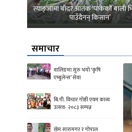
स्याङ्जामा बाँदर आतंक ‘पाकेको बाली भित
पाउँदैनन् किसान’
समाचार
वालिङमा सुरु भयो ‘कृषि
एम्बुलेन्स’ सेवा
बि.पी. विचार गोष्ठी एवम काव्य
उत्सव- २०८३ सम्पन्न
खेम सारुमगर र गोपाल