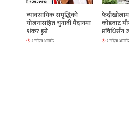
व्यावसायिक समृद्धिको
फेदीखोलाम
योजनासहित चुनावी मैदानमा
कोडबाट मौ
शंकर डुम्रे
प्रविधिसँग
१ महिना अगाडि
१ महिना अगाडि