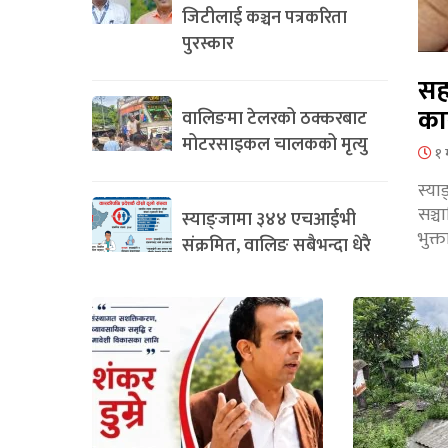
जिटीलाई कञ्चन पत्रकरिता
पुरस्कार
सह
का
वालिङमा टेलरको ठक्करबाट
मोटरसाइकल चालकको मृत्यु
१ 
स्या
सञ्
स्याङ्जामा ३४४ एचआईभी
भुक्
संक्रमित, वालिङ सबैभन्दा धेरै