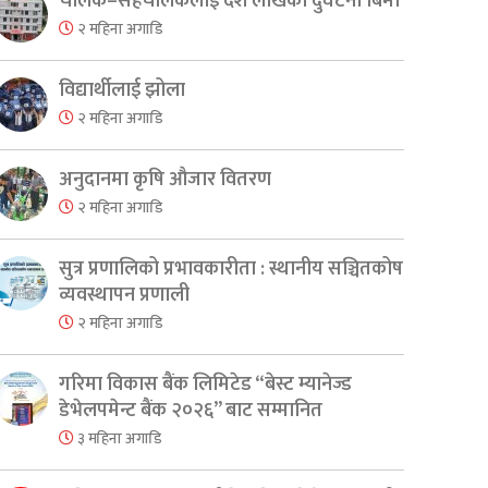
चालक–सहचालकलाई दश लाखको दुर्घटना बिमा
२ महिना अगाडि
विद्यार्थीलाई झोला
२ महिना अगाडि
अनुदानमा कृषि औजार वितरण
२ महिना अगाडि
सुत्र प्रणालिको प्रभावकारीता : स्थानीय सञ्चितकोष
व्यवस्थापन प्रणाली
२ महिना अगाडि
गरिमा विकास बैंक लिमिटेड “बेस्ट म्यानेज्ड
डेभेलपमेन्ट बैंक २०२६” बाट सम्मानित
३ महिना अगाडि