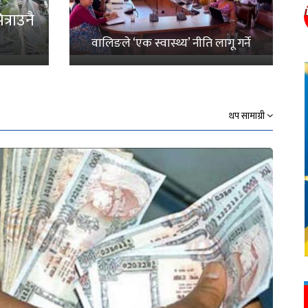
्राउनै
वालिङले ‘एक स्वास्थ्य’ नीति लागू गर्ने
थप सामाग्री