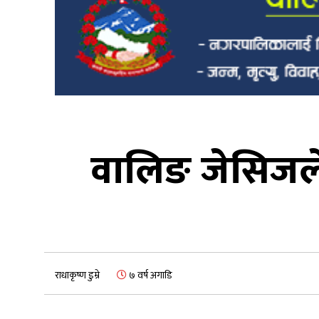
वालिङ जेसिजले 
राधाकृष्ण डुम्रे
७ वर्ष अगाडि