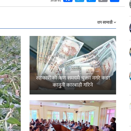
Shares
Link
थप सामाग्री
सहकारीको ऋण समयमै चुक्ता नगरे कडा
कानुनी कारबाही गरिने