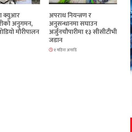
ा क्युआर
अपराध नियन्त्रण र
रीको अनुगमन,
अनुसन्धानमा सघाउन
 जोडियो मौरीपालन
अर्जुनचौपारीमा १३ सीसीटीभी
जडान
१ महिना अगाडि