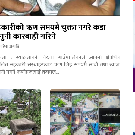
कारीको ऋण समयमै चुक्ता नगरे कडा
नुनी कारबाही गरिने
महिना अगाडि
ङ्जा : स्याङ्जाको बिरुवा गाउँपालिकाले आफ्नो क्षेत्रभित्र
चालित सहकारी संस्थाहरूबाट ऋण लिई समयमै सावाँ तथा ब्याज
तानी नगर्ने ऋणीहरूलाई तत्काल…