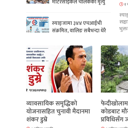
मोटरसाइकल चालकको मृत्यु
१ 
स्या
सञ्
स्याङ्जामा ३४४ एचआईभी
भुक्
संक्रमित, वालिङ सबैभन्दा धेरै
व्यावसायिक समृद्धिको
फेदीखोलाम
योजनासहित चुनावी मैदानमा
कोडबाट मौ
शंकर डुम्रे
प्रविधिसँग