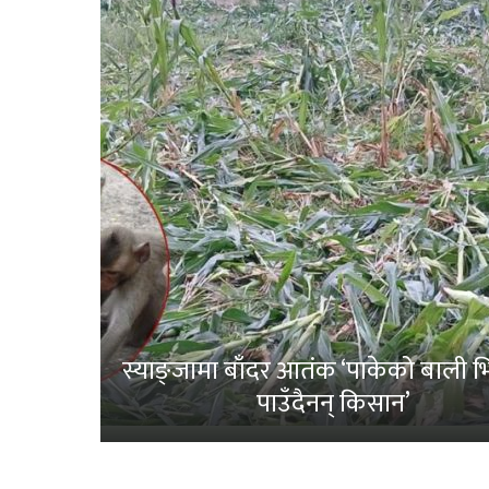
स्याङ्जामा बाँदर आतंक ‘पाकेको बाली भित
पाउँदैनन् किसान’