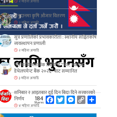
२ महिना अगाडि
अनुदानमा कृषि औजार वितरण
२ महिना अगाडि
सुत्र प्रणालिको प्रभावकारीता : स्थानीय सञ्चितकोष
व्यवस्थापन प्रणाली
२ महिना अगाडि
का लागि भुटानसँग
गरिमा विकास बैंक लिमिटेड “बेस्ट म्यानेज्ड
डेभेलपमेन्ट बैंक २०२६” बाट सम्मानित
३ महिना अगाडि
शनिबार र आइतबार दुई दिन बिदा दिने सरकारको
Facebook
Twitter
Messenger
Copy
Share
184
निर्णय
Shares
Link
४ महिना अगाडि