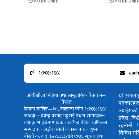
१ महिना अगाडि
१ महिना अगाडि
९८१६१८१६८८
aadh
आँधीखोला मिडिया तथा सामुदायिक चेतना मन्च
यो अनलाईन
नेपाल
पत्रकार
ठेगाना वालिङ—१०, स्याङजा फोन ९८१६१८१६८८
ल्याईएको 
अध्यक्ष: - देवेन्द्र प्रसाद भट्टराई
प्रधान सम्पादक:-
प्रदेश, वि
राधाकृष्ण डुम्रे
सम्पादक:- खगिन्द्र पौडेल
ग्राफिक्स
रहनेछौ 
सम्पादक:- अर्जुन पंगेनी
व्यवस्थापक:- शुष्मा
विविध गतिवि
वोस्ती
क. र द नं.२१८३६८/७५/०७६
सूचना तथा