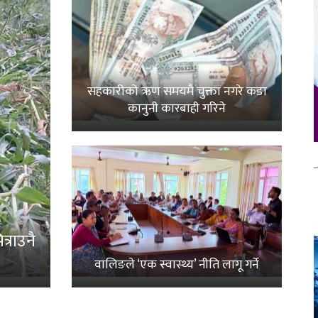
सहकारीको ऋण समयमै चुक्ता नगरे कडा
कानुनी कारबाही गरिने
्राउनै
वालिङले ‘एक स्वास्थ्य’ नीति लागू गर्ने