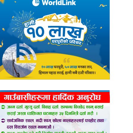
er
are