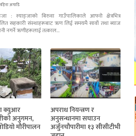
महिना अगाडि
ङ्जा : स्याङ्जाको बिरुवा गाउँपालिकाले आफ्नो क्षेत्रभित्र
चालित सहकारी संस्थाहरूबाट ऋण लिई समयमै सावाँ तथा ब्याज
तानी नगर्ने ऋणीहरूलाई तत्काल…
ा क्युआर
अपराध नियन्त्रण र
रीको अनुगमन,
अनुसन्धानमा सघाउन
 जोडियो मौरीपालन
अर्जुनचौपारीमा १३ सीसीटीभी
जडान