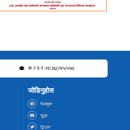
क. र द नं. २१८३६८/७५/०७६
जोडिनुहोस
फेसबुक
युटूब
ट्विटहरु