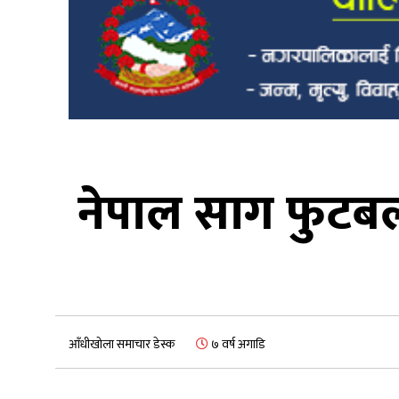
नेपाल साग फुटबल
आँधीखोला समाचार डेस्क
७ वर्ष अगाडि