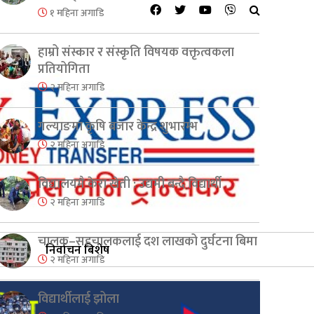
१ महिना अगाडि
हाम्रो संस्कार र संस्कृति विषयक वक्तृत्वकला
प्रतियोगिता
२ महिना अगाडि
गल्याङमा कृषि बजार केन्द्र शुभारम्भ
२ महिना अगाडि
विद्यालयमै केरा खेती : उद्यमी बन्दै विद्यार्थी
२ महिना अगाडि
चालक–सहचालकलाई दश लाखको दुर्घटना बिमा
निर्वाचन बिशेष
२ महिना अगाडि
विद्यार्थीलाई झोला