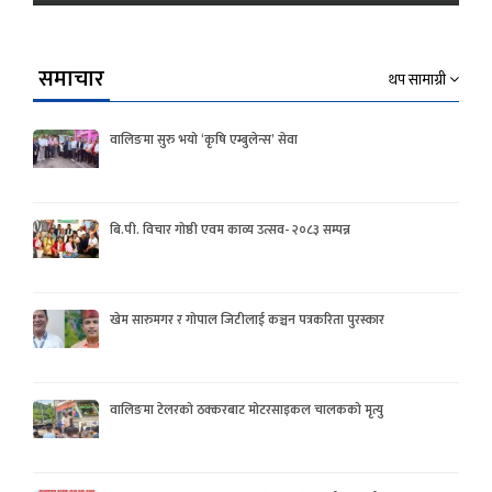
समाचार
थप सामाग्री
वालिङमा सुरु भयो ‘कृषि एम्बुलेन्स’ सेवा
बि.पी. विचार गोष्ठी एवम काव्य उत्सव- २०८३ सम्पन्न
खेम सारुमगर र गोपाल जिटीलाई कञ्चन पत्रकरिता पुरस्कार
वालिङमा टेलरको ठक्करबाट मोटरसाइकल चालकको मृत्यु