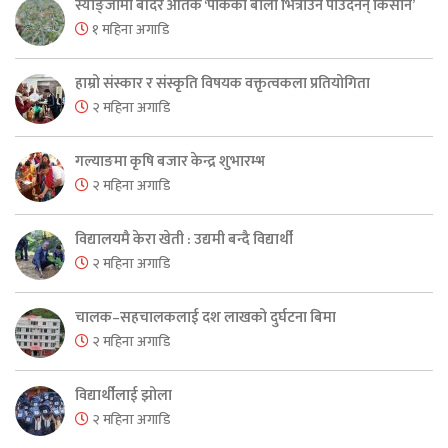
स्याङ्जामा बाँदर आतंक ‘पाकेको बाली भित्राउनै पाउँदैनन् किसान’
१ महिना अगाडि
हाम्रो संस्कार र संस्कृति विषयक वक्तृत्वकला प्रतियोगिता
२ महिना अगाडि
गल्याङमा कृषि बजार केन्द्र शुभारम्भ
२ महिना अगाडि
विद्यालयमै केरा खेती : उद्यमी बन्दै विद्यार्थी
२ महिना अगाडि
चालक–सहचालकलाई दश लाखको दुर्घटना बिमा
२ महिना अगाडि
विद्यार्थीलाई झोला
२ महिना अगाडि