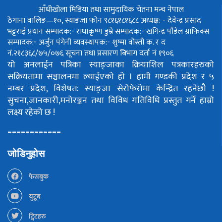
आँधीखोला मिडिया तथा सामुदायिक चेतना मन्च नेपाल
ठेगाना वालिङ—१०, स्याङजा फोन ९८१६१८१६८८
अध्यक्ष: - देवेन्द्र प्रसाद
भट्टराई
प्रधान सम्पादक:- राधाकृष्ण डुम्रे
सम्पादक:- खगिन्द्र पौडेल
ग्राफिक्स
सम्पादक:- अर्जुन पंगेनी
व्यवस्थापक:- शुष्मा वोस्ती
क. र द
नं.२१८३६८/७५/०७६
सूचना तथा प्रसारण बिभाग दर्ता नं १९०६
यो अनलाईन पत्रिका स्याङ्जाका क्रियाशिल पत्रकारहरुको
सक्रियतामा सञ्चालनमा ल्याईएको हो ।
हामी गण्डकी प्रदेश र ५
नम्बर प्रदेश, विशेषत: स्याङ्जा सेरोफेरोमा केन्द्रित रहनेछौ !
सुचना,जानकारी,मनोरञ्जन तथा विविध गतिविधि प्रस्तुत गर्ने हाम्रो
लक्ष्य रहेको छ !
============
जोडिनुहोस
फेसबुक
युटूब
ट्विटहरु