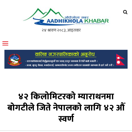
आँधीखोला खवर
मोफसलकै लोकप्रिय अनलाइन पत्रिका
४२ किलोमिटरको म्याराथनमा
बोगटीले जिते नेपालको लागि ४२ औँ
स्वर्ण