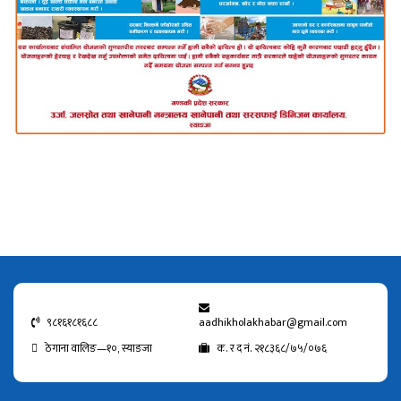
९८१६१८१६८८
aadhikholakhabar@gmail.com
ठेगाना वालिङ—१०, स्याङजा
क. र द नं. २१८३६८/७५/०७६