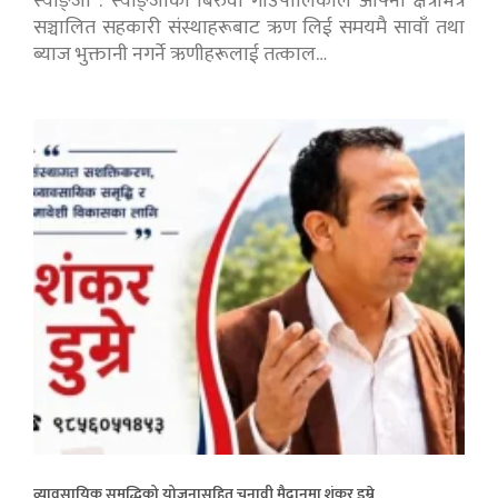
स्याङ्जा : स्याङ्जाको बिरुवा गाउँपालिकाले आफ्नो क्षेत्रभित्र
सञ्चालित सहकारी संस्थाहरूबाट ऋण लिई समयमै सावाँ तथा
ब्याज भुक्तानी नगर्ने ऋणीहरूलाई तत्काल…
व्यावसायिक समृद्धिको योजनासहित चुनावी मैदानमा शंकर डुम्रे