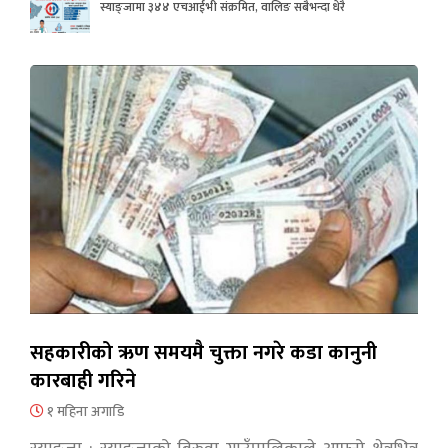
स्याङ्जामा ३४४ एचआईभी संक्रमित, वालिङ सबैभन्दा धेरै
सहकारीको ऋण समयमै चुक्ता नगरे कडा कानुनी
कारबाही गरिने
१ महिना अगाडि