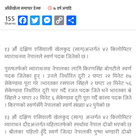
आँधीखोला समाचार डेस्क
७ वर्ष अगाडि
Facebook
Twitter
Messenger
Copy
Share
155
Shares
Link
१३ औँ दक्षिण एसियाली खेलकुद (साग)अन्तर्गत ४२ किलोमिटर
म्याराथनमा नेपालले स्वर्ण पदक जितेको छ ।
पुरुषतर्फको म्याराथनमा नेपालका लागि किरणसिंह बोगटीले स्वर्ण
पदक जितेका हुन् । उनले निर्धारित दूरी २ घण्टा २१ मिनेट १७
सेकेण्डमा पूरा गरे ।भारतका रसपाल सिंहले २ घण्टा २१ मिनेट ५६
सेकेण्डमा निर्धारित दूरी पार गर्दै रजत पदक जिते भने भारतका श्रे
सिंहले २ घण्टा २२ मिनेट ६ सेकेण्डमा दूरी पूरा गर्दै कांस्य पदक जिते
। किरणको स्वर्णसँगै नेपालको स्वर्ण संख्या ४२ पुगेको छ
१३ औं दक्षिण एसियाली खेलकुद (साग) अन्तर्गत ४२ किलोमिटर
म्याराथन दौडअन्तर्गत महिलातर्फको स्पर्धामा नेपाल दोस्रो भएको छ
। श्रीलंका पहिलो हुँदै स्वर्ण जित्दा नेपालकी पुष्पा भण्डारी दोस्रो