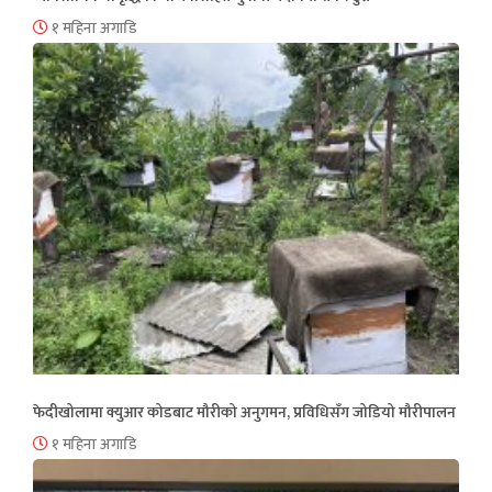
१ महिना अगाडि
फेदीखोलामा क्युआर कोडबाट मौरीको अनुगमन, प्रविधिसँग जोडियो मौरीपालन
१ महिना अगाडि