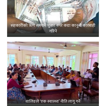
सहकारीको ऋण समयमै चुक्ता नगरे कडा कानुनी कारबाही
गरिने
वालिङले ‘एक स्वास्थ्य’ नीति लागू गर्ने