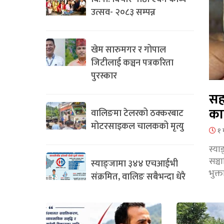
उत्सव- २०८३ सम्पन्न
खेम सारुमगर र गोपाल
जिटीलाई कञ्चन पत्रकरिता
पुरस्कार
सह
का
वालिङमा टेलरको ठक्करबाट
मोटरसाइकल चालकको मृत्यु
१ 
स्या
सञ्
स्याङ्जामा ३४४ एचआईभी
भुक्
संक्रमित, वालिङ सबैभन्दा धेरै