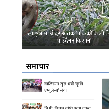
स्याङ्जामा बाँदर आतंक ‘पाकेको बाली भित
पाउँदैनन् किसान’
समाचार
वालिङमा सुरु भयो ‘कृषि
एम्बुलेन्स’ सेवा
बि.पी. विचार गोष्ठी एवम काव्य