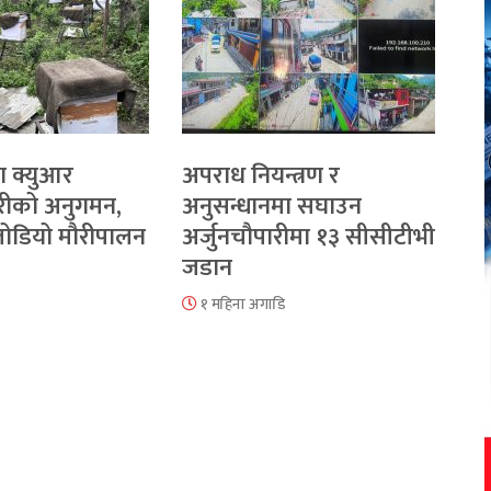
ा क्युआर
अपराध नियन्त्रण र
रीको अनुगमन,
अनुसन्धानमा सघाउन
 जोडियो मौरीपालन
अर्जुनचौपारीमा १३ सीसीटीभी
जडान
१ महिना अगाडि