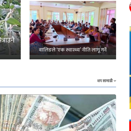
्राउनै
वालिङले ‘एक स्वास्थ्य’ नीति लागू गर्ने
थप सामाग्री