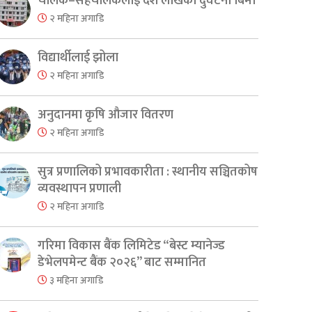
चालक–सहचालकलाई दश लाखको दुर्घटना बिमा
२ महिना अगाडि
विद्यार्थीलाई झोला
er
are
२ महिना अगाडि
अनुदानमा कृषि औजार वितरण
२ महिना अगाडि
सुत्र प्रणालिको प्रभावकारीता : स्थानीय सञ्चितकोष
व्यवस्थापन प्रणाली
२ महिना अगाडि
गरिमा विकास बैंक लिमिटेड “बेस्ट म्यानेज्ड
डेभेलपमेन्ट बैंक २०२६” बाट सम्मानित
३ महिना अगाडि