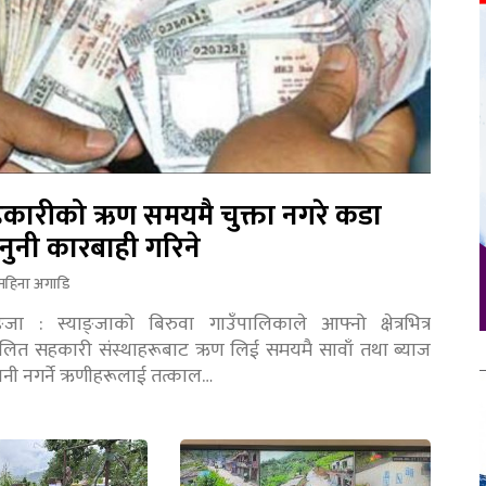
कारीको ऋण समयमै चुक्ता नगरे कडा
नुनी कारबाही गरिने
महिना अगाडि
ङ्जा : स्याङ्जाको बिरुवा गाउँपालिकाले आफ्नो क्षेत्रभित्र
चालित सहकारी संस्थाहरूबाट ऋण लिई समयमै सावाँ तथा ब्याज
तानी नगर्ने ऋणीहरूलाई तत्काल…