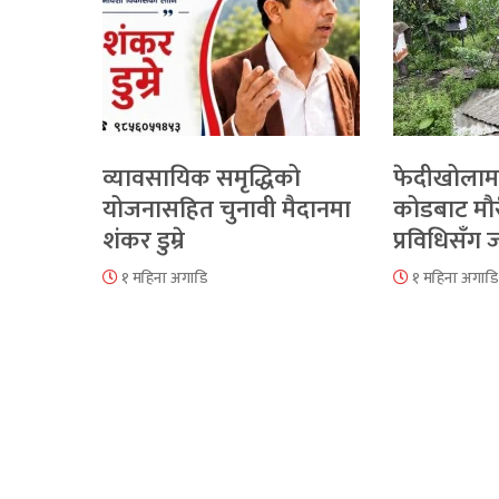
व्यावसायिक समृद्धिको
फेदीखोलाम
योजनासहित चुनावी मैदानमा
कोडबाट मौ
शंकर डुम्रे
प्रविधिसँग
१ महिना अगाडि
१ महिना अगाडि