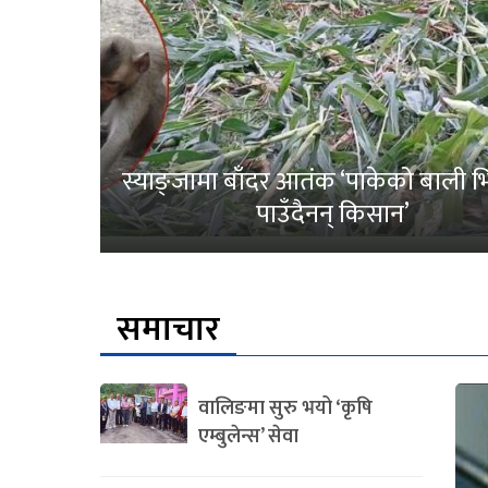
स्याङ्जामा बाँदर आतंक ‘पाकेको बाली भित
पाउँदैनन् किसान’
समाचार
वालिङमा सुरु भयो ‘कृषि
एम्बुलेन्स’ सेवा