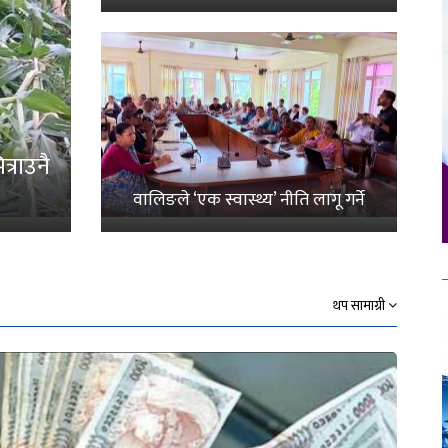
्राउनै
वालिङले ‘एक स्वास्थ्य’ नीति लागू गर्ने
थप सामाग्री