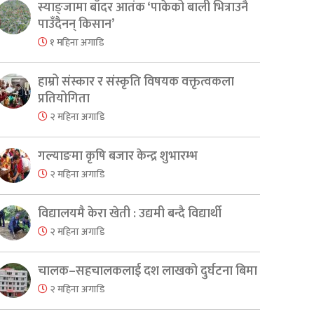
स्याङ्जामा बाँदर आतंक ‘पाकेको बाली भित्राउनै
पाउँदैनन् किसान’
१ महिना अगाडि
हाम्रो संस्कार र संस्कृति विषयक वक्तृत्वकला
प्रतियोगिता
२ महिना अगाडि
गल्याङमा कृषि बजार केन्द्र शुभारम्भ
२ महिना अगाडि
विद्यालयमै केरा खेती : उद्यमी बन्दै विद्यार्थी
२ महिना अगाडि
चालक–सहचालकलाई दश लाखको दुर्घटना बिमा
२ महिना अगाडि