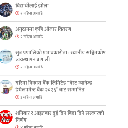
विद्यार्थीलाई झोला
२ महिना अगाडि
अनुदानमा कृषि औजार वितरण
२ महिना अगाडि
सुत्र प्रणालिको प्रभावकारीता : स्थानीय सञ्चितकोष
व्यवस्थापन प्रणाली
२ महिना अगाडि
गरिमा विकास बैंक लिमिटेड “बेस्ट म्यानेज्ड
डेभेलपमेन्ट बैंक २०२६” बाट सम्मानित
३ महिना अगाडि
शनिबार र आइतबार दुई दिन बिदा दिने सरकारको
निर्णय
४ महिना अगाडि