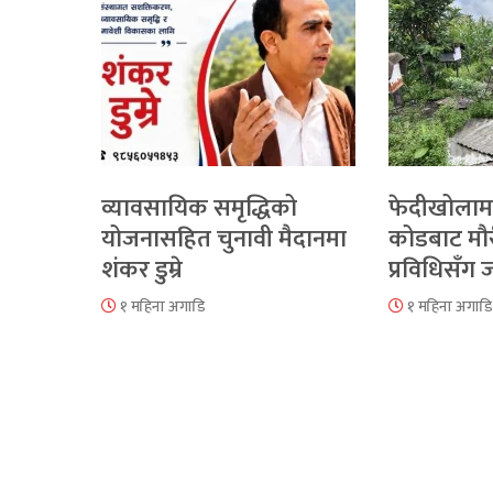
व्यावसायिक समृद्धिको
फेदीखोलाम
योजनासहित चुनावी मैदानमा
कोडबाट मौ
शंकर डुम्रे
प्रविधिसँग
१ महिना अगाडि
१ महिना अगाडि