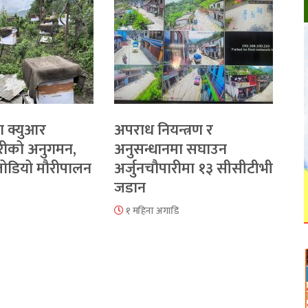
ा क्युआर
अपराध नियन्त्रण र
रीको अनुगमन,
अनुसन्धानमा सघाउन
 जोडियो मौरीपालन
अर्जुनचौपारीमा १३ सीसीटीभी
जडान
१ महिना अगाडि