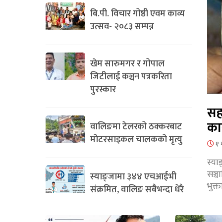
बि.पी. विचार गोष्ठी एवम काव्य
उत्सव- २०८३ सम्पन्न
खेम सारुमगर र गोपाल
जिटीलाई कञ्चन पत्रकरिता
पुरस्कार
सह
का
वालिङमा टेलरको ठक्करबाट
मोटरसाइकल चालकको मृत्यु
१ 
स्या
सञ्
स्याङ्जामा ३४४ एचआईभी
भुक्
संक्रमित, वालिङ सबैभन्दा धेरै