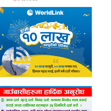
er
are