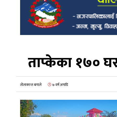
ताप्केका १७० घर
तोलाकान्त बगाले
७ वर्ष अगाडि