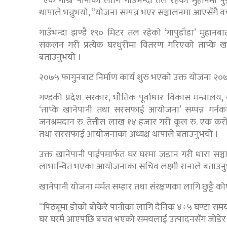
“एक गाग्री पानीका लागि गाउँभन्दा तल रहेको मुहानमा पुग
थापाले भन्नुभयो, “योजना सम्पन्न भएर सञ्चालनमा आएसँ
गाउँभन्दा झण्डै १९० मिटर तल रहेको ‘गापुडाँडा’ मुहानबाट
संकलन गरी प्रत्येक घरधुरीमा वितरण गरिएको ताप्के 
बताउनुभयो ।
२०७५ फागुनबाट निर्माण कार्य शुरु भएको उक्त योजना २०७६ 
गण्डकी प्रदेश सरकार, भौतिक पूर्वाधार विकास मन्त्रालय,
‘ताप्के खानेपानी तथा सरसफाई आयोजना’ सम्पन्न गर्
जनश्रमदान रु. तेत्तीस लाख १४ हजार गरी कूल रु. एक क
तथा सरसफाई आयोजनाका अध्यक्ष थापाले बताउनुभयो ।
उक्त खानेपानी पाईपमार्फत घर घरमा जडान गरी धारा सञ
लाभान्वित भएका आयोजनाका सचिव लक्ष्मी रानाले बताउनु
खानेपानी योजना मर्मत सम्हार तथा संरक्षणका लागि छुट्टै
“पिठ्यूमा डोको बोकेरै पानीका लागि दैनिक ४÷५ घण्टा समय
घर घरमै आएपछि बचत भएको समयलाई उत्पादनसँग जोडेर आय आ