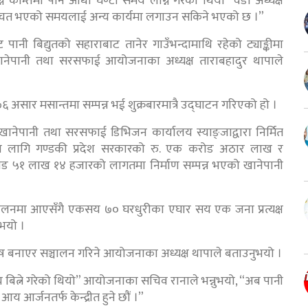
्न कम्तिमा पनि आधा घण्टा समय लाग्ने गरेको थियो” वडा अध्यक्ष
गै वचत भएको समयलाई अन्य कार्यमा लगाउन सकिने भएको छ ।”
 पानी बिद्युतको सहाराबाट तानेर गाउँभन्दामाथि रहेको ट्याङ्कीमा
खानेपानी तथा सरसफाई आयोजनाका अध्यक्ष ताराबहादुर थापाले
असार मसान्तमा सम्पन्न भई शुक्रबारमात्रै उद्घाटन गरिएको हो ।
 खानेपानी तथा सरसफाई डिभिजन कार्यालय स्याङ्जाद्वारा निर्मित
नका लागि गण्डकी प्रदेश सरकारको रु. एक करोड अठार लाख र
रोड ५१ लाख १४ हजारको लागतमा निर्माण सम्पन्न भएको खानेपानी
्चालनमा आएसँगै एकसय ७० घरधुरीका एघार सय एक जना प्रत्यक्ष
भयो ।
 कोष बनाएर सञ्चालन गरिने आयोजनाका अध्यक्ष थापाले बताउनुभयो ।
 बित्ने गरेको थियो” आयोजनाका सचिव रानाले भन्नुभयो, “अब पानी
र्जनतर्फ केन्द्रीत हुने छौं ।”