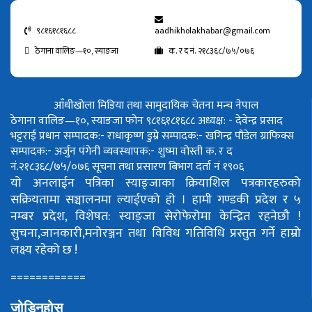
९८१६१८१६८८
aadhikholakhabar@gmail.com
ठेगाना वालिङ—१०, स्याङजा
क. र द नं. २१८३६८/७५/०७६
आँधीखोला मिडिया तथा सामुदायिक चेतना मन्च नेपाल
ठेगाना वालिङ—१०, स्याङजा फोन ९८१६१८१६८८
अध्यक्ष: - देवेन्द्र प्रसाद
भट्टराई
प्रधान सम्पादक:- राधाकृष्ण डुम्रे
सम्पादक:- खगिन्द्र पौडेल
ग्राफिक्स
सम्पादक:- अर्जुन पंगेनी
व्यवस्थापक:- शुष्मा वोस्ती
क. र द
नं.२१८३६८/७५/०७६
सूचना तथा प्रसारण बिभाग दर्ता नं १९०६
यो अनलाईन पत्रिका स्याङ्जाका क्रियाशिल पत्रकारहरुको
सक्रियतामा सञ्चालनमा ल्याईएको हो ।
हामी गण्डकी प्रदेश र ५
नम्बर प्रदेश, विशेषत: स्याङ्जा सेरोफेरोमा केन्द्रित रहनेछौ !
सुचना,जानकारी,मनोरञ्जन तथा विविध गतिविधि प्रस्तुत गर्ने हाम्रो
लक्ष्य रहेको छ !
============
जोडिनुहोस