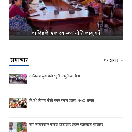
वालिङले ‘एक स्वास्थ्य’ नीति लागू गर्ने
समाचार
थप सामाग्री
वालिङमा सुरु भयो ‘कृषि एम्बुलेन्स’ सेवा
बि.पी. विचार गोष्ठी एवम काव्य उत्सव- २०८३ सम्पन्न
खेम सारुमगर र गोपाल जिटीलाई कञ्चन पत्रकरिता पुरस्कार