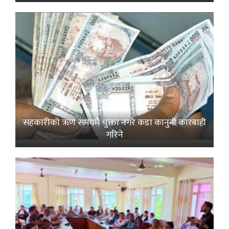
सहकारीको ऋण समयमै चुक्ता नगरे कडा कानुनी कारबाही
गरिने