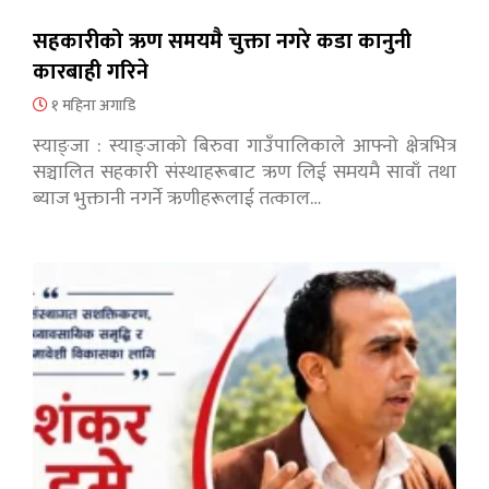
सहकारीको ऋण समयमै चुक्ता नगरे कडा कानुनी
कारबाही गरिने
१ महिना अगाडि
स्याङ्जा : स्याङ्जाको बिरुवा गाउँपालिकाले आफ्नो क्षेत्रभित्र
सञ्चालित सहकारी संस्थाहरूबाट ऋण लिई समयमै सावाँ तथा
ब्याज भुक्तानी नगर्ने ऋणीहरूलाई तत्काल…