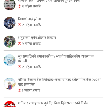
चालक–सहचालकलाई दश लाखको दुर्घटना बिमा
२ महिना अगाडि
विद्यार्थीलाई झोला
२ महिना अगाडि
अनुदानमा कृषि औजार वितरण
२ महिना अगाडि
सुत्र प्रणालिको प्रभावकारीता : स्थानीय सञ्चितकोष व्यवस्थापन
प्रणाली
२ महिना अगाडि
गरिमा विकास बैंक लिमिटेड “बेस्ट म्यानेज्ड डेभेलपमेन्ट बैंक २०२६”
बाट सम्मानित
३ महिना अगाडि
शनिबार र आइतबार दुई दिन बिदा दिने सरकारको निर्णय