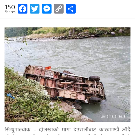
Facebook
Twitter
Messenger
Copy
Share
150
Shares
Link
सिन्धुपाल्चाेक – दोलखाको मागा देउरालीबाट काठमाण्डौ जाँदै