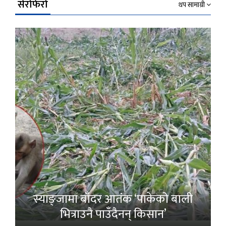
सेरोफेरो
थप सामाग्री
स्याङ्जामा बाँदर आतंक ‘पाकेको बाली
भित्राउनै पाउँदैनन् किसान’