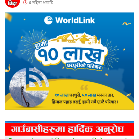
४ महिना अगाडि