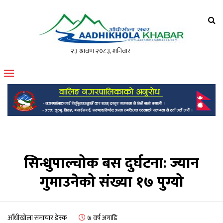
आँधीखोला खवर
मोफसलकै लोकप्रिय अनलाइन पत्रिका
सिन्धुपाल्चोक बस दुर्घटना: ज्यान
गुमाउनेको संख्या १७ पुग्यो
आँधीखोला समाचार डेस्क
७ वर्ष अगाडि