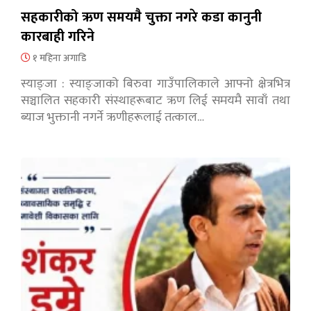
सहकारीको ऋण समयमै चुक्ता नगरे कडा कानुनी
कारबाही गरिने
१ महिना अगाडि
स्याङ्जा : स्याङ्जाको बिरुवा गाउँपालिकाले आफ्नो क्षेत्रभित्र
सञ्चालित सहकारी संस्थाहरूबाट ऋण लिई समयमै सावाँ तथा
ब्याज भुक्तानी नगर्ने ऋणीहरूलाई तत्काल…