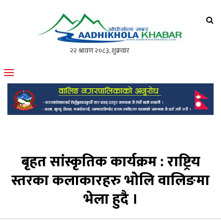
आँधीखोला खवर
मोफसलकै लोकप्रिय अनलाइन पत्रिका
बृहत सांस्कृतिक कार्यक्रम : राष्ट्रिय
स्तरका कलाकारहरु भोलि वालिङमा
भेला हुदै ।