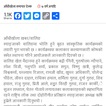
आँधीखोला समाचार डेस्क
७ वर्ष अगाडि
Facebook
Twitter
Messenger
Copy
Share
1.1K
Shares
Link
आँधीखोला खबर/वालिङ
स्याङ्जाको वालिङमा भोलि हुने बृहत सांस्कृतिक कार्यक्रमको
तयारी पुरा भएको छ । कार्यक्रममा कलाकार कल्याणकारी कोषको
समेत स्थापना गरिने आयोजकले जानकारी दिएको छ ।
वालिङ खेल मैदानमा हुने कार्यक्रममा बद्री पँगेनी, पुरुषोत्तम न्यौपाने,
रमेश विजी, पशुपति शर्मा, प्रकाश सपुत, विष्णु खत्री, कुलेन्द्र
विश्वकर्मा, घनश्याम रिजाल, रामजी खाँड, खुमन अधिकारी, चोलेन्द्र
पौडेल, जीवन दाहल, राधिका हमाल, शर्मिला गुरुङ, दुर्गा गुरुङ, शिव
हमाल, राजु गुरुङ, प्रिती आले, शङ्कर विरही गुरुङ, राजन कार्की,े
सुजन लम्साल, चेतन गोतामे लगायतका कलाकारहरुको सहभागिता
रहने राष्ट्रिय लोक तथा दोहोरीगीत प्रतिष्ठान स्याङ्जाका अध्यक्ष ऋषि
डुम्रेले जानकारी दिनुभयो ।