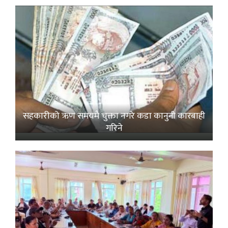
सहकारीको ऋण समयमै चुक्ता नगरे कडा कानुनी कारबाही
गरिने