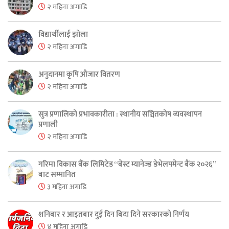
२ महिना अगाडि
विद्यार्थीलाई झोला
२ महिना अगाडि
अनुदानमा कृषि औजार वितरण
२ महिना अगाडि
सुत्र प्रणालिको प्रभावकारीता : स्थानीय सञ्चितकोष व्यवस्थापन
प्रणाली
२ महिना अगाडि
गरिमा विकास बैंक लिमिटेड “बेस्ट म्यानेज्ड डेभेलपमेन्ट बैंक २०२६”
बाट सम्मानित
३ महिना अगाडि
शनिबार र आइतबार दुई दिन बिदा दिने सरकारको निर्णय
४ महिना अगाडि