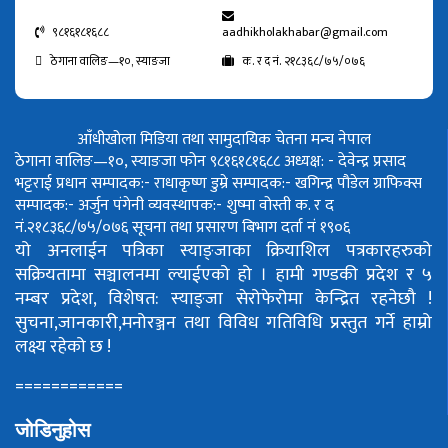
९८१६१८१६८८
aadhikholakhabar@gmail.com
ठेगाना वालिङ—१०, स्याङजा
क. र द नं. २१८३६८/७५/०७६
आँधीखोला मिडिया तथा सामुदायिक चेतना मन्च नेपाल
ठेगाना वालिङ—१०, स्याङजा फोन ९८१६१८१६८८
अध्यक्ष: - देवेन्द्र प्रसाद
भट्टराई
प्रधान सम्पादक:- राधाकृष्ण डुम्रे
सम्पादक:- खगिन्द्र पौडेल
ग्राफिक्स
सम्पादक:- अर्जुन पंगेनी
व्यवस्थापक:- शुष्मा वोस्ती
क. र द
नं.२१८३६८/७५/०७६
सूचना तथा प्रसारण बिभाग दर्ता नं १९०६
यो अनलाईन पत्रिका स्याङ्जाका क्रियाशिल पत्रकारहरुको
सक्रियतामा सञ्चालनमा ल्याईएको हो ।
हामी गण्डकी प्रदेश र ५
नम्बर प्रदेश, विशेषत: स्याङ्जा सेरोफेरोमा केन्द्रित रहनेछौ !
सुचना,जानकारी,मनोरञ्जन तथा विविध गतिविधि प्रस्तुत गर्ने हाम्रो
लक्ष्य रहेको छ !
============
जोडिनुहोस