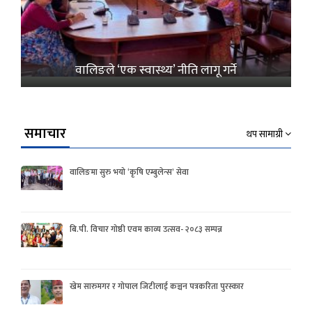
वालिङले ‘एक स्वास्थ्य’ नीति लागू गर्ने
समाचार
थप सामाग्री
वालिङमा सुरु भयो ‘कृषि एम्बुलेन्स’ सेवा
बि.पी. विचार गोष्ठी एवम काव्य उत्सव- २०८३ सम्पन्न
खेम सारुमगर र गोपाल जिटीलाई कञ्चन पत्रकरिता पुरस्कार