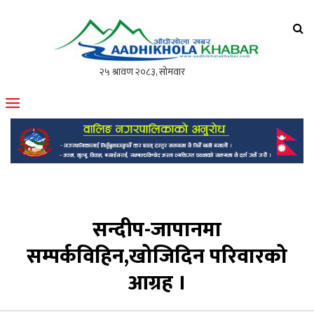
आँधीखोला खवर
मोफसलकै लोकप्रिय अनलाइन पत्रिका
सन्दीप-जापानमा
सम्पर्कविहिन,खोजिदिन परिवारको
आग्रह ।