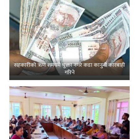
सहकारीको ऋण समयमै चुक्ता नगरे कडा कानुनी कारबाही
गरिने