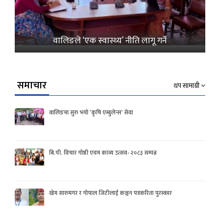
वालिङले ‘एक स्वास्थ्य’ नीति लागू गर्ने
समाचार
थप सामाग्री
वालिङमा सुरु भयो ‘कृषि एम्बुलेन्स’ सेवा
बि.पी. विचार गोष्ठी एवम काव्य उत्सव- २०८३ सम्पन्न
खेम सारुमगर र गोपाल जिटीलाई कञ्चन पत्रकरिता पुरस्कार