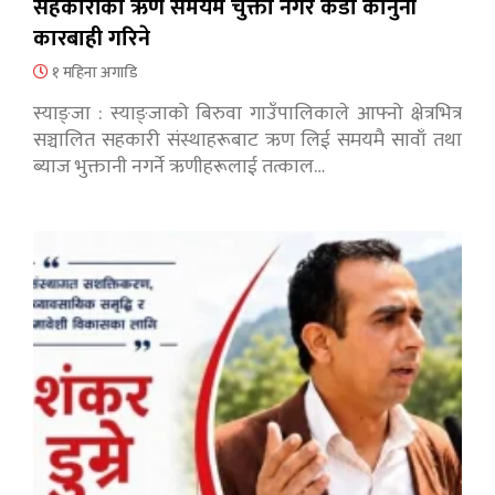
सहकारीको ऋण समयमै चुक्ता नगरे कडा कानुनी
कारबाही गरिने
१ महिना अगाडि
स्याङ्जा : स्याङ्जाको बिरुवा गाउँपालिकाले आफ्नो क्षेत्रभित्र
सञ्चालित सहकारी संस्थाहरूबाट ऋण लिई समयमै सावाँ तथा
ब्याज भुक्तानी नगर्ने ऋणीहरूलाई तत्काल…