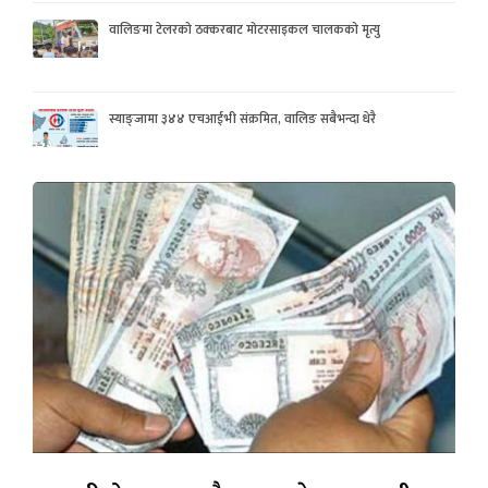
वालिङमा टेलरको ठक्करबाट मोटरसाइकल चालकको मृत्यु
स्याङ्जामा ३४४ एचआईभी संक्रमित, वालिङ सबैभन्दा धेरै