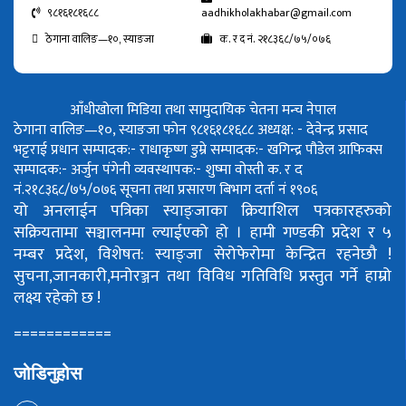
९८१६१८१६८८
aadhikholakhabar@gmail.com
ठेगाना वालिङ—१०, स्याङजा
क. र द नं. २१८३६८/७५/०७६
आँधीखोला मिडिया तथा सामुदायिक चेतना मन्च नेपाल
ठेगाना वालिङ—१०, स्याङजा फोन ९८१६१८१६८८
अध्यक्ष: - देवेन्द्र प्रसाद
भट्टराई
प्रधान सम्पादक:- राधाकृष्ण डुम्रे
सम्पादक:- खगिन्द्र पौडेल
ग्राफिक्स
सम्पादक:- अर्जुन पंगेनी
व्यवस्थापक:- शुष्मा वोस्ती
क. र द
नं.२१८३६८/७५/०७६
सूचना तथा प्रसारण बिभाग दर्ता नं १९०६
यो अनलाईन पत्रिका स्याङ्जाका क्रियाशिल पत्रकारहरुको
सक्रियतामा सञ्चालनमा ल्याईएको हो ।
हामी गण्डकी प्रदेश र ५
नम्बर प्रदेश, विशेषत: स्याङ्जा सेरोफेरोमा केन्द्रित रहनेछौ !
सुचना,जानकारी,मनोरञ्जन तथा विविध गतिविधि प्रस्तुत गर्ने हाम्रो
लक्ष्य रहेको छ !
============
जोडिनुहोस