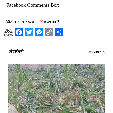
Facebook Comments Box
आँधीखोला समाचार डेस्क
७ वर्ष अगाडि
Facebook
Twitter
Messenger
Copy
Share
262
Shares
Link
सेरोफेरो
थप सामाग्री