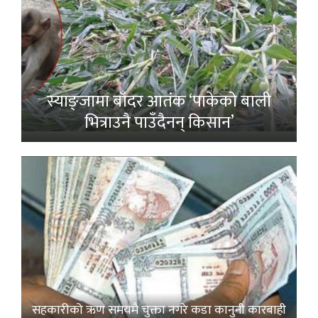
स्याङ्जामा बाँदर आतंक ‘पाकेको बाली
भित्राउनै पाउँदैनन् किसान’
सहकारीको ऋण समयमै चुक्ता नगरे कडा कानुनी कारबाही