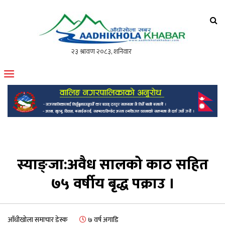
आँधीखोला खवर
मोफसलकै लोकप्रिय अनलाइन पत्रिका
स्याङ्जा:अवैध सालको काठ सहित
७५ वर्षीय बृद्ध पक्राउ ।
आँधीखोला समाचार डेस्क
७ वर्ष अगाडि