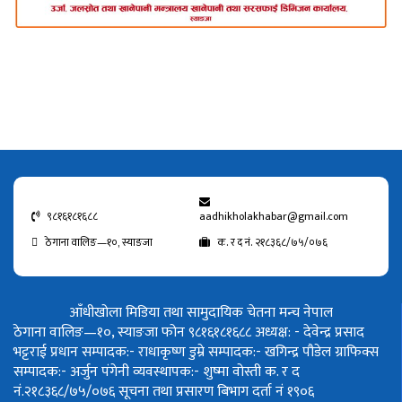
९८१६१८१६८८
aadhikholakhabar@gmail.com
ठेगाना वालिङ—१०, स्याङजा
क. र द नं. २१८३६८/७५/०७६
आँधीखोला मिडिया तथा सामुदायिक चेतना मन्च नेपाल
ठेगाना वालिङ—१०, स्याङजा फोन ९८१६१८१६८८
अध्यक्ष: - देवेन्द्र प्रसाद
भट्टराई
प्रधान सम्पादक:- राधाकृष्ण डुम्रे
सम्पादक:- खगिन्द्र पौडेल
ग्राफिक्स
सम्पादक:- अर्जुन पंगेनी
व्यवस्थापक:- शुष्मा वोस्ती
क. र द
नं.२१८३६८/७५/०७६
सूचना तथा प्रसारण बिभाग दर्ता नं १९०६