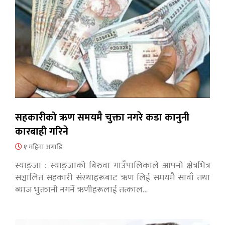
सहकारीको ऋण समयमै चुक्ता नगरे कडा कानुनी
कारबाही गरिने
१ महिना अगाडि
स्याङ्जा : स्याङ्जाको बिरुवा गाउँपालिकाले आफ्नो क्षेत्रभित्र
सञ्चालित सहकारी संस्थाहरूबाट ऋण लिई समयमै सावाँ तथा
ब्याज भुक्तानी नगर्ने ऋणीहरूलाई तत्काल…