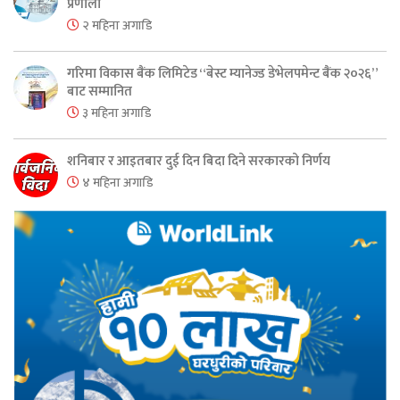
प्रणाली
२ महिना अगाडि
गरिमा विकास बैंक लिमिटेड “बेस्ट म्यानेज्ड डेभेलपमेन्ट बैंक २०२६”
बाट सम्मानित
३ महिना अगाडि
शनिबार र आइतबार दुई दिन बिदा दिने सरकारको निर्णय
४ महिना अगाडि