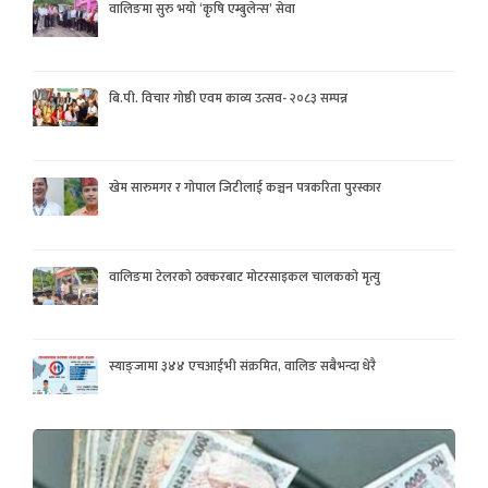
वालिङमा सुरु भयो ‘कृषि एम्बुलेन्स’ सेवा
बि.पी. विचार गोष्ठी एवम काव्य उत्सव- २०८३ सम्पन्न
खेम सारुमगर र गोपाल जिटीलाई कञ्चन पत्रकरिता पुरस्कार
वालिङमा टेलरको ठक्करबाट मोटरसाइकल चालकको मृत्यु
स्याङ्जामा ३४४ एचआईभी संक्रमित, वालिङ सबैभन्दा धेरै