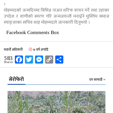
।
मोहम्मदको जन्मदिनमा विभिन्न नाअत शरिफ वाचन गर्ने तथा उहाका
उपदेश र वाणीको स्मरण गरि जन्मजयन्ती मनाईने मुस्लिम समाज
स्याङ्जाका सचिव शाह मोहम्मदले जानकारी दिनुभयो ।
Facebook Comments Box
भवानी अधिकारी
७ वर्ष अगाडि
Facebook
Twitter
Messenger
Copy
Share
583
Shares
Link
सेरोफेरो
थप सामाग्री