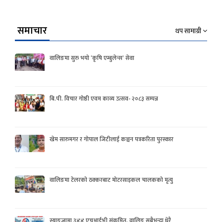
समाचार
थप सामाग्री
वालिङमा सुरु भयो ‘कृषि एम्बुलेन्स’ सेवा
बि.पी. विचार गोष्ठी एवम काव्य उत्सव- २०८३ सम्पन्न
खेम सारुमगर र गोपाल जिटीलाई कञ्चन पत्रकरिता पुरस्कार
वालिङमा टेलरको ठक्करबाट मोटरसाइकल चालकको मृत्यु
स्याङ्जामा ३४४ एचआईभी संक्रमित, वालिङ सबैभन्दा धेरै