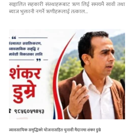
सञ्चालित सहकारी संस्थाहरूबाट ऋण लिई समयमै सावाँ तथा
ब्याज भुक्तानी नगर्ने ऋणीहरूलाई तत्काल…
व्यावसायिक समृद्धिको योजनासहित चुनावी मैदानमा शंकर डुम्रे