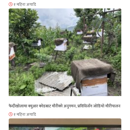
१ महिना अगाडि
फेदीखोलामा क्युआर कोडबाट मौरीको अनुगमन, प्रविधिसँग जोडियो मौरीपालन
१ महिना अगाडि