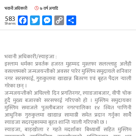
भवानी अधिकारी
७ वर्ष अगाडि
Facebook
Twitter
Messenger
Copy
Share
583
Shares
Link
भवानी अधिकारी/स्याङ्जा :
इस्लाम धर्मका प्रवर्तक हजरत मुहम्मद मुस्तफा सलल्लाहु अलैही
वसल्लमको जन्मजयन्तीको अवसर पारेर मुस्लिम समुदायले शनिवार
नगर सरसफाई, गुरुकुलमा खाद्यान्न बितरण एवं बृहत पैदल र्‍याली
गरेका छन् ।
जन्मजयन्तीको अघिल्लो दिन प्रगतिनगर, स्याङजाबजार, वीपी चोक
हुदै मुख्य बजारको सरसफाई गरिएको हो । मुस्लिम समुदायका
मुस्लिम समाजले पुतलीबजार नगरपालिका १४ स्थित पाणिनी
आधुनिक गुरुकुलमा खाद्यान्न सामाग्री समेत प्रदान गर्नुका साथैैे
स्याङजा सदरमुकाममा बृहत शान्ति र्‍याली गरिएको छ ।
स्याङजा, बाड़खोला र गहते मदर्शाका बिध्यार्थी सहित मुस्लिम