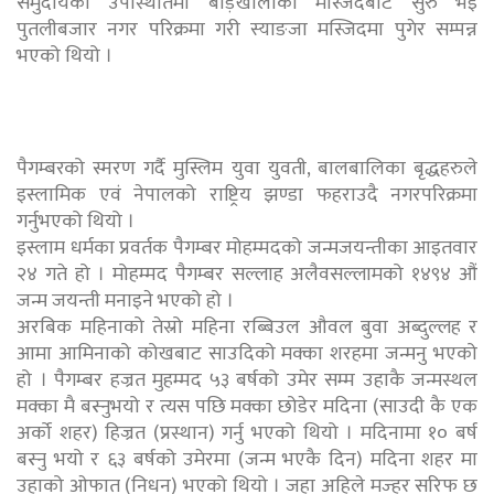
समुदायको उपस्थितिमा बाड़खोलाको मस्जिदबाट सुरु भइ
पुतलीबजार नगर परिक्रमा गरी स्याङजा मस्जिदमा पुगेर सम्पन्न
भएको थियो ।
पैगम्बरको स्मरण गर्दै मुस्लिम युवा युवती, बालबालिका बृद्धहरुले
इस्लामिक एवं नेपालको राष्ट्रिय झण्डा फहराउदै नगरपरिक्रमा
गर्नुभएको थियो ।
इस्लाम धर्मका प्रवर्तक पैगम्बर मोहम्मदको जन्मजयन्तीका आइतवार
२४ गते हो । मोहम्मद पैगम्बर सल्लाह अलैवसल्लामको १४९४ औं
जन्म जयन्ती मनाइने भएको हो ।
अरबिक महिनाको तेस्रो महिना रब्बिउल औवल बुवा अब्दुल्लह र
आमा आमिनाको कोखबाट साउदिको मक्का शरहमा जन्मनु भएको
हो । पैगम्बर हज्रत मुहम्मद ५३ बर्षको उमेर सम्म उहाकै जन्मस्थल
मक्का मै बस्नुभयो र त्यस पछि मक्का छोडेर मदिना (साउदी कै एक
अर्को शहर) हिज्रत (प्रस्थान) गर्नु भएको थियो । मदिनामा १० बर्ष
बस्नु भयो र ६३ बर्षको उमेरमा (जन्म भएकै दिन) मदिना शहर मा
उहाको ओफात (निधन) भएको थियो । जहा अहिले मज्हर सरिफ छ