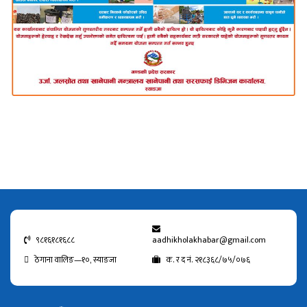
९८१६१८१६८८
aadhikholakhabar@gmail.com
ठेगाना वालिङ—१०, स्याङजा
क. र द नं. २१८३६८/७५/०७६