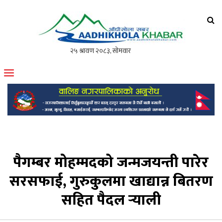
आँधीखोला खवर
मोफसलकै लोकप्रिय अनलाइन पत्रिका
पैगम्बर मोहम्मदको जन्मजयन्ती पारेर
सरसफाई, गुरुकुलमा खाद्यान्न बितरण
सहित पैदल र्‍याली