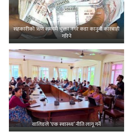
सहकारीको ऋण समयमै चुक्ता नगरे कडा कानुनी कारबाही
गरिने
वालिङले ‘एक स्वास्थ्य’ नीति लागू गर्ने