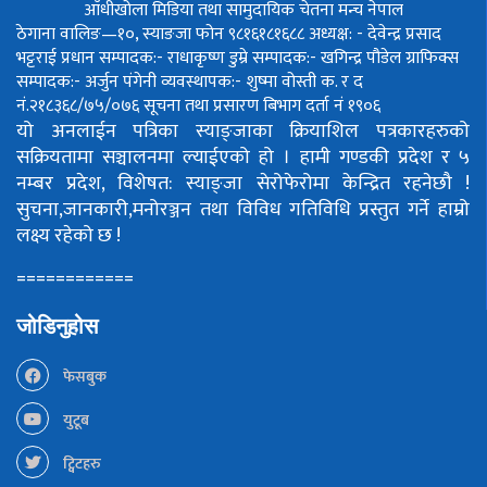
आँधीखोला मिडिया तथा सामुदायिक चेतना मन्च नेपाल
ठेगाना वालिङ—१०, स्याङजा फोन ९८१६१८१६८८
अध्यक्ष: - देवेन्द्र प्रसाद
भट्टराई
प्रधान सम्पादक:- राधाकृष्ण डुम्रे
सम्पादक:- खगिन्द्र पौडेल
ग्राफिक्स
सम्पादक:- अर्जुन पंगेनी
व्यवस्थापक:- शुष्मा वोस्ती
क. र द
नं.२१८३६८/७५/०७६
सूचना तथा प्रसारण बिभाग दर्ता नं १९०६
यो अनलाईन पत्रिका स्याङ्जाका क्रियाशिल पत्रकारहरुको
सक्रियतामा सञ्चालनमा ल्याईएको हो ।
हामी गण्डकी प्रदेश र ५
नम्बर प्रदेश, विशेषत: स्याङ्जा सेरोफेरोमा केन्द्रित रहनेछौ !
सुचना,जानकारी,मनोरञ्जन तथा विविध गतिविधि प्रस्तुत गर्ने हाम्रो
लक्ष्य रहेको छ !
============
जोडिनुहोस
फेसबुक
युटूब
ट्विटहरु