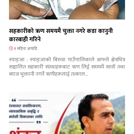
सहकारीको ऋण समयमै चुक्ता नगरे कडा कानुनी
कारबाही गरिने
१ महिना अगाडि
स्याङ्जा : स्याङ्जाको बिरुवा गाउँपालिकाले आफ्नो क्षेत्रभित्र
सञ्चालित सहकारी संस्थाहरूबाट ऋण लिई समयमै सावाँ तथा
ब्याज भुक्तानी नगर्ने ऋणीहरूलाई तत्काल…