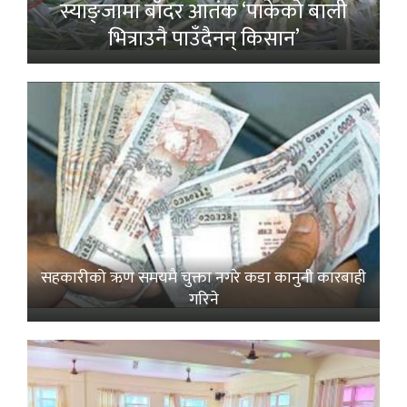
स्याङ्जामा बाँदर आतंक ‘पाकेको बाली
भित्राउनै पाउँदैनन् किसान’
सहकारीको ऋण समयमै चुक्ता नगरे कडा कानुनी कारबाही
गरिने