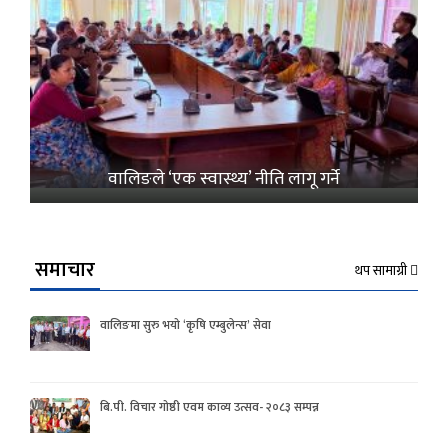
वालिङले ‘एक स्वास्थ्य’ नीति लागू गर्ने
समाचार
थप सामाग्री
वालिङमा सुरु भयो ‘कृषि एम्बुलेन्स’ सेवा
बि.पी. विचार गोष्ठी एवम काव्य उत्सव- २०८३ सम्पन्न