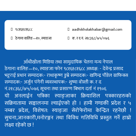
९८१६१८१६८८
aadhikholakhabar@gmail.com
ठेगाना वालिङ—१०, स्याङजा
क. र द नं. २१८३६८/७५/०७६
आँधीखोला मिडिया तथा सामुदायिक चेतना मन्च नेपाल
ठेगाना वालिङ—१०, स्याङजा फोन ९८१६१८१६८८
अध्यक्ष: - देवेन्द्र प्रसाद
भट्टराई
प्रधान सम्पादक:- राधाकृष्ण डुम्रे
सम्पादक:- खगिन्द्र पौडेल
ग्राफिक्स
सम्पादक:- अर्जुन पंगेनी
व्यवस्थापक:- शुष्मा वोस्ती
क. र द
नं.२१८३६८/७५/०७६
सूचना तथा प्रसारण बिभाग दर्ता नं १९०६
यो अनलाईन पत्रिका स्याङ्जाका क्रियाशिल पत्रकारहरुको
सक्रियतामा सञ्चालनमा ल्याईएको हो ।
हामी गण्डकी प्रदेश र ५
नम्बर प्रदेश, विशेषत: स्याङ्जा सेरोफेरोमा केन्द्रित रहनेछौ !
सुचना,जानकारी,मनोरञ्जन तथा विविध गतिविधि प्रस्तुत गर्ने हाम्रो
लक्ष्य रहेको छ !