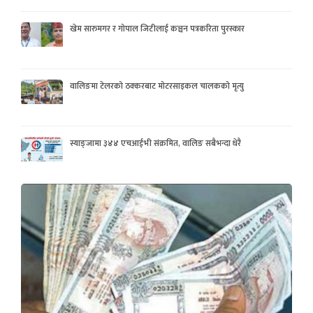
खेम सारुमगर र गोपाल जिटीलाई कञ्चन पत्रकरिता पुरस्कार
वालिङमा टेलरको ठक्करबाट मोटरसाइकल चालकको मृत्यु
स्याङ्जामा ३४४ एचआईभी संक्रमित, वालिङ सबैभन्दा धेरै