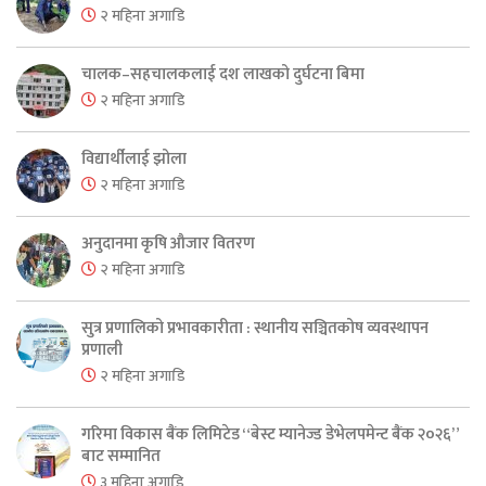
२ महिना अगाडि
चालक–सहचालकलाई दश लाखको दुर्घटना बिमा
२ महिना अगाडि
विद्यार्थीलाई झोला
२ महिना अगाडि
अनुदानमा कृषि औजार वितरण
२ महिना अगाडि
सुत्र प्रणालिको प्रभावकारीता : स्थानीय सञ्चितकोष व्यवस्थापन
प्रणाली
२ महिना अगाडि
गरिमा विकास बैंक लिमिटेड “बेस्ट म्यानेज्ड डेभेलपमेन्ट बैंक २०२६”
बाट सम्मानित
३ महिना अगाडि