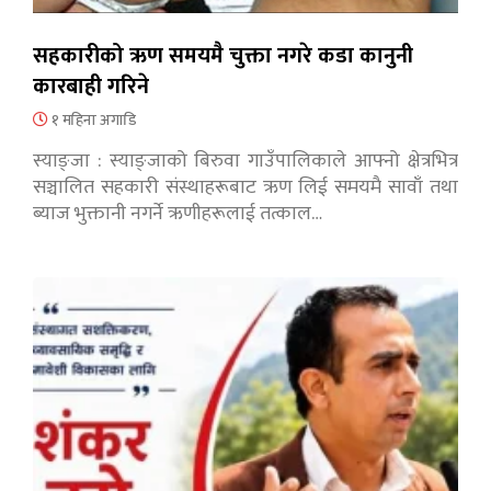
सहकारीको ऋण समयमै चुक्ता नगरे कडा कानुनी
कारबाही गरिने
१ महिना अगाडि
स्याङ्जा : स्याङ्जाको बिरुवा गाउँपालिकाले आफ्नो क्षेत्रभित्र
सञ्चालित सहकारी संस्थाहरूबाट ऋण लिई समयमै सावाँ तथा
ब्याज भुक्तानी नगर्ने ऋणीहरूलाई तत्काल…