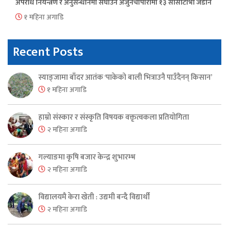
अपराध नियन्त्रण र अनुसन्धानमा सघाउन अर्जुनचौपारीमा १३ सीसीटीभी जडान
१ महिना अगाडि
Recent Posts
स्याङ्जामा बाँदर आतंक ‘पाकेको बाली भित्राउनै पाउँदैनन् किसान’
१ महिना अगाडि
हाम्रो संस्कार र संस्कृति विषयक वक्तृत्वकला प्रतियोगिता
२ महिना अगाडि
गल्याङमा कृषि बजार केन्द्र शुभारम्भ
२ महिना अगाडि
विद्यालयमै केरा खेती : उद्यमी बन्दै विद्यार्थी
२ महिना अगाडि