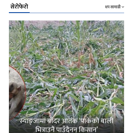
सेरोफेरो
थप सामाग्री
स्याङ्जामा बाँदर आतंक ‘पाकेको बाली
भित्राउनै पाउँदैनन् किसान’