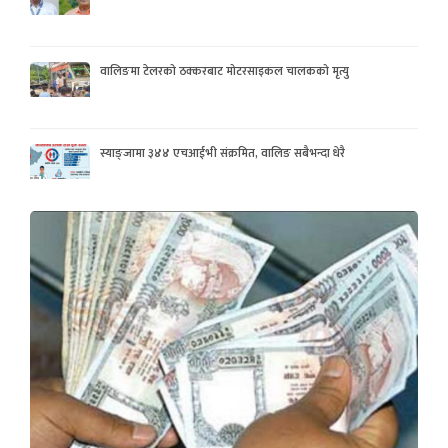
वालिङमा टेलरको ठक्करबाट मोटरसाइकल चालकको मृत्यु
स्याङ्जामा ३४४ एचआईभी संक्रमित, वालिङ सबैभन्दा धेरै