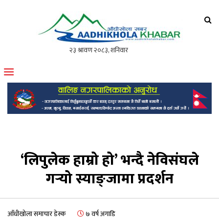
आँधीखोला खवर
मोफसलकै लोकप्रिय अनलाइन पत्रिका
‘लिपुलेक हाम्रो हो’ भन्दै नेविसंघले
गर्‍यो स्याङ्‍जामा प्रदर्शन
आँधीखोला समाचार डेस्क
७ वर्ष अगाडि