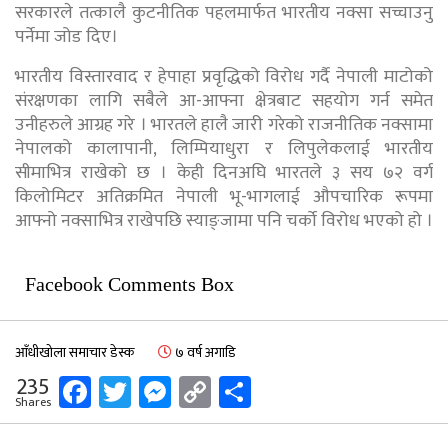
सरकारले तत्कालै कुटनीतिक पहलमार्फत भारतीय नक्सा सच्चाउनु
पर्नेमा जोड दिए।
भारतीय विस्तारवाद र हेपाहा प्रवृद्धिको विरोध गर्दै नेपाली माटोको
संरक्षणका लागि सबैले आ-आफ्ना क्षेत्रबाट सहयोग गर्न समेत
उनीहरुले आग्रह गरे । भारतले हालै जारी गरेको राजनीतिक नक्सामा
नेपालको कालापानी, लिम्पियाधुरा र लिपुलेकलाई भारतीय
सीमाभित्र राखेको छ । केही दिनअघि भारतले ३ सय ७२ वर्ग
किलोमिटर अतिक्रमित नेपाली भू-भागलाई औपचारिक रूपमा
आफ्नो नक्साभित्र राखेपछि स्याङ्जामा पनि चर्को विरोध भएको हो ।
Facebook Comments Box
आँधीखोला समाचार डेस्क
७ वर्ष अगाडि
Facebook
Twitter
Messenger
Copy
Share
235
Shares
Link