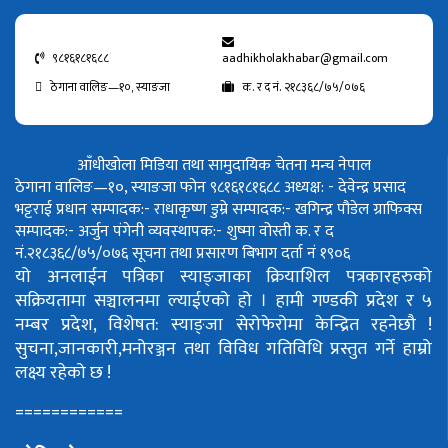
९८१६१८१६८८
aadhikholakhabar@gmail.com
ठेगाना वालिङ—१०, स्याङजा
क. र द नं. २१८३६८/७५/०७६
आँधीखोला मिडिया तथा सामुदायिक चेतना मन्च नेपाल
ठेगाना वालिङ—१०, स्याङजा फोन ९८१६१८१६८८
अध्यक्ष: - देवेन्द्र प्रसाद
भट्टराई
प्रधान सम्पादक:- राधाकृष्ण डुम्रे
सम्पादक:- खगिन्द्र पौडेल
ग्राफिक्स
सम्पादक:- अर्जुन पंगेनी
व्यवस्थापक:- शुष्मा वोस्ती
क. र द
नं.२१८३६८/७५/०७६
सूचना तथा प्रसारण बिभाग दर्ता नं १९०६
यो अनलाईन पत्रिका स्याङ्जाका क्रियाशिल पत्रकारहरुको
सक्रियतामा सञ्चालनमा ल्याईएको हो ।
हामी गण्डकी प्रदेश र ५
नम्बर प्रदेश, विशेषत: स्याङ्जा सेरोफेरोमा केन्द्रित रहनेछौ !
सुचना,जानकारी,मनोरञ्जन तथा विविध गतिविधि प्रस्तुत गर्ने हाम्रो
लक्ष्य रहेको छ !
============