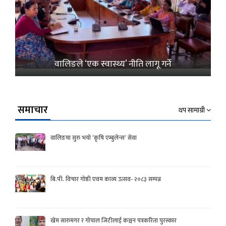
वालिङले ‘एक स्वास्थ्य’ नीति लागू गर्ने
समाचार
थप सामाग्री
वालिङमा सुरु भयो ‘कृषि एम्बुलेन्स’ सेवा
बि.पी. विचार गोष्ठी एवम काव्य उत्सव- २०८३ सम्पन्न
खेम सारुमगर र गोपाल जिटीलाई कञ्चन पत्रकरिता पुरस्कार