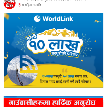
४ महिना अगाडि