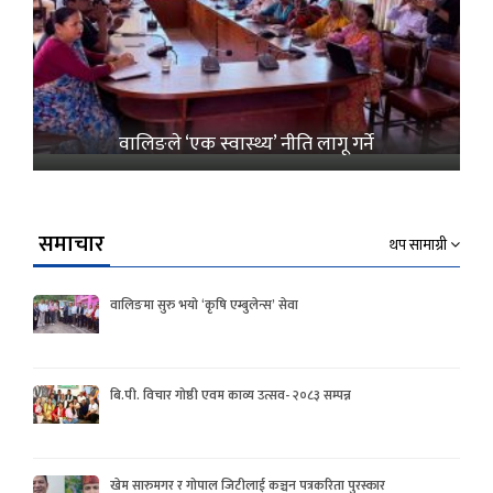
वालिङले ‘एक स्वास्थ्य’ नीति लागू गर्ने
समाचार
थप सामाग्री
वालिङमा सुरु भयो ‘कृषि एम्बुलेन्स’ सेवा
बि.पी. विचार गोष्ठी एवम काव्य उत्सव- २०८३ सम्पन्न
खेम सारुमगर र गोपाल जिटीलाई कञ्चन पत्रकरिता पुरस्कार