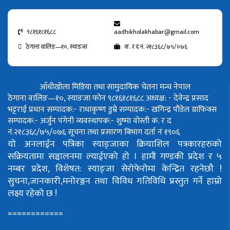
९८१६१८१६८८
aadhikholakhabar@gmail.com
ठेगाना वालिङ—१०, स्याङजा
क. र द नं. २१८३६८/७५/०७६
आँधीखोला मिडिया तथा सामुदायिक चेतना मन्च नेपाल
ठेगाना वालिङ—१०, स्याङजा फोन ९८१६१८१६८८
अध्यक्ष: - देवेन्द्र प्रसाद
भट्टराई
प्रधान सम्पादक:- राधाकृष्ण डुम्रे
सम्पादक:- खगिन्द्र पौडेल
ग्राफिक्स
सम्पादक:- अर्जुन पंगेनी
व्यवस्थापक:- शुष्मा वोस्ती
क. र द
नं.२१८३६८/७५/०७६
सूचना तथा प्रसारण बिभाग दर्ता नं १९०६
यो अनलाईन पत्रिका स्याङ्जाका क्रियाशिल पत्रकारहरुको
सक्रियतामा सञ्चालनमा ल्याईएको हो ।
हामी गण्डकी प्रदेश र ५
नम्बर प्रदेश, विशेषत: स्याङ्जा सेरोफेरोमा केन्द्रित रहनेछौ !
सुचना,जानकारी,मनोरञ्जन तथा विविध गतिविधि प्रस्तुत गर्ने हाम्रो
लक्ष्य रहेको छ !
============