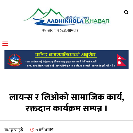
आँधीखोला खवर
मोफसलकै लोकप्रिय अनलाइन पत्रिका
लायन्स र लिओको सामाजिक कार्य,
रक्तदान कार्यक्रम सम्पन्न ।
राधाकृष्ण डुम्रे
७ वर्ष अगाडि