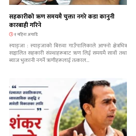
सहकारीको ऋण समयमै चुक्ता नगरे कडा कानुनी
कारबाही गरिने
१ महिना अगाडि
स्याङ्जा : स्याङ्जाको बिरुवा गाउँपालिकाले आफ्नो क्षेत्रभित्र
सञ्चालित सहकारी संस्थाहरूबाट ऋण लिई समयमै सावाँ तथा
ब्याज भुक्तानी नगर्ने ऋणीहरूलाई तत्काल…