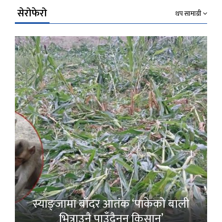
सेरोफेरो
थप सामाग्री
स्याङ्जामा बाँदर आतंक ‘पाकेको बाली
भित्राउनै पाउँदैनन् किसान’