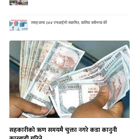
स्याङ्जामा ३४४ एचआईभी संक्रमित, वालिङ सबैभन्दा धेरै
सहकारीको ऋण समयमै चुक्ता नगरे कडा कानुनी
कारबाही गरिने