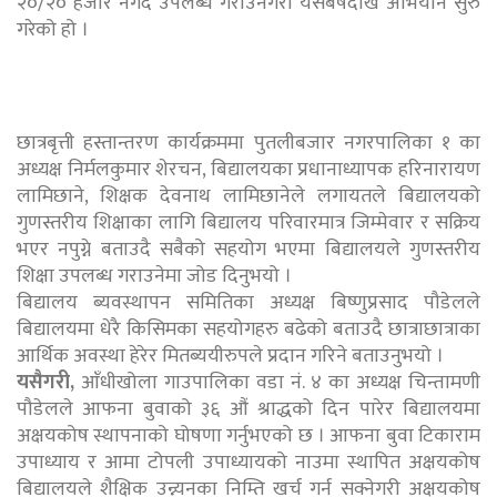
२०/२० हजार नगद उपलब्ध गराउनेगरी यसबर्षदेखि अभियान सुरु
गरेको हो ।
छात्रबृत्ती हस्तान्तरण कार्यक्रममा पुतलीबजार नगरपालिका १ का
अध्यक्ष निर्मलकुमार शेरचन, बिद्यालयका प्रधानाध्यापक हरिनारायण
लामिछाने, शिक्षक देवनाथ लामिछानेले लगायतले बिद्यालयको
गुणस्तरीय शिक्षाका लागि बिद्यालय परिवारमात्र जिम्मेवार र सक्रिय
भएर नपुग्ने बताउदै सबैको सहयोग भएमा बिद्यालयले गुणस्तरीय
शिक्षा उपलब्ध गराउनेमा जोड दिनुभयो ।
बिद्यालय ब्यवस्थापन समितिका अध्यक्ष बिष्णुप्रसाद पौडेलले
बिद्यालयमा धेरै किसिमका सहयोगहरु बढेको बताउदै छात्राछात्राका
आर्थिक अवस्था हेरेर मितब्ययीरुपले प्रदान गरिने बताउनुभयो ।
यसैगरी,
आँधीखोला गाउपालिका वडा नं. ४ का अध्यक्ष चिन्तामणी
पौडेलले आफना बुवाको ३६ औं श्राद्धको दिन पारेर बिद्यालयमा
अक्षयकोष स्थापनाको घोषणा गर्नुभएको छ । आफना बुवा टिकाराम
उपाध्याय र आमा टोपली उपाध्यायको नाउमा स्थापित अक्षयकोष
बिद्यालयले शैक्षिक उन्न्यनका निम्ति खर्च गर्न सक्नेगरी अक्षयकोष