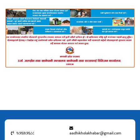
९८१६१८१६८८
aadhikholakhabar@gmail.com