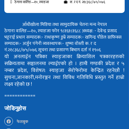
ठेगाना वालिङ—१०, स्याङजा
क. र द नं. २१८३६८/७५/०७६
आँधीखोला मिडिया तथा सामुदायिक चेतना मन्च नेपाल
ठेगाना वालिङ—१०, स्याङजा फोन ९८१६१८१६८८
अध्यक्ष: - देवेन्द्र प्रसाद
भट्टराई
प्रधान सम्पादक:- राधाकृष्ण डुम्रे
सम्पादक:- खगिन्द्र पौडेल
ग्राफिक्स
सम्पादक:- अर्जुन पंगेनी
व्यवस्थापक:- शुष्मा वोस्ती
क. र द
नं.२१८३६८/७५/०७६
सूचना तथा प्रसारण बिभाग दर्ता नं १९०६
यो अनलाईन पत्रिका स्याङ्जाका क्रियाशिल पत्रकारहरुको
सक्रियतामा सञ्चालनमा ल्याईएको हो ।
हामी गण्डकी प्रदेश र ५
नम्बर प्रदेश, विशेषत: स्याङ्जा सेरोफेरोमा केन्द्रित रहनेछौ !
सुचना,जानकारी,मनोरञ्जन तथा विविध गतिविधि प्रस्तुत गर्ने हाम्रो
लक्ष्य रहेको छ !
============
जोडिनुहोस
फेसबुक