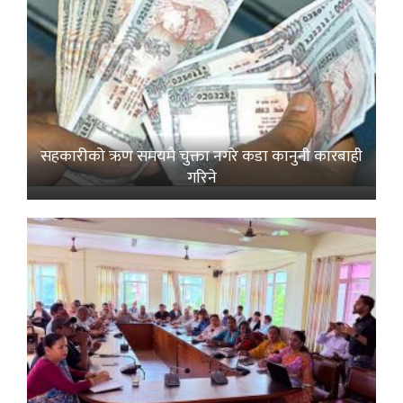
सहकारीको ऋण समयमै चुक्ता नगरे कडा कानुनी कारबाही
गरिने