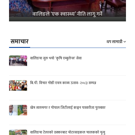
वालिङले ‘एक स्वास्थ्य’ नीति लागू गर्ने
समाचार
थप सामाग्री
वालिङमा सुरु भयो ‘कृषि एम्बुलेन्स’ सेवा
बि.पी. विचार गोष्ठी एवम काव्य उत्सव- २०८३ सम्पन्न
खेम सारुमगर र गोपाल जिटीलाई कञ्चन पत्रकरिता पुरस्कार
वालिङमा टेलरको ठक्करबाट मोटरसाइकल चालकको मृत्यु