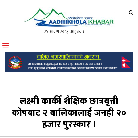
आँधीखोला खवर
मोफसलकै लोकप्रिय अनलाइन पत्रिका
लक्ष्मी कार्की शैक्षिक छात्रबृत्ती
कोषबाट २ बालिकालाई जनही २०
हजार पुरस्कार ।