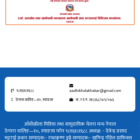
९८१६१८१६८८
aadhikholakhabar@gmail.com
ठेगाना वालिङ—१०, स्याङजा
क. र द नं. २१८३६८/७५/०७६
आँधीखोला मिडिया तथा सामुदायिक चेतना मन्च नेपाल
ठेगाना वालिङ—१०, स्याङजा फोन ९८१६१८१६८८
अध्यक्ष: - देवेन्द्र प्रसाद
भट्टराई
प्रधान सम्पादक:- राधाकृष्ण डुम्रे
सम्पादक:- खगिन्द्र पौडेल
ग्राफिक्स