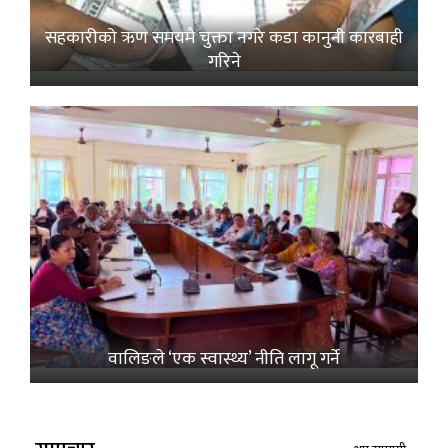
सहकारीको ऋण समयमै चुक्ता नगरे कडा कानुनी कारबाही
गरिने
वालिङले ‘एक स्वास्थ्य’ नीति लागू गर्ने