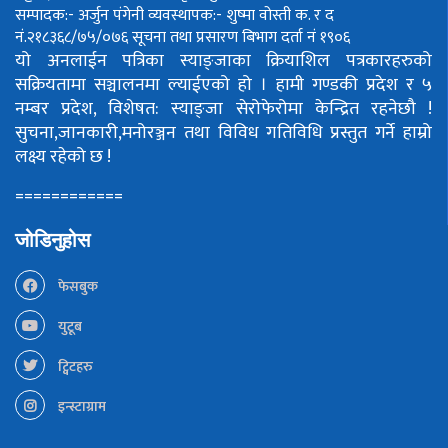
सम्पादक:- अर्जुन पंगेनी
व्यवस्थापक:- शुष्मा वोस्ती
क. र द
नं.२१८३६८/७५/०७६
सूचना तथा प्रसारण बिभाग दर्ता नं १९०६
यो अनलाईन पत्रिका स्याङ्जाका क्रियाशिल पत्रकारहरुको
सक्रियतामा सञ्चालनमा ल्याईएको हो ।
हामी गण्डकी प्रदेश र ५
नम्बर प्रदेश, विशेषत: स्याङ्जा सेरोफेरोमा केन्द्रित रहनेछौ !
सुचना,जानकारी,मनोरञ्जन तथा विविध गतिविधि प्रस्तुत गर्ने हाम्रो
लक्ष्य रहेको छ !
============
जोडिनुहोस
फेसबुक
युटूब
ट्विटहरु
इन्स्टाग्राम