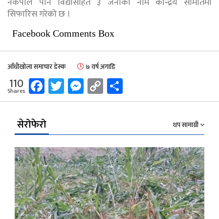
नेकपाले पनि विद्यासहित ३ जनाको नाम केन्द्रिय समितिमा
सिफारिस गरेको छ ।
Facebook Comments Box
आँधीखोला समाचार डेस्क
७ वर्ष अगाडि
Facebook
Twitter
Messenger
Copy
Share
110
Shares
Link
सेरोफेरो
थप सामाग्री