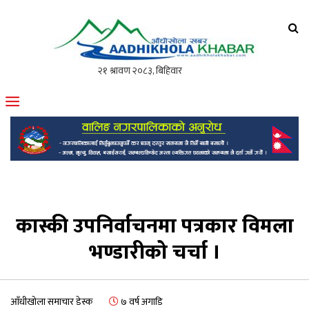
आँधीखोला खवर
मोफसलकै लोकप्रिय अनलाइन पत्रिका
कास्की उपनिर्वाचनमा पत्रकार विमला
भण्डारीको चर्चा ।
आँधीखोला समाचार डेस्क
७ वर्ष अगाडि