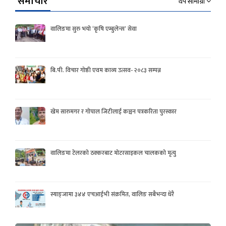
समाचार
थप सामाग्री
वालिङमा सुरु भयो ‘कृषि एम्बुलेन्स’ सेवा
बि.पी. विचार गोष्ठी एवम काव्य उत्सव- २०८३ सम्पन्न
खेम सारुमगर र गोपाल जिटीलाई कञ्चन पत्रकरिता पुरस्कार
वालिङमा टेलरको ठक्करबाट मोटरसाइकल चालकको मृत्यु
स्याङ्जामा ३४४ एचआईभी संक्रमित, वालिङ सबैभन्दा धेरै