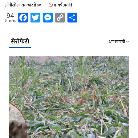
आँधीखोला समाचार डेस्क
७ वर्ष अगाडि
Facebook
Twitter
Messenger
Copy
Share
94
Shares
Link
सेरोफेरो
थप सामाग्री