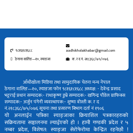
९८१६१८१६८८
aadhikholakhabar@gmail.com
ठेगाना वालिङ—१०, स्याङजा
क. र द नं. २१८३६८/७५/०७६
आँधीखोला मिडिया तथा सामुदायिक चेतना मन्च नेपाल
ठेगाना वालिङ—१०, स्याङजा फोन ९८१६१८१६८८
अध्यक्ष: - देवेन्द्र प्रसाद
भट्टराई
प्रधान सम्पादक:- राधाकृष्ण डुम्रे
सम्पादक:- खगिन्द्र पौडेल
ग्राफिक्स
सम्पादक:- अर्जुन पंगेनी
व्यवस्थापक:- शुष्मा वोस्ती
क. र द
नं.२१८३६८/७५/०७६
सूचना तथा प्रसारण बिभाग दर्ता नं १९०६
यो अनलाईन पत्रिका स्याङ्जाका क्रियाशिल पत्रकारहरुको
सक्रियतामा सञ्चालनमा ल्याईएको हो ।
हामी गण्डकी प्रदेश र ५
नम्बर प्रदेश, विशेषत: स्याङ्जा सेरोफेरोमा केन्द्रित रहनेछौ !