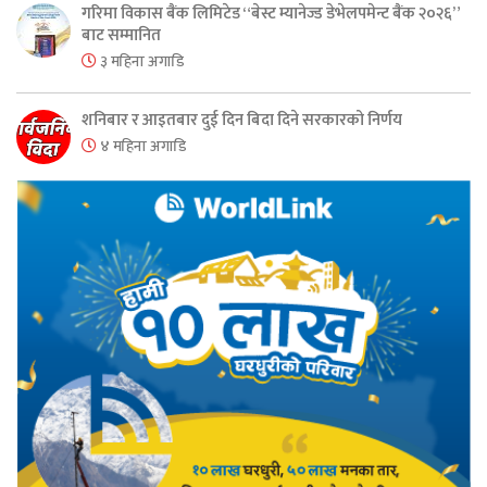
गरिमा विकास बैंक लिमिटेड “बेस्ट म्यानेज्ड डेभेलपमेन्ट बैंक २०२६”
बाट सम्मानित
३ महिना अगाडि
शनिबार र आइतबार दुई दिन बिदा दिने सरकारको निर्णय
४ महिना अगाडि