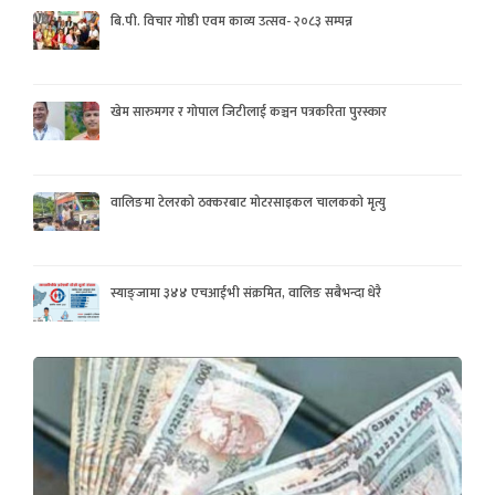
बि.पी. विचार गोष्ठी एवम काव्य उत्सव- २०८३ सम्पन्न
खेम सारुमगर र गोपाल जिटीलाई कञ्चन पत्रकरिता पुरस्कार
वालिङमा टेलरको ठक्करबाट मोटरसाइकल चालकको मृत्यु
स्याङ्जामा ३४४ एचआईभी संक्रमित, वालिङ सबैभन्दा धेरै