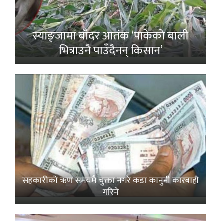
स्याङ्जामा बाँदर आतंक ‘पाकेको बाली
भित्राउनै पाउँदैनन् किसान’
सहकारीको ऋण समयमै चुक्ता नगरे कडा कानुनी कारबाही
गरिने