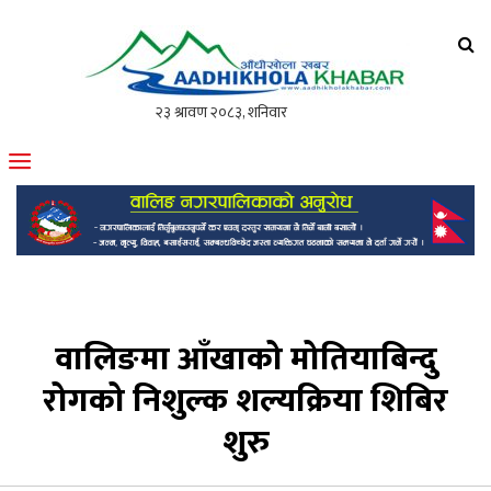
आँधीखोला खवर
मोफसलकै लोकप्रिय अनलाइन पत्रिका
वालिङमा आँखाको मोतियाबिन्दु
रोगको निशुल्क शल्यक्रिया शिबिर
शुरु