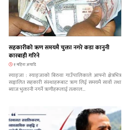
सहकारीको ऋण समयमै चुक्ता नगरे कडा कानुनी
कारबाही गरिने
१ महिना अगाडि
स्याङ्जा : स्याङ्जाको बिरुवा गाउँपालिकाले आफ्नो क्षेत्रभित्र
सञ्चालित सहकारी संस्थाहरूबाट ऋण लिई समयमै सावाँ तथा
ब्याज भुक्तानी नगर्ने ऋणीहरूलाई तत्काल…