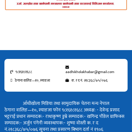
९८१६१८१६८८
aadhikholakhabar@gmail.com
ठेगाना वालिङ—१०, स्याङजा
क. र द नं. २१८३६८/७५/०७६
आँधीखोला मिडिया तथा सामुदायिक चेतना मन्च नेपाल
ठेगाना वालिङ—१०, स्याङजा फोन ९८१६१८१६८८
अध्यक्ष: - देवेन्द्र प्रसाद
भट्टराई
प्रधान सम्पादक:- राधाकृष्ण डुम्रे
सम्पादक:- खगिन्द्र पौडेल
ग्राफिक्स
सम्पादक:- अर्जुन पंगेनी
व्यवस्थापक:- शुष्मा वोस्ती
क. र द
नं.२१८३६८/७५/०७६
सूचना तथा प्रसारण बिभाग दर्ता नं १९०६