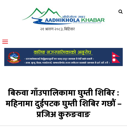
आँधीखोला खवर
मोफसलकै लोकप्रिय अनलाइन पत्रिका
बिरुवा गाँउपालिकामा घुम्ती शिबिर :
महिनामा दुईपटक घुम्ती शिबिर गछौं –
प्रजिअ कुरुङवाङ