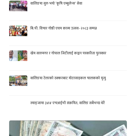
वालिङमा सुरु भयो ‘कृषि एम्बुलेन्स’ सेवा
बि.पी. विचार गोष्ठी एवम काव्य उत्सव- २०८३ सम्पन्न
खेम सारुमगर र गोपाल जिटीलाई कञ्चन पत्रकरिता पुरस्कार
वालिङमा टेलरको ठक्करबाट मोटरसाइकल चालकको मृत्यु
स्याङ्जामा ३४४ एचआईभी संक्रमित, वालिङ सबैभन्दा धेरै