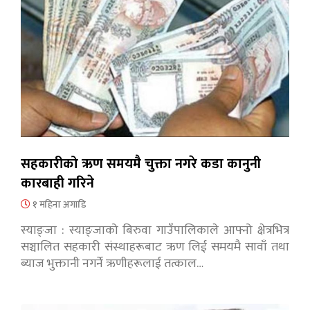
सहकारीको ऋण समयमै चुक्ता नगरे कडा कानुनी
कारबाही गरिने
१ महिना अगाडि
स्याङ्जा : स्याङ्जाको बिरुवा गाउँपालिकाले आफ्नो क्षेत्रभित्र
सञ्चालित सहकारी संस्थाहरूबाट ऋण लिई समयमै सावाँ तथा
ब्याज भुक्तानी नगर्ने ऋणीहरूलाई तत्काल…