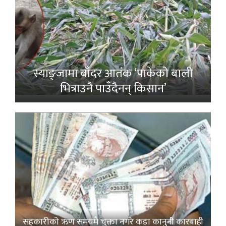
स्याङ्जामा बाँदर आतंक ‘पाकेको बाली
भित्राउनै पाउँदैनन् किसान’
सहकारीको ऋण समयमै चुक्ता नगरे कडा कानुनी कारबाही