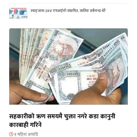
स्याङ्जामा ३४४ एचआईभी संक्रमित, वालिङ सबैभन्दा धेरै
सहकारीको ऋण समयमै चुक्ता नगरे कडा कानुनी
कारबाही गरिने
१ महिना अगाडि