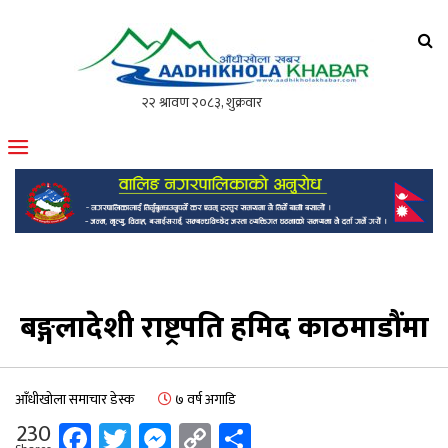
आँधीखोला खवर
मोफसलकै लोकप्रिय अनलाइन पत्रिका
बङ्गलादेशी राष्ट्रपति हमिद काठमाडौंमा
आँधीखोला समाचार डेस्क
७ वर्ष अगाडि
Facebook
Twitter
Messenger
Copy
Share
230