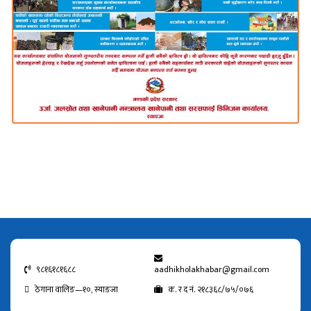
९८१६१८१६८८
aadhikholakhabar@gmail.com
ठेगाना वालिङ—१०, स्याङजा
क. र द नं. २१८३६८/७५/०७६