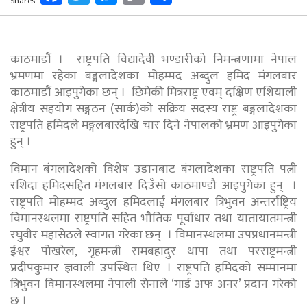
Shares
Link
काठमाडौं । राष्ट्रपति विद्यादेवी भण्डारीको निमन्त्रणामा नेपाल
भ्रमणमा रहेका बङ्गलादेशका मोहम्मद अब्दुल हमिद मंगलबार
काठमाडौं आइपुगेका छन् । छिमेकी मित्रराष्ट्र एवम् दक्षिण एशियाली
क्षेत्रीय सहयोग सङ्गठन (सार्क)को सक्रिय सदस्य राष्ट्र बङ्गलादेशका
राष्ट्रपति हमिदले मङ्गलबारदेखि चार दिने नेपालको भ्रमण आइपुगेका
हुन् ।
विमान बंगलादेशको विशेष उडानबाट बंगलादेशका राष्ट्रपति पत्नी
रशिदा हमिदसहित मंगलबार दिउँसो काठमाण्डौ आइपुगेका हुन् ।
राष्ट्रपति मोहम्मद अब्दुल हमिदलाई मंगलबार त्रिभुवन अन्तर्राष्ट्रिय
विमानस्थलमा राष्ट्रपति सहित भौतिक पूर्वाधार तथा यातायातमन्त्री
रघुवीर महासेठले स्वागत गरेका छन् । विमानस्थलमा उपप्रधानमन्त्री
ईश्वर पोखरेल, गृहमन्त्री रामबहादुर थापा तथा परराष्ट्रमन्त्री
प्रदीपकुमार ज्ञवाली उपस्थित थिए । राष्ट्रपति हमिदको सम्मानमा
त्रिभुवन विमानस्थलमा नेपाली सेनाले ‘गार्ड अफ अनर’ प्रदान गरेको
छ ।