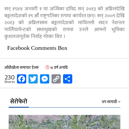
सन् १९४४ जनवरी १ मा जन्मिका हमिद सन् २०१३ को अप्रिलदेखि
बङ्गलादेशको १९ औँ राष्ट्रपतिका रुपमा कार्यरत छन्। सन् २००९ देखि
२०१३ को अप्रिलसम्म बङ्गलादेशको माथिल्लो सदन नेशनल
पार्लियामेन्टको सभामुखको रुपमा उनले आफ्नो भूमिका
कुशलतापूर्वक निर्वाह गरेका थिए ।
Facebook Comments Box
आँधीखोला समाचार डेस्क
७ वर्ष अगाडि
Facebook
Twitter
Messenger
Copy
Share
230
Shares
Link
सेरोफेरो
थप सामाग्री