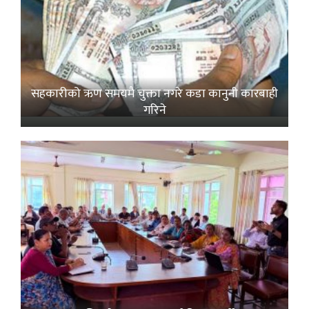
सहकारीको ऋण समयमै चुक्ता नगरे कडा कानुनी कारबाही
गरिने