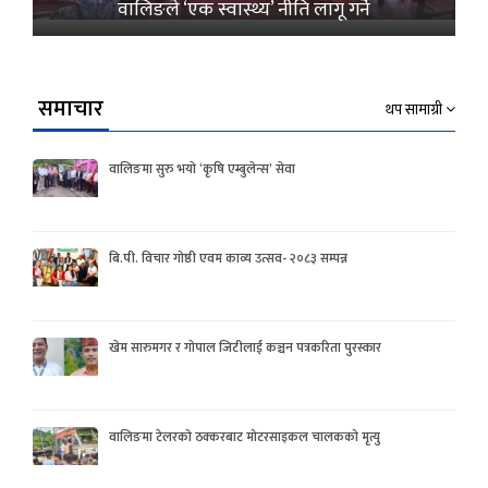
वालिङले ‘एक स्वास्थ्य’ नीति लागू गर्ने
समाचार
थप सामाग्री
वालिङमा सुरु भयो ‘कृषि एम्बुलेन्स’ सेवा
बि.पी. विचार गोष्ठी एवम काव्य उत्सव- २०८३ सम्पन्न
खेम सारुमगर र गोपाल जिटीलाई कञ्चन पत्रकरिता पुरस्कार
वालिङमा टेलरको ठक्करबाट मोटरसाइकल चालकको मृत्यु