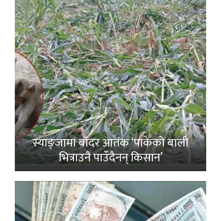
स्याङ्जामा बाँदर आतंक ‘पाकेको बाली
भित्राउनै पाउँदैनन् किसान’