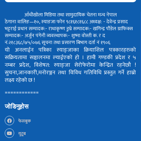
आँधीखोला मिडिया तथा सामुदायिक चेतना मन्च नेपाल
ठेगाना वालिङ—१०, स्याङजा फोन ९८१६१८१६८८
अध्यक्ष: - देवेन्द्र प्रसाद
भट्टराई
प्रधान सम्पादक:- राधाकृष्ण डुम्रे
सम्पादक:- खगिन्द्र पौडेल
ग्राफिक्स
सम्पादक:- अर्जुन पंगेनी
व्यवस्थापक:- शुष्मा वोस्ती
क. र द
नं.२१८३६८/७५/०७६
सूचना तथा प्रसारण बिभाग दर्ता नं १९०६
यो अनलाईन पत्रिका स्याङ्जाका क्रियाशिल पत्रकारहरुको
सक्रियतामा सञ्चालनमा ल्याईएको हो ।
हामी गण्डकी प्रदेश र ५
नम्बर प्रदेश, विशेषत: स्याङ्जा सेरोफेरोमा केन्द्रित रहनेछौ !
सुचना,जानकारी,मनोरञ्जन तथा विविध गतिविधि प्रस्तुत गर्ने हाम्रो
लक्ष्य रहेको छ !
============
जोडिनुहोस
फेसबुक
युटूब