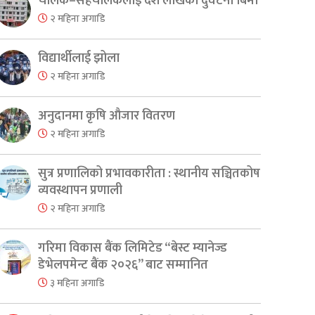
चालक–सहचालकलाई दश लाखको दुर्घटना बिमा
२ महिना अगाडि
विद्यार्थीलाई झोला
२ महिना अगाडि
अनुदानमा कृषि औजार वितरण
२ महिना अगाडि
er
are
सुत्र प्रणालिको प्रभावकारीता : स्थानीय सञ्चितकोष
व्यवस्थापन प्रणाली
२ महिना अगाडि
गरिमा विकास बैंक लिमिटेड “बेस्ट म्यानेज्ड
डेभेलपमेन्ट बैंक २०२६” बाट सम्मानित
३ महिना अगाडि