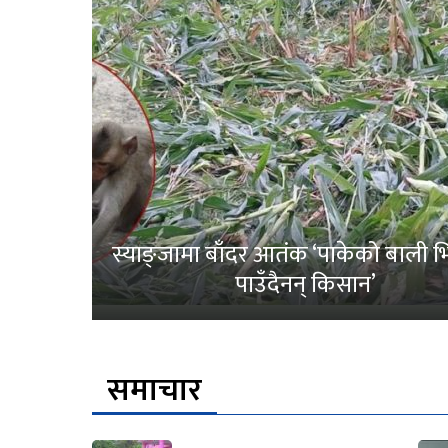
स्याङ्जामा बाँदर आतंक ‘पाकेको बाली भित
पाउँदैनन् किसान’
समाचार