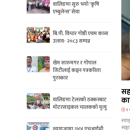
वालिङमा सुरु भयो ‘कृषि
एम्बुलेन्स’ सेवा
बि.पी. विचार गोष्ठी एवम काव्य
उत्सव- २०८३ सम्पन्न
खेम सारुमगर र गोपाल
जिटीलाई कञ्चन पत्रकरिता
पुरस्कार
सह
का
वालिङमा टेलरको ठक्करबाट
मोटरसाइकल चालकको मृत्यु
१ 
स्या
सञ्
स्याङ्जामा ३४४ एचआईभी