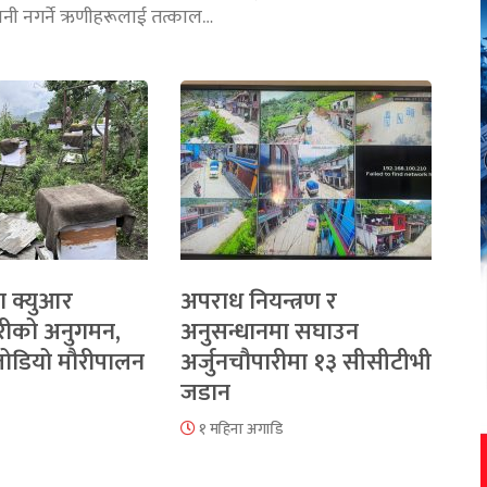
तानी नगर्ने ऋणीहरूलाई तत्काल…
ा क्युआर
अपराध नियन्त्रण र
रीको अनुगमन,
अनुसन्धानमा सघाउन
 जोडियो मौरीपालन
अर्जुनचौपारीमा १३ सीसीटीभी
जडान
१ महिना अगाडि