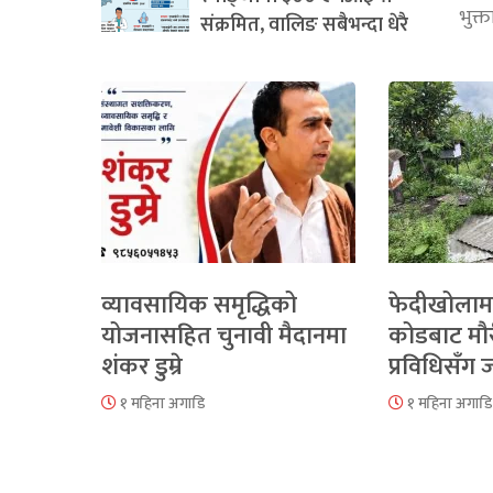
भुक्
संक्रमित, वालिङ सबैभन्दा धेरै
व्यावसायिक समृद्धिको
फेदीखोलाम
योजनासहित चुनावी मैदानमा
कोडबाट मौ
शंकर डुम्रे
प्रविधिसँग
१ महिना अगाडि
१ महिना अगाडि