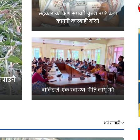
सहकारीको ऋण समयमै चुक्ता नगरे कडा
कानुनी कारबाही गरिने
्राउनै
वालिङले ‘एक स्वास्थ्य’ नीति लागू गर्ने
थप सामाग्री