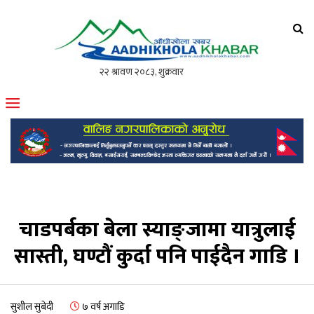
आँधीखोला खवर
मोफसलकै लोकप्रिय अनलाइन पत्रिका
चाडपर्बका बेला स्याङ्जामा यात्रुलाई
सास्ती, घण्टौं कुर्दा पनि पाईदैन गाडि ।
सुशील सुबेदी
७ वर्ष अगाडि