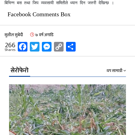
बिभिन्न बस तथा जिप व्यवसायी समितीले ध्यान दिन जरुरी देखिन्छ । 
Facebook Comments Box
सुशील सुबेदी
७ वर्ष अगाडि
Facebook
Twitter
Messenger
Copy
Share
266
Shares
Link
सेरोफेरो
थप सामाग्री