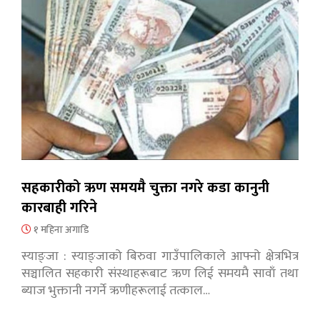
सहकारीको ऋण समयमै चुक्ता नगरे कडा कानुनी
कारबाही गरिने
१ महिना अगाडि
स्याङ्जा : स्याङ्जाको बिरुवा गाउँपालिकाले आफ्नो क्षेत्रभित्र
सञ्चालित सहकारी संस्थाहरूबाट ऋण लिई समयमै सावाँ तथा
ब्याज भुक्तानी नगर्ने ऋणीहरूलाई तत्काल…