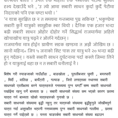
काफ्लेले बताए । उनले एक महिला एक पसलको पेटीमा सुतेको
दृश्य देखाउँदै भने , ‘उ त्यो आमा सबारी साधन कुर्दा कुर्दै पेटीमा
निदाएको पनि एक घण्टा भयो । ’
‘न यात्रा सुरक्षित छ न त समयमा गन्तब्यमा पुग्न सकिन्छ ’, भकुण्डेमा
सबारी कुर्ने यात्रुको सामुहीक स्बर थियो । दैनिक एक हजार भन्दा
बढी सबारी साधन ओहोर दोहोर गर्ने सिद्धार्थ राजमार्गमा अहिले
खोचाखोच यात्रु चढ्ने र ओर्लने गर्दछन् ।
राजमार्गमा मात्र होईन ग्रामीण सडक खण्डमा त अझै जोखिम छ ।
सानो महिन्द« जिप ५ जनाको सिट पास तर यात्रु भने २० भन्दा बढी
हुन् गर्दछन् । यस्तो सबारी साधन दुर्घटनामा पर्दा कस्ले जिम्मा लिने
हो न यात्रुलाई थहा छ न त सबारी धनीलाई नै ।
बिशेष गरी स्याङजाको नाउँडाँडा , बाडखोला , पुतलीबजार घुम्ती , बयरघारी 
, मिर्दी , वालिङ , बायँटारी , गल्याङ , जिरो लगाएतका स्थानमा सबारी 
साधनको प्रतीक्षामा बस्ने यात्रुहरुले गन्तब्यमा पुग्न घण्टौँ सम्म सबारी साधनको 
पर्खाईमा रहनु पर्ने बाध्यता छ । सबारी साधनको संख्या कम भएको कारण छतमा 
यात्रा गर्न बाध्यता रहेको यात्रुहरुको गुनासो छ ।  

सबारी साधनको संख्यामा बृद्धी नहुनु तर यात्रुको संख्यामा बृद्धीहुनुले जोखीमपुर्ण 
यात्रा गर्दा असुरक्षीत भएपनी गन्तब्यसम्म पुग्न सबारी साधनको गल्लीमा , छतमा 
यात्रा गर्ने पाईएको छ । यस्ता चाडपर्बमा सबारी साधनको संख्या बढाउन 