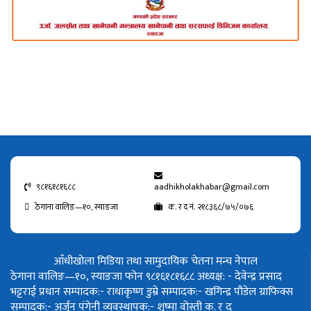
९८१६१८१६८८
aadhikholakhabar@gmail.com
ठेगाना वालिङ—१०, स्याङजा
क. र द नं. २१८३६८/७५/०७६
आँधीखोला मिडिया तथा सामुदायिक चेतना मन्च नेपाल
ठेगाना वालिङ—१०, स्याङजा फोन ९८१६१८१६८८
अध्यक्ष: - देवेन्द्र प्रसाद
भट्टराई
प्रधान सम्पादक:- राधाकृष्ण डुम्रे
सम्पादक:- खगिन्द्र पौडेल
ग्राफिक्स
सम्पादक:- अर्जुन पंगेनी
व्यवस्थापक:- शुष्मा वोस्ती
क. र द