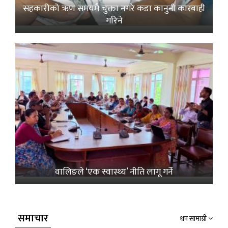
सहकारीको ऋण समयमै चुक्ता नगरे कडा कानुनी कारबाही
गरिने
वालिङले ‘एक स्वास्थ्य’ नीति लागू गर्ने
समाचार
थप सामाग्री