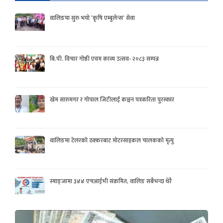
वालिङमा सुरु भयो ‘कृषि एम्बुलेन्स’ सेवा
बि.पी. विचार गोष्ठी एवम काव्य उत्सव- २०८३ सम्पन्न
खेम सारुमगर र गोपाल जिटीलाई कञ्चन पत्रकरिता पुरस्कार
वालिङमा टेलरको ठक्करबाट मोटरसाइकल चालकको मृत्यु
स्याङ्जामा ३४४ एचआईभी संक्रमित, वालिङ सबैभन्दा धेरै