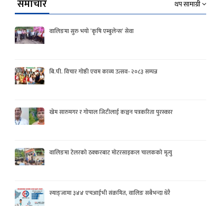
समाचार
थप सामाग्री
वालिङमा सुरु भयो ‘कृषि एम्बुलेन्स’ सेवा
बि.पी. विचार गोष्ठी एवम काव्य उत्सव- २०८३ सम्पन्न
खेम सारुमगर र गोपाल जिटीलाई कञ्चन पत्रकरिता पुरस्कार
वालिङमा टेलरको ठक्करबाट मोटरसाइकल चालकको मृत्यु
स्याङ्जामा ३४४ एचआईभी संक्रमित, वालिङ सबैभन्दा धेरै