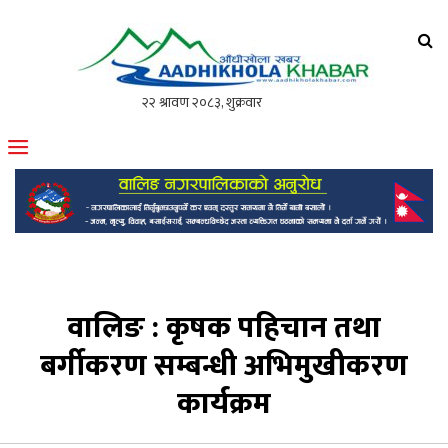
आँधीखोला खवर
मोफसलकै लोकप्रिय अनलाइन पत्रिका
वालिङ : कृषक पहिचान तथा
बर्गीकरण सम्बन्धी अभिमुखीकरण
कार्यक्रम