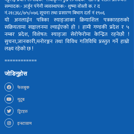
सम्पादक:- अर्जुन पंगेनी
व्यवस्थापक:- शुष्मा वोस्ती
क. र द
नं.२१८३६८/७५/०७६
सूचना तथा प्रसारण बिभाग दर्ता नं १९०६
यो अनलाईन पत्रिका स्याङ्जाका क्रियाशिल पत्रकारहरुको
सक्रियतामा सञ्चालनमा ल्याईएको हो ।
हामी गण्डकी प्रदेश र ५
नम्बर प्रदेश, विशेषत: स्याङ्जा सेरोफेरोमा केन्द्रित रहनेछौ !
सुचना,जानकारी,मनोरञ्जन तथा विविध गतिविधि प्रस्तुत गर्ने हाम्रो
लक्ष्य रहेको छ !
============
जोडिनुहोस
फेसबुक
युटूब
ट्विटहरु
इन्स्टाग्राम