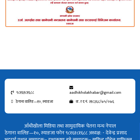
९८१६१८१६८८
aadhikholakhabar@gmail.com
ठेगाना वालिङ—१०, स्याङजा
क. र द नं. २१८३६८/७५/०७६
आँधीखोला मिडिया तथा सामुदायिक चेतना मन्च नेपाल
ठेगाना वालिङ—१०, स्याङजा फोन ९८१६१८१६८८
अध्यक्ष: - देवेन्द्र प्रसाद
भट्टराई
प्रधान सम्पादक:- राधाकृष्ण डुम्रे
सम्पादक:- खगिन्द्र पौडेल
ग्राफिक्स