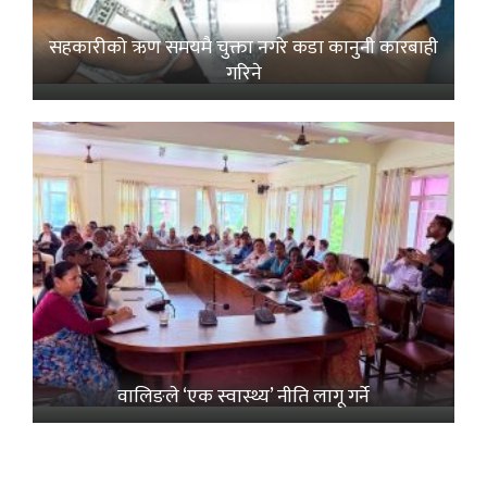
सहकारीको ऋण समयमै चुक्ता नगरे कडा कानुनी कारबाही
गरिने
वालिङले ‘एक स्वास्थ्य’ नीति लागू गर्ने