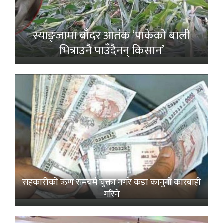
स्याङ्जामा बाँदर आतंक ‘पाकेको बाली
भित्राउनै पाउँदैनन् किसान’
सहकारीको ऋण समयमै चुक्ता नगरे कडा कानुनी कारबाही
गरिने