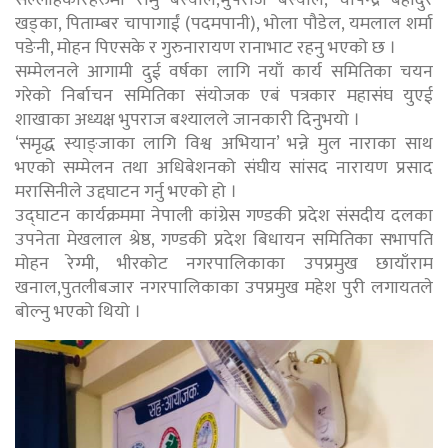
सल्लाहकारहरुमा रामु बस्याल,भुपराज बस्याल, चोपेन्द्र बहादुर
खड्का, पिताम्बर चापागाईं (पदमपानी), भोला पौडेल, यमलाल शर्मा
पङेनी, मोहन पिएसके र गुरुनारायण रानाभाट रहनु भएको छ ।
सम्मेलनले आगामी दुई वर्षका लागि नयाँ कार्य समितिका चयन
गरेको निर्बाचन समितिका संयोजक एबं पत्रकार महासंघ युएई
शाखाका अध्यक्ष भुपराज बश्यालले जानकारी दिनुभयो ।
‘समृद्ध स्याङ्जाका लागि विश्व अभियान’ भन्ने मुल नाराका साथ
भएको सम्मेलन तथा अधिबेशनको संघीय सांसद नारायण प्रसाद
मरासिनीले उद्दघाटन गर्नु भएको हो ।
उद्घाटन कार्यक्रममा नेपाली कांग्रेस गण्डकी प्रदेश संसदीय दलका
उपनेता मेखलाल श्रेष्ठ, गण्डकी प्रदेश बिधायन समितिका सभापति
मोहन रेग्मी, भीरकोट नगरपालिकाका उपप्रमुख छायाँराम
खनाल,पुतलीबजार नगरपालिकाका उपप्रमुख महेश पुरी लगायतले
बोल्नु भएको थियो ।