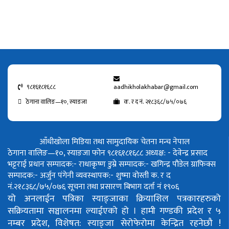
९८१६१८१६८८
aadhikholakhabar@gmail.com
ठेगाना वालिङ—१०, स्याङजा
क. र द नं. २१८३६८/७५/०७६
आँधीखोला मिडिया तथा सामुदायिक चेतना मन्च नेपाल
ठेगाना वालिङ—१०, स्याङजा फोन ९८१६१८१६८८
अध्यक्ष: - देवेन्द्र प्रसाद
भट्टराई
प्रधान सम्पादक:- राधाकृष्ण डुम्रे
सम्पादक:- खगिन्द्र पौडेल
ग्राफिक्स
सम्पादक:- अर्जुन पंगेनी
व्यवस्थापक:- शुष्मा वोस्ती
क. र द
नं.२१८३६८/७५/०७६
सूचना तथा प्रसारण बिभाग दर्ता नं १९०६
यो अनलाईन पत्रिका स्याङ्जाका क्रियाशिल पत्रकारहरुको
सक्रियतामा सञ्चालनमा ल्याईएको हो ।
हामी गण्डकी प्रदेश र ५
नम्बर प्रदेश, विशेषत: स्याङ्जा सेरोफेरोमा केन्द्रित रहनेछौ !