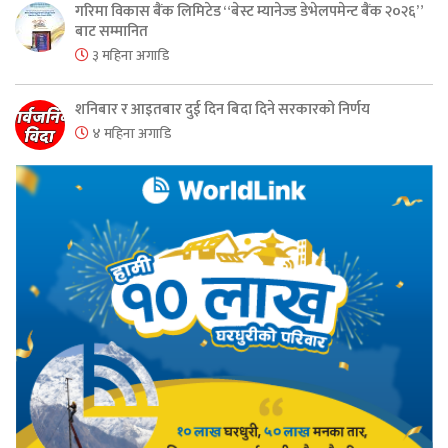
गरिमा विकास बैंक लिमिटेड “बेस्ट म्यानेज्ड डेभेलपमेन्ट बैंक २०२६”
बाट सम्मानित
३ महिना अगाडि
शनिबार र आइतबार दुई दिन बिदा दिने सरकारको निर्णय
४ महिना अगाडि