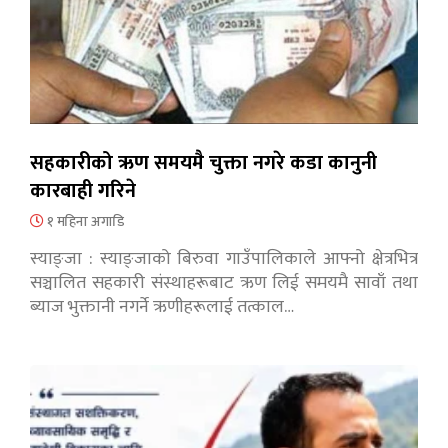
सहकारीको ऋण समयमै चुक्ता नगरे कडा कानुनी
कारबाही गरिने
१ महिना अगाडि
स्याङ्जा : स्याङ्जाको बिरुवा गाउँपालिकाले आफ्नो क्षेत्रभित्र
सञ्चालित सहकारी संस्थाहरूबाट ऋण लिई समयमै सावाँ तथा
ब्याज भुक्तानी नगर्ने ऋणीहरूलाई तत्काल…