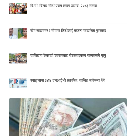
बि.पी. विचार गोष्ठी एवम काव्य उत्सव- २०८३ सम्पन्न
खेम सारुमगर र गोपाल जिटीलाई कञ्चन पत्रकरिता पुरस्कार
वालिङमा टेलरको ठक्करबाट मोटरसाइकल चालकको मृत्यु
स्याङ्जामा ३४४ एचआईभी संक्रमित, वालिङ सबैभन्दा धेरै