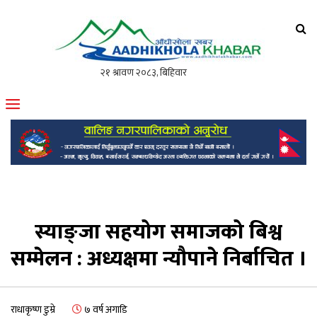
आँधीखोला खवर
मोफसलकै लोकप्रिय अनलाइन पत्रिका
स्याङ्जा सहयोग समाजको बिश्व
सम्मेलन : अध्यक्षमा न्यौपाने निर्बाचित ।
राधाकृष्ण डुम्रे
७ वर्ष अगाडि