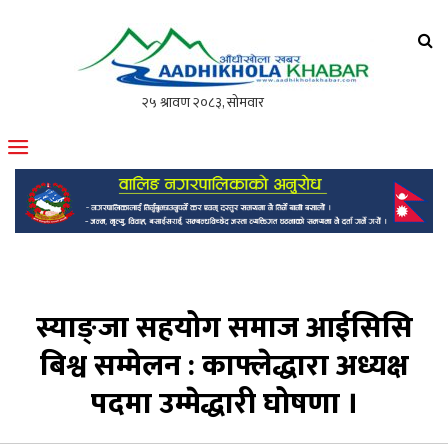
आँधीखोला खवर
मोफसलकै लोकप्रिय अनलाइन पत्रिका
स्याङ्जा सहयोग समाज आईसिसि
बिश्व सम्मेलन : काफ्लेद्धारा अध्यक्ष
पदमा उम्मेद्धारी घोषणा ।