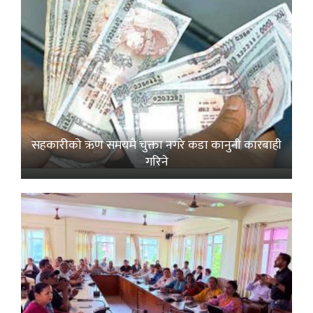
सहकारीको ऋण समयमै चुक्ता नगरे कडा कानुनी कारबाही
गरिने