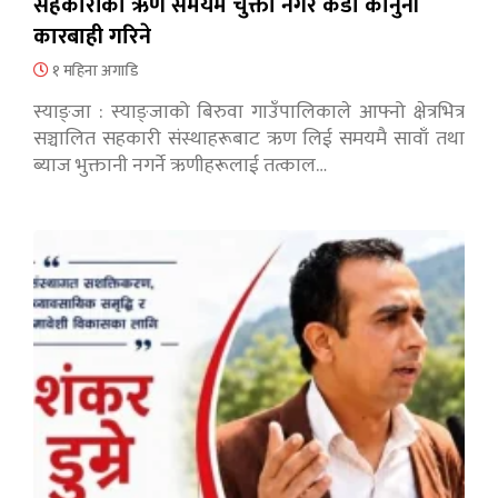
सहकारीको ऋण समयमै चुक्ता नगरे कडा कानुनी
कारबाही गरिने
१ महिना अगाडि
स्याङ्जा : स्याङ्जाको बिरुवा गाउँपालिकाले आफ्नो क्षेत्रभित्र
सञ्चालित सहकारी संस्थाहरूबाट ऋण लिई समयमै सावाँ तथा
ब्याज भुक्तानी नगर्ने ऋणीहरूलाई तत्काल…