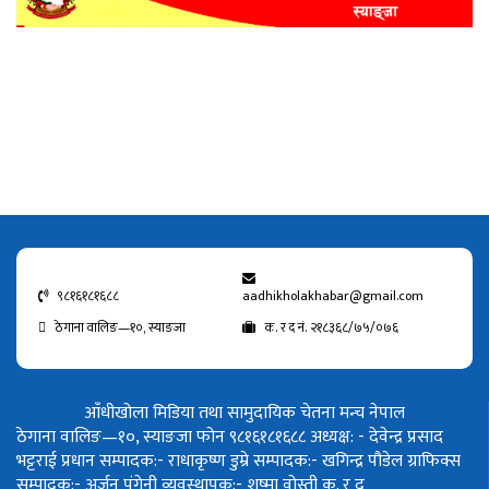
९८१६१८१६८८
aadhikholakhabar@gmail.com
ठेगाना वालिङ—१०, स्याङजा
क. र द नं. २१८३६८/७५/०७६
आँधीखोला मिडिया तथा सामुदायिक चेतना मन्च नेपाल
ठेगाना वालिङ—१०, स्याङजा फोन ९८१६१८१६८८
अध्यक्ष: - देवेन्द्र प्रसाद
भट्टराई
प्रधान सम्पादक:- राधाकृष्ण डुम्रे
सम्पादक:- खगिन्द्र पौडेल
ग्राफिक्स
सम्पादक:- अर्जुन पंगेनी
व्यवस्थापक:- शुष्मा वोस्ती
क. र द