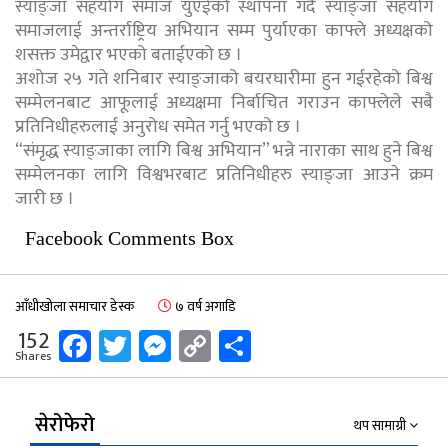
स्याङ्जा सहयोग समाज युएईको स्थापना गर्दै स्याङ्जा सहयोग
समाजलाई अन्तर्राष्ट्रिय अभियान सम्म पुर्याएका काफ्ले अध्यक्षको
शसक्त उमेद्वार भएको बताईएको छ ।
अशोज २५ गते शनिबार स्याङ्जाको बयरघारीमा हुन गईरहेको बिश्व
सम्मेलनबाट आफूलाई अध्यक्षमा निर्बाचित गराउन काफ्लेले सबै
प्रतिनिधीहरुलाई अनुरोध समेत गर्नु भएको छ ।
“संमृद्ध स्याङ्जाका लागि बिश्व अभियान” भन्ने नाराका साथ हुने बिश्व
सम्मेलनका लागि विश्वभरबाट प्रतिनिधीहरु स्याङ्जा आउने क्रम
जारी छ ।
Facebook Comments Box
आँधीखोला समाचार डेस्क
७ वर्ष अगाडि
Facebook
Twitter
Messenger
Copy
Share
152
Shares
Link
सेरोफेरो
थप सामाग्री