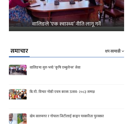
वालिङले ‘एक स्वास्थ्य’ नीति लागू गर्ने
समाचार
थप सामाग्री
वालिङमा सुरु भयो ‘कृषि एम्बुलेन्स’ सेवा
बि.पी. विचार गोष्ठी एवम काव्य उत्सव- २०८३ सम्पन्न
खेम सारुमगर र गोपाल जिटीलाई कञ्चन पत्रकरिता पुरस्कार