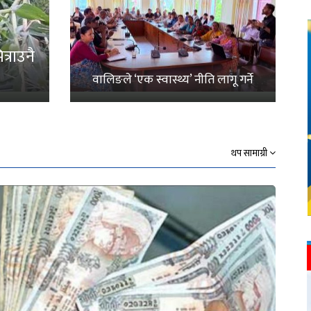
्राउनै
वालिङले ‘एक स्वास्थ्य’ नीति लागू गर्ने
थप सामाग्री