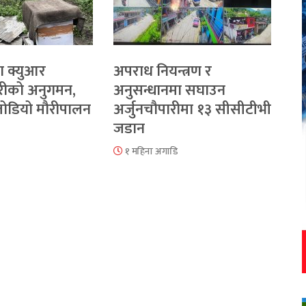
ा क्युआर
अपराध नियन्त्रण र
रीको अनुगमन,
अनुसन्धानमा सघाउन
 जोडियो मौरीपालन
अर्जुनचौपारीमा १३ सीसीटीभी
जडान
१ महिना अगाडि