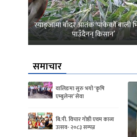
स्याङ्जामा बाँदर आतंक ‘पाकेको बाली भित
पाउँदैनन् किसान’
समाचार
वालिङमा सुरु भयो ‘कृषि
एम्बुलेन्स’ सेवा
बि.पी. विचार गोष्ठी एवम काव्य
उत्सव- २०८३ सम्पन्न