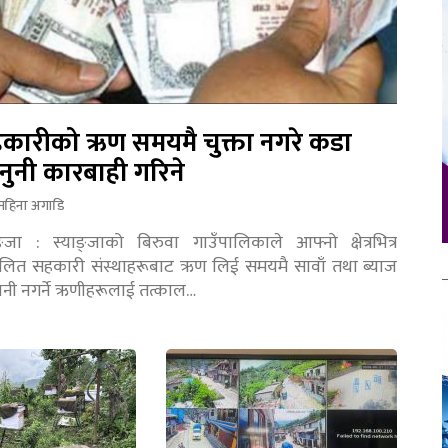
कारीको ऋण समयमै चुक्ता नगरे कडा
नुनी कारबाही गरिने
महिना अगाडि
ङ्जा : स्याङ्जाको बिरुवा गाउँपालिकाले आफ्नो क्षेत्रभित्र
चालित सहकारी संस्थाहरूबाट ऋण लिई समयमै सावाँ तथा ब्याज
तानी नगर्ने ऋणीहरूलाई तत्काल…