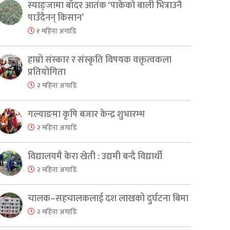
स्याङ्जामा बाँदर आतंक ‘पाकेको बाली भित्राउनै
पाउँदैनन् किसान’
१ महिना अगाडि
हाम्रो संस्कार र संस्कृति विषयक वक्तृत्वकला
प्रतियोगिता
२ महिना अगाडि
गल्याङमा कृषि बजार केन्द्र शुभारम्भ
२ महिना अगाडि
विद्यालयमै केरा खेती : उद्यमी बन्दै विद्यार्थी
२ महिना अगाडि
चालक–सहचालकलाई दश लाखको दुर्घटना बिमा
२ महिना अगाडि