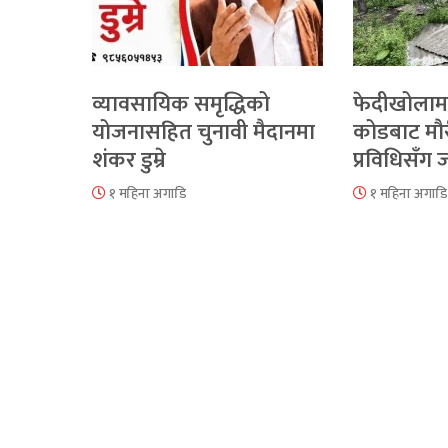
व्यावसायिक समृद्धिको
फेदीखोलाम
योजनासहित चुनावी मैदानमा
कोडबाट मौ
शंकर डुम्रे
प्रविधिसँग
१ महिना अगाडि
१ महिना अगाडि