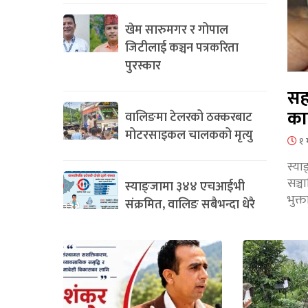
खेम सारुमगर र गोपाल
जिटीलाई कञ्चन पत्रकरिता
पुरस्कार
सह
का
वालिङमा टेलरको ठक्करबाट
मोटरसाइकल चालकको मृत्यु
१ 
स्या
सञ्
स्याङ्जामा ३४४ एचआईभी
भुक्
संक्रमित, वालिङ सबैभन्दा धेरै