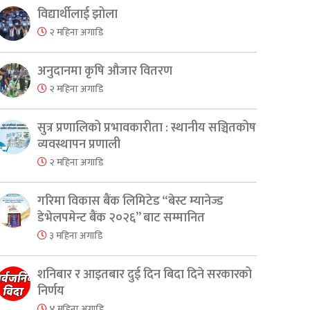
विद्यार्थीलाई झोला
er
are
२ महिना अगाडि
अनुदानमा कृषि औजार वितरण
२ महिना अगाडि
सुत्र प्रणालिको प्रभावकारीता : स्थानीय सञ्चितकोष
व्यवस्थापन प्रणाली
२ महिना अगाडि
गरिमा विकास बैंक लिमिटेड “बेस्ट म्यानेज्ड
डेभेलपमेन्ट बैंक २०२६” बाट सम्मानित
३ महिना अगाडि
शनिबार र आइतबार दुई दिन बिदा दिने सरकारको
निर्णय
४ महिना अगाडि