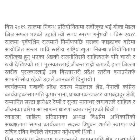
विस २०१९ सालमा निबन्ध प्रतियोगितामा सर्वोत्कृष्ठ भई गोल्ड मेडल
जित्न सफल भएको उहाले त्यो समय स्मरण गर्नुभयोे । विस २०१८
सालमा पूर्वपश्चिम राजमार्ग निर्माणपछि यसका फाइदाका बारेमा
आयोजित अन्तर मावि स्तरीय राष्ट्रिय खुला निबन्ध प्रतियोगितामा
सर्बोत्कृष्ठ हुनु भएका श्रेष्ठको राजनीतिसंगै साहित्यतर्फ पनि चासो र
रुची देखिएको छ । पुरस्कारलाई जीबन्त राख्ने बताउदै हाल जिल्ला
स्तरीय पुरस्कारलाई अव बिस्तारगरी प्रदेश स्तरीय बनाउनेतर्फ
आफनो सोच रहेको उहाले जानकारी दिनुभयो ।
कार्यक्रममा गण्डकी प्रदेश सदस्य मेखलाल श्रेष्ठ, नेपाली कांग्रेस
कार्यवाहक सभापति कुमार राना, प्राध्यापक डाक्टर यामबहादुर क्षेत्री,
सम्मानित स्रस्टा ज्ञानेश्वर रेग्मी र सुन्दर मानन्धर लगायतले साहित्य र
जीवनका बारेमा आ आफना धारणा ब्यक्त गर्नुभएको थियो ।
स्याङजा साहित्य प्रतिष्ठानका अध्यक्ष विश्वप्रेम अधिकारीको
अध्यक्षतामा सम्पन्न कार्यक्रममा सदस्य त्रिभुवन शर्माले स्वागत एवं
सचिव रविन केसीले संचालन गर्नुभएको थियो ।
विस २०४६ मा नेपालमा प्रजातन्त्रको स्थापनापछि श्रेष्ठ दाजुभाईले