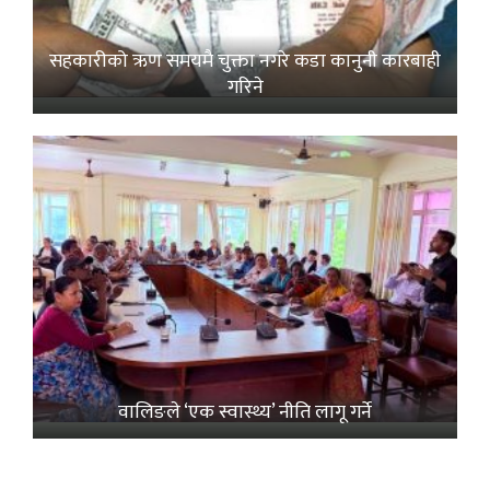
सहकारीको ऋण समयमै चुक्ता नगरे कडा कानुनी कारबाही
गरिने
वालिङले ‘एक स्वास्थ्य’ नीति लागू गर्ने