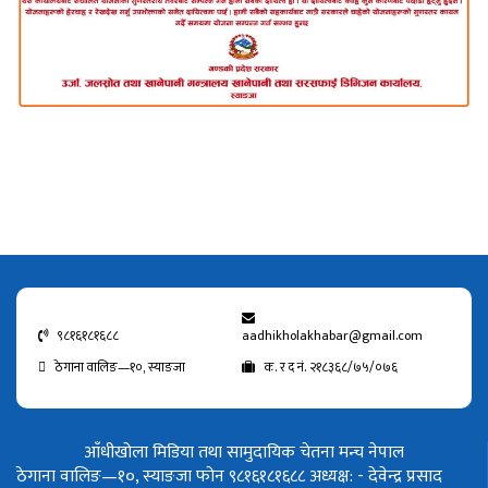
९८१६१८१६८८
aadhikholakhabar@gmail.com
ठेगाना वालिङ—१०, स्याङजा
क. र द नं. २१८३६८/७५/०७६
आँधीखोला मिडिया तथा सामुदायिक चेतना मन्च नेपाल
ठेगाना वालिङ—१०, स्याङजा फोन ९८१६१८१६८८
अध्यक्ष: - देवेन्द्र प्रसाद