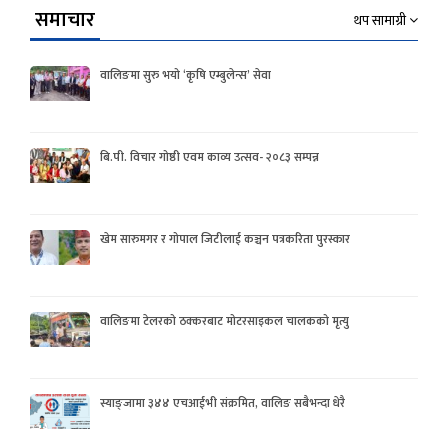
समाचार
थप सामाग्री
वालिङमा सुरु भयो ‘कृषि एम्बुलेन्स’ सेवा
बि.पी. विचार गोष्ठी एवम काव्य उत्सव- २०८३ सम्पन्न
खेम सारुमगर र गोपाल जिटीलाई कञ्चन पत्रकरिता पुरस्कार
वालिङमा टेलरको ठक्करबाट मोटरसाइकल चालकको मृत्यु
स्याङ्जामा ३४४ एचआईभी संक्रमित, वालिङ सबैभन्दा धेरै