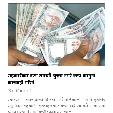
सहकारीको ऋण समयमै चुक्ता नगरे कडा कानुनी
कारबाही गरिने
१ महिना अगाडि
स्याङ्जा : स्याङ्जाको बिरुवा गाउँपालिकाले आफ्नो क्षेत्रभित्र
सञ्चालित सहकारी संस्थाहरूबाट ऋण लिई समयमै सावाँ तथा
ब्याज भुक्तानी नगर्ने ऋणीहरूलाई तत्काल…