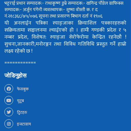
भट्टराई
प्रधान सम्पादक:- राधाकृष्ण डुम्रे
सम्पादक:- खगिन्द्र पौडेल
ग्राफिक्स
सम्पादक:- अर्जुन पंगेनी
व्यवस्थापक:- शुष्मा वोस्ती
क. र द
नं.२१८३६८/७५/०७६
सूचना तथा प्रसारण बिभाग दर्ता नं १९०६
यो अनलाईन पत्रिका स्याङ्जाका क्रियाशिल पत्रकारहरुको
सक्रियतामा सञ्चालनमा ल्याईएको हो ।
हामी गण्डकी प्रदेश र ५
नम्बर प्रदेश, विशेषत: स्याङ्जा सेरोफेरोमा केन्द्रित रहनेछौ !
सुचना,जानकारी,मनोरञ्जन तथा विविध गतिविधि प्रस्तुत गर्ने हाम्रो
लक्ष्य रहेको छ !
============
जोडिनुहोस
फेसबुक
युटूब
ट्विटहरु
इन्स्टाग्राम