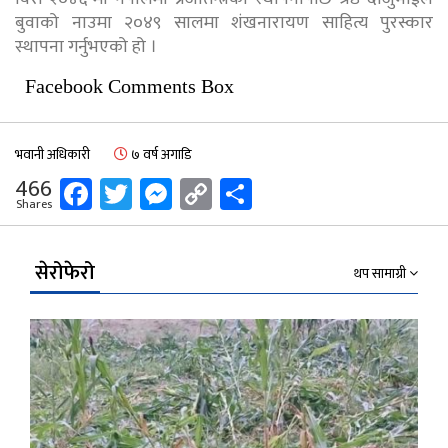
बुवाको नाउमा २०४९ सालमा शंखनारायण साहित्य पुरस्कार
स्थापना गर्नुभएको हो ।
Facebook Comments Box
भवानी अधिकारी
७ वर्ष अगाडि
Facebook
Twitter
Messenger
Copy
Share
466
Shares
Link
सेरोफेरो
थप सामाग्री