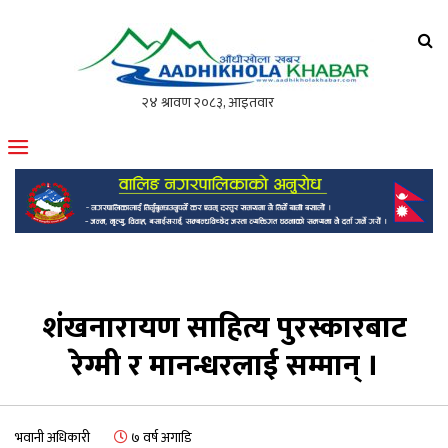
आँधीखोला खवर
मोफसलकै लोकप्रिय अनलाइन पत्रिका
शंखनारायण साहित्य पुरस्कारबाट
रेग्मी र मानन्धरलाई सम्मान् ।
भवानी अधिकारी
७ वर्ष अगाडि