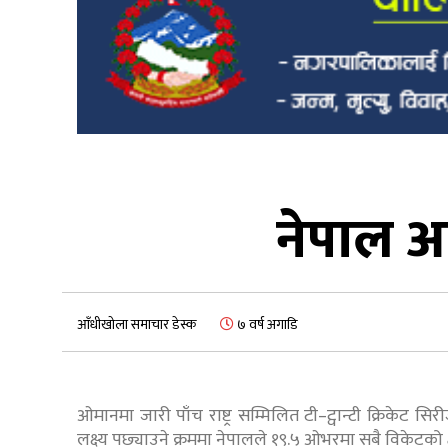
नेपाल आ
आँधीखोला समाचार डेस्क
७ वर्ष अगाडि
ओमानमा जारी पाँच राष्ट्र सम्मिलित टी–ट्वान्टी क्रिकेट
लक्ष्य पछ्याउने क्रममा नेपालले १९.५ ओभरमा सबै विकेटको 