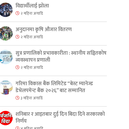
विद्यार्थीलाई झोला
२ महिना अगाडि
अनुदानमा कृषि औजार वितरण
२ महिना अगाडि
सुत्र प्रणालिको प्रभावकारीता : स्थानीय सञ्चितकोष
व्यवस्थापन प्रणाली
२ महिना अगाडि
गरिमा विकास बैंक लिमिटेड “बेस्ट म्यानेज्ड
डेभेलपमेन्ट बैंक २०२६” बाट सम्मानित
३ महिना अगाडि
शनिबार र आइतबार दुई दिन बिदा दिने सरकारको
निर्णय
४ महिना अगाडि