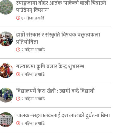
स्याङ्जामा बाँदर आतंक ‘पाकेको बाली भित्राउनै
पाउँदैनन् किसान’
१ महिना अगाडि
हाम्रो संस्कार र संस्कृति विषयक वक्तृत्वकला
प्रतियोगिता
२ महिना अगाडि
गल्याङमा कृषि बजार केन्द्र शुभारम्भ
२ महिना अगाडि
विद्यालयमै केरा खेती : उद्यमी बन्दै विद्यार्थी
२ महिना अगाडि
er
are
चालक–सहचालकलाई दश लाखको दुर्घटना बिमा
२ महिना अगाडि