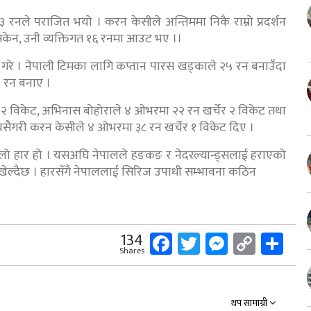
रनले पराजित भयो । करन केसीले अन्तिममा निकै राम्रो प्रदर्शन
न सकेन, उनी व्यक्तिगत १६ रनमा आउट भए ।।
रे । नेपाली टिमका लागि कप्तान पारस खड्काले २५ रन बनाउँदा
० रन बनाए ।
 २ विकेट, अभिनास बोहोराले ४ ओभरमा २२ रन खर्चेर २ विकेट तथा
सैगरी करन केसीले ४ ओभरमा ३८ रन खर्चेर १ विकेट दिए ।
लो हार हो । यसअघि नेपालले हङकङ र नेदरल्यान्ड्सलाई हराएको
ल्दैछ । हारसँगै नेपाललाई सिरिज उपाधी सम्भावना कठिन
Facebook
Twitter
Messeng
Copy
Sh
134
Shares
Link
थप सामाग्री