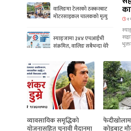
सह
का
वालिङमा टेलरको ठक्करबाट
मोटरसाइकल चालकको मृत्यु
१ 
स्या
सञ्
स्याङ्जामा ३४४ एचआईभी
भुक्
संक्रमित, वालिङ सबैभन्दा धेरै
व्यावसायिक समृद्धिको
फेदीखोलाम
योजनासहित चुनावी मैदानमा
कोडबाट मौ