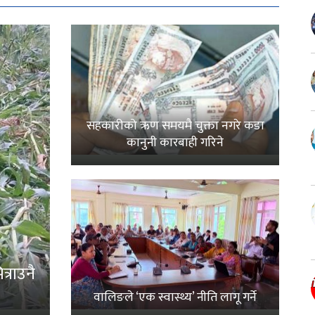
सहकारीको ऋण समयमै चुक्ता नगरे कडा
कानुनी कारबाही गरिने
्राउनै
वालिङले ‘एक स्वास्थ्य’ नीति लागू गर्ने