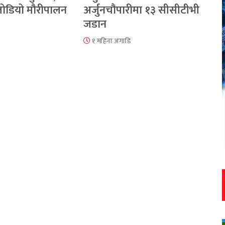
 जोडियो मौरीपालन
अर्जुनचौपारीमा १३ सीसीटीभी
जडान
१ महिना अगाडि