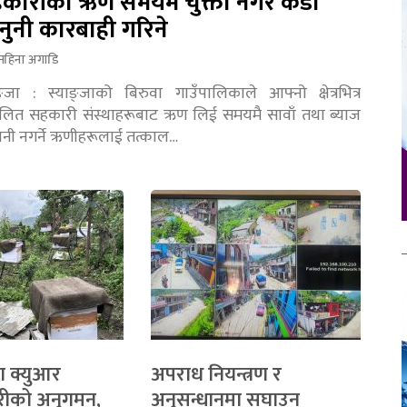
कारीको ऋण समयमै चुक्ता नगरे कडा
नुनी कारबाही गरिने
महिना अगाडि
ङ्जा : स्याङ्जाको बिरुवा गाउँपालिकाले आफ्नो क्षेत्रभित्र
चालित सहकारी संस्थाहरूबाट ऋण लिई समयमै सावाँ तथा ब्याज
तानी नगर्ने ऋणीहरूलाई तत्काल…
ा क्युआर
अपराध नियन्त्रण र
रीको अनुगमन,
अनुसन्धानमा सघाउन