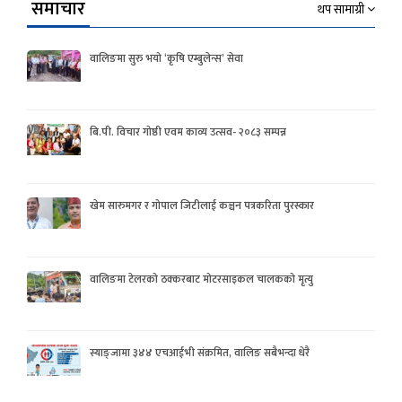
समाचार
थप सामाग्री
वालिङमा सुरु भयो ‘कृषि एम्बुलेन्स’ सेवा
बि.पी. विचार गोष्ठी एवम काव्य उत्सव- २०८३ सम्पन्न
खेम सारुमगर र गोपाल जिटीलाई कञ्चन पत्रकरिता पुरस्कार
वालिङमा टेलरको ठक्करबाट मोटरसाइकल चालकको मृत्यु
स्याङ्जामा ३४४ एचआईभी संक्रमित, वालिङ सबैभन्दा धेरै