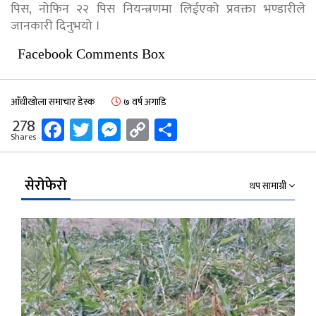
पिस, नोफिन २२ पिस नियन्त्रणमा लिईएको प्रवक्ता भण्डारीले
जानकारी दिनुभयो ।
Facebook Comments Box
आँधीखोला समाचार डेस्क
७ वर्ष अगाडि
Facebook
Twitter
Messenger
Copy
Share
278
Shares
Link
सेरोफेरो
थप सामाग्री