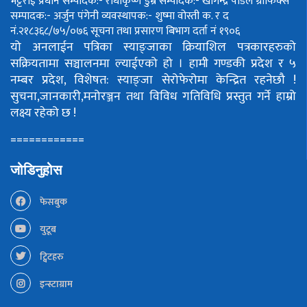
भट्टराई
प्रधान सम्पादक:- राधाकृष्ण डुम्रे
सम्पादक:- खगिन्द्र पौडेल
ग्राफिक्स
सम्पादक:- अर्जुन पंगेनी
व्यवस्थापक:- शुष्मा वोस्ती
क. र द
नं.२१८३६८/७५/०७६
सूचना तथा प्रसारण बिभाग दर्ता नं १९०६
यो अनलाईन पत्रिका स्याङ्जाका क्रियाशिल पत्रकारहरुको
सक्रियतामा सञ्चालनमा ल्याईएको हो ।
हामी गण्डकी प्रदेश र ५
नम्बर प्रदेश, विशेषत: स्याङ्जा सेरोफेरोमा केन्द्रित रहनेछौ !
सुचना,जानकारी,मनोरञ्जन तथा विविध गतिविधि प्रस्तुत गर्ने हाम्रो
लक्ष्य रहेको छ !
============
जोडिनुहोस
फेसबुक
युटूब
ट्विटहरु
इन्स्टाग्राम