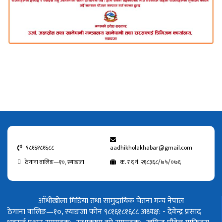
९८१६१८१६८८
aadhikholakhabar@gmail.com
ठेगाना वालिङ—१०, स्याङजा
क. र द नं. २१८३६८/७५/०७६
आँधीखोला मिडिया तथा सामुदायिक चेतना मन्च नेपाल
ठेगाना वालिङ—१०, स्याङजा फोन ९८१६१८१६८८
अध्यक्ष: - देवेन्द्र प्रसाद