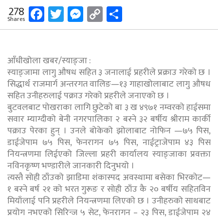
Facebook
Twitter
Messenger
Copy
Share
278
Shares
Link
आँधीखोला खबर/स्याङ्जा :
स्याङ्जामा लागु औषध सहित ३ जनालाई प्रहरीले प्रक्राउ गरेको छ ।
सिद्धार्थ राजमार्ग अन्तरगत वालिङ—१३ गाहाखोलाबाट लागु औषध
सहित उनीहरुलाई पक्राउ गरेको प्रहरीले जनाएको छ ।
बुटवलबाट पोखराका लागि छुटेको बा ३ ख ४९७१ नम्वरको हाईसमा
सवार म्याग्दीको बेनी नगरपालिका २ बस्ने ३२ बर्षीय श्रीराम कार्की
पक्राउ पेरका हुन् । उनले बोकेको झोलाबाट नोफिन —७५ पिस,
डाईजेपाम ७५ पिस, फेनरागन ७५ पिस, नाईट्राजेपाम ४३ पिस
नियन्त्रणमा लिईएको जिल्ला प्रहरी कार्यालय स्याङ्जाका प्रवक्ता
नविनकृष्ण भण्डारीले जानकारी दिनुभयो ।
त्यस्तै सोही ठाँउको झाडिमा शंकास्पद अवस्थामा बसेका भिरकोट—
१ बस्ने बर्ष २१ को भरत गुरूङ र सोही ठाँउ कै २० बर्षीय सहितविन
मियाँलाई पनि प्रहरीले नियन्त्रणमा लिएको छ । उनीहरुको साथबाट
प्रयोग नभएको सिरिन्ज ५ सेट, फेनरागन – २३ पिस, डाईजेपाम २४