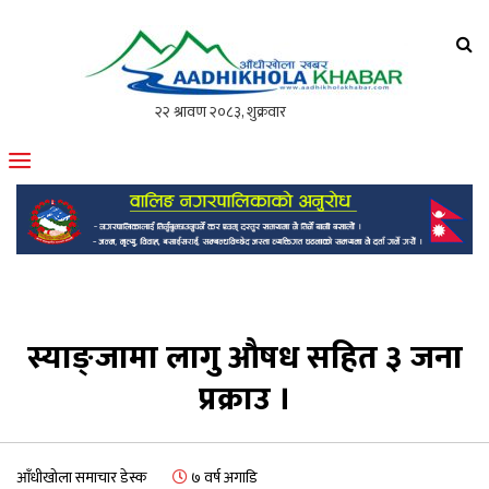
आँधीखोला खवर
मोफसलकै लोकप्रिय अनलाइन पत्रिका
स्याङ्जामा लागु औषध सहित ३ जना
प्रक्राउ ।
आँधीखोला समाचार डेस्क
७ वर्ष अगाडि