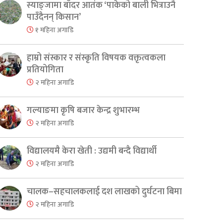
स्याङ्जामा बाँदर आतंक ‘पाकेको बाली भित्राउनै
पाउँदैनन् किसान’
१ महिना अगाडि
हाम्रो संस्कार र संस्कृति विषयक वक्तृत्वकला
प्रतियोगिता
२ महिना अगाडि
गल्याङमा कृषि बजार केन्द्र शुभारम्भ
२ महिना अगाडि
विद्यालयमै केरा खेती : उद्यमी बन्दै विद्यार्थी
२ महिना अगाडि
चालक–सहचालकलाई दश लाखको दुर्घटना बिमा
२ महिना अगाडि