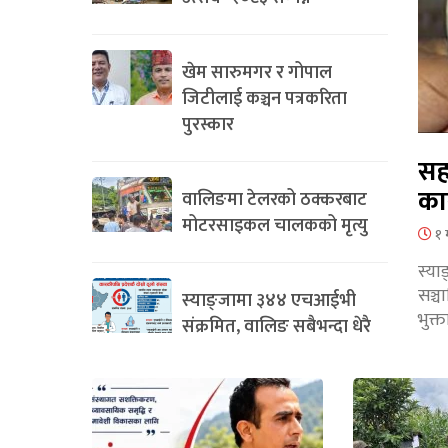
खेम सारुमगर र गोपाल
जिटीलाई कञ्चन पत्रकरिता
पुरस्कार
सह
का
वालिङमा टेलरको ठक्करबाट
मोटरसाइकल चालकको मृत्यु
१ 
स्या
सञ्
स्याङ्जामा ३४४ एचआईभी
भुक्
संक्रमित, वालिङ सबैभन्दा धेरै