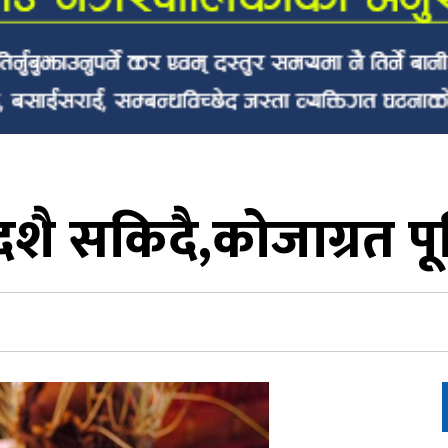
दशै सकिदै,कोजाग्रत पू