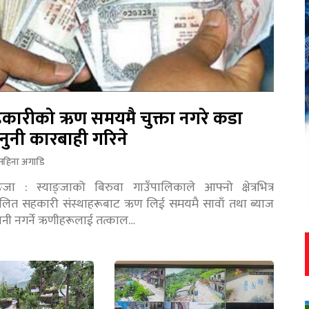
कारीको ऋण समयमै चुक्ता नगरे कडा
नुनी कारबाही गरिने
महिना अगाडि
ङ्जा : स्याङ्जाको बिरुवा गाउँपालिकाले आफ्नो क्षेत्रभित्र
चालित सहकारी संस्थाहरूबाट ऋण लिई समयमै सावाँ तथा ब्याज
तानी नगर्ने ऋणीहरूलाई तत्काल…