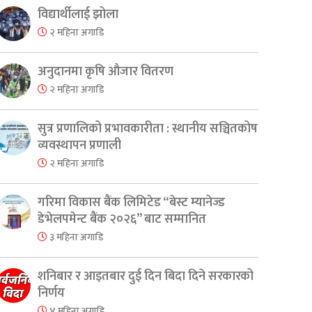
विद्यार्थीलाई झोला
२ महिना अगाडि
अनुदानमा कृषि औजार वितरण
२ महिना अगाडि
सुत्र प्रणालिको प्रभावकारीता : स्थानीय सञ्चितकोष
व्यवस्थापन प्रणाली
२ महिना अगाडि
गरिमा विकास बैंक लिमिटेड “बेस्ट म्यानेज्ड
डेभेलपमेन्ट बैंक २०२६” बाट सम्मानित
३ महिना अगाडि
शनिबार र आइतबार दुई दिन बिदा दिने सरकारको
निर्णय
४ महिना अगाडि