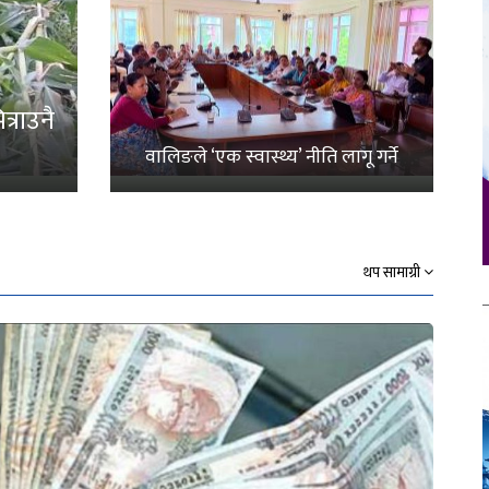
्राउनै
वालिङले ‘एक स्वास्थ्य’ नीति लागू गर्ने
थप सामाग्री