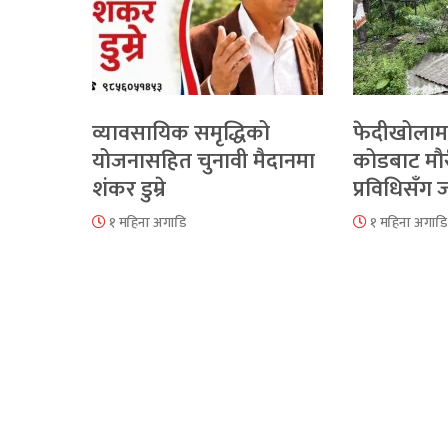
व्यावसायिक समृद्धिको
फेदीखोलाम
योजनासहित चुनावी मैदानमा
कोडबाट मौ
शंकर डुम्रे
प्रविधिसँग
१ महिना अगाडि
१ महिना अगाडि