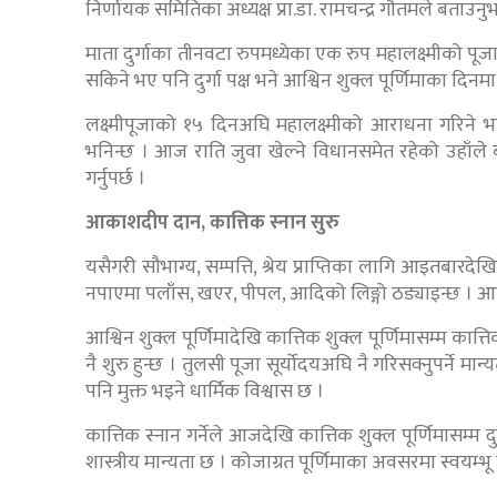
निर्णायक समितिका अध्यक्ष प्रा.डा. रामचन्द्र गौतमले बताउनु
माता दुर्गाका तीनवटा रुपमध्येका एक रुप महालक्ष्मीको पूज
सकिने भए पनि दुर्गा पक्ष भने आश्विन शुक्ल पूर्णिमाका दिनमा 
लक्ष्मीपूजाको १५ दिनअघि महालक्ष्मीको आराधना गरिने भ
भनिन्छ । आज राति जुवा खेल्ने विधानसमेत रहेको उहाँले ब
गर्नुपर्छ ।
आकाशदीप दान, कात्तिक स्नान सुरु
यसैगरी सौभाग्य, सम्पत्ति, श्रेय प्राप्तिका लागि आइतबा
नपाएमा पलाँस, खएर, पीपल, आदिको लिङ्गो ठड्याइन्छ । आक
आश्विन शुक्ल पूर्णिमादेखि कात्तिक शुक्ल पूर्णिमासम्म क
नै शुरु हुन्छ । तुलसी पूजा सूर्योदयअघि नै गरिसक्नुपर्ने म
पनि मुक्त भइने धार्मिक विश्वास छ ।
कात्तिक स्नान गर्नेले आजदेखि कात्तिक शुक्ल पूर्णिमासम्
शास्त्रीय मान्यता छ । कोजाग्रत पूर्णिमाका अवसरमा स्वयम्भू