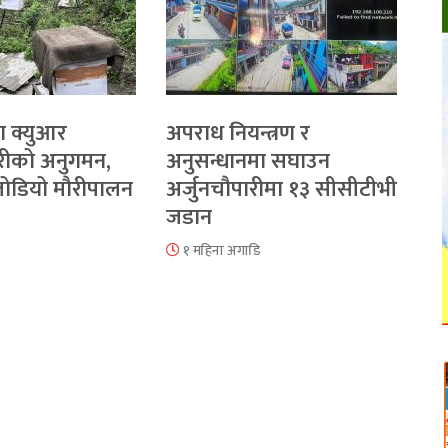
ा क्युआर
अपराध नियन्त्रण र
रीको अनुगमन,
अनुसन्धानमा सघाउन
 जोडियो मौरीपालन
अर्जुनचौपारीमा १३ सीसीटीभी
जडान
१ महिना अगाडि