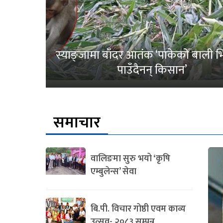
स्याङ्जामा बाँदर आतंक ‘पाकेको बाली भित
पाउँदैनन् किसान’
समाचार
वालिङमा सुरु भयो ‘कृषि
एम्बुलेन्स’ सेवा
बि.पी. विचार गोष्ठी एवम काव्य
उत्सव- २०८३ सम्पन्न