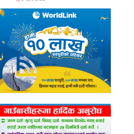
er
are