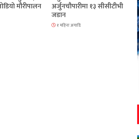
 जोडियो मौरीपालन
अर्जुनचौपारीमा १३ सीसीटीभी
जडान
१ महिना अगाडि