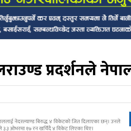
उण्ड प्रदर्शनले नेपा
ललाई नेदरल्याण्ड बिरुद्ध ४ विकेटको जित दिलाएका छन्। उनले
े ३.३ ओभरमा १७ रन खर्चिंदै ४ विकेट लिएका थिए।