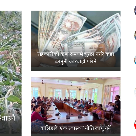
सहकारीको ऋण समयमै चुक्ता नगरे कडा
कानुनी कारबाही गरिने
्राउनै
वालिङले ‘एक स्वास्थ्य’ नीति लागू गर्ने