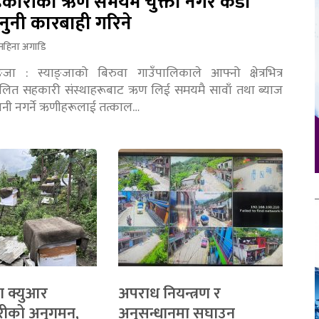
कारीको ऋण समयमै चुक्ता नगरे कडा
नुनी कारबाही गरिने
महिना अगाडि
ङ्जा : स्याङ्जाको बिरुवा गाउँपालिकाले आफ्नो क्षेत्रभित्र
चालित सहकारी संस्थाहरूबाट ऋण लिई समयमै सावाँ तथा ब्याज
तानी नगर्ने ऋणीहरूलाई तत्काल…
ा क्युआर
अपराध नियन्त्रण र
रीको अनुगमन,
अनुसन्धानमा सघाउन