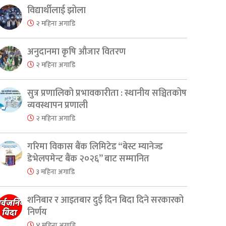
विद्यार्थीलाई झोला
२ महिना अगाडि
अनुदानमा कृषि औजार वितरण
२ महिना अगाडि
सुत्र प्रणालिको प्रभावकारीता : स्थानीय सञ्चितकोष
व्यवस्थापन प्रणाली
२ महिना अगाडि
गरिमा विकास बैंक लिमिटेड “बेस्ट म्यानेज्ड
डेभेलपमेन्ट बैंक २०२६” बाट सम्मानित
३ महिना अगाडि
शनिबार र आइतबार दुई दिन बिदा दिने सरकारको
निर्णय
४ महिना अगाडि