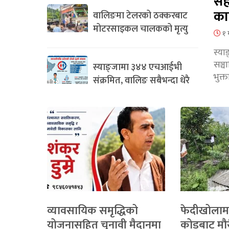
सह
का
वालिङमा टेलरको ठक्करबाट
मोटरसाइकल चालकको मृत्यु
१ 
स्या
सञ्
स्याङ्जामा ३४४ एचआईभी
भुक्
संक्रमित, वालिङ सबैभन्दा धेरै
व्यावसायिक समृद्धिको
फेदीखोलाम
योजनासहित चुनावी मैदानमा
कोडबाट मौ