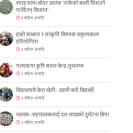
स्याङ्जामा बाँदर आतंक ‘पाकेको बाली भित्राउनै
पाउँदैनन् किसान’
१ महिना अगाडि
हाम्रो संस्कार र संस्कृति विषयक वक्तृत्वकला
प्रतियोगिता
२ महिना अगाडि
गल्याङमा कृषि बजार केन्द्र शुभारम्भ
२ महिना अगाडि
विद्यालयमै केरा खेती : उद्यमी बन्दै विद्यार्थी
२ महिना अगाडि
er
are
चालक–सहचालकलाई दश लाखको दुर्घटना बिमा
२ महिना अगाडि