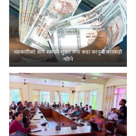
सहकारीको ऋण समयमै चुक्ता नगरे कडा कानुनी कारबाही
गरिने