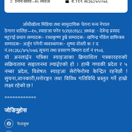
ठेगाना वालिङ—१०, स्याङजा
क. र द नं. २१८३६८/७५/०७६
आँधीखोला मिडिया तथा सामुदायिक चेतना मन्च नेपाल
ठेगाना वालिङ—१०, स्याङजा फोन ९८१६१८१६८८
अध्यक्ष: - देवेन्द्र प्रसाद
भट्टराई
प्रधान सम्पादक:- राधाकृष्ण डुम्रे
सम्पादक:- खगिन्द्र पौडेल
ग्राफिक्स
सम्पादक:- अर्जुन पंगेनी
व्यवस्थापक:- शुष्मा वोस्ती
क. र द
नं.२१८३६८/७५/०७६
सूचना तथा प्रसारण बिभाग दर्ता नं १९०६
यो अनलाईन पत्रिका स्याङ्जाका क्रियाशिल पत्रकारहरुको
सक्रियतामा सञ्चालनमा ल्याईएको हो ।
हामी गण्डकी प्रदेश र ५
नम्बर प्रदेश, विशेषत: स्याङ्जा सेरोफेरोमा केन्द्रित रहनेछौ !
सुचना,जानकारी,मनोरञ्जन तथा विविध गतिविधि प्रस्तुत गर्ने हाम्रो
लक्ष्य रहेको छ !
============
जोडिनुहोस
फेसबुक