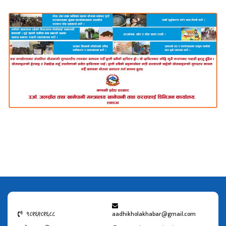
९८१६१८१६८८
aadhikholakhabar@gmail.com