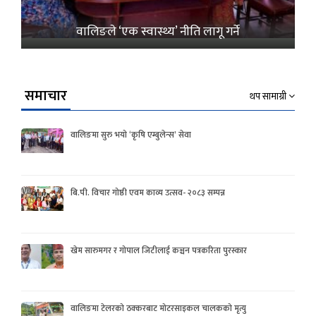
वालिङले ‘एक स्वास्थ्य’ नीति लागू गर्ने
समाचार
थप सामाग्री
वालिङमा सुरु भयो ‘कृषि एम्बुलेन्स’ सेवा
बि.पी. विचार गोष्ठी एवम काव्य उत्सव- २०८३ सम्पन्न
खेम सारुमगर र गोपाल जिटीलाई कञ्चन पत्रकरिता पुरस्कार
वालिङमा टेलरको ठक्करबाट मोटरसाइकल चालकको मृत्यु