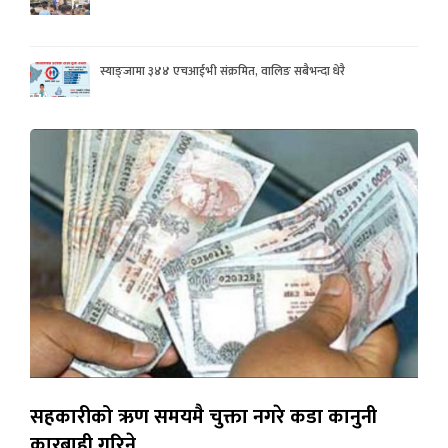
स्याङ्जामा ३४४ एचआईभी संक्रमित, वालिङ सबैभन्दा धेरै
सहकारीको ऋण समयमै चुक्ता नगरे कडा कानुनी
कारबाही गरिने