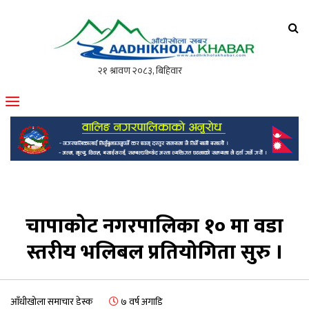
आँधीखोला खवर
मोफसलकै लोकप्रिय अनलाइन पत्रिका
चापाकोट नगरपालिका १० मा वडा
स्तरीय भलिबल प्रतियोगिता सुरु ।
आँधीखोला समाचार डेस्क
७ वर्ष अगाडि