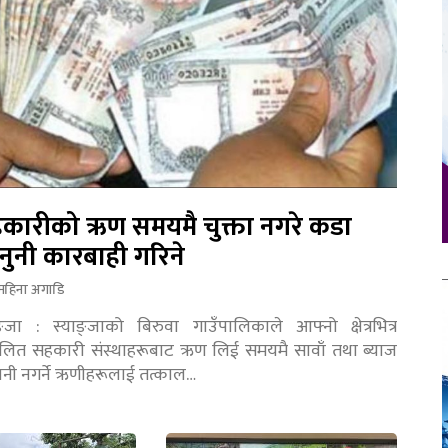
कारीको ऋण समयमै चुक्ता नगरे कडा
नुनी कारबाही गरिने
महिना अगाडि
ङ्जा : स्याङ्जाको बिरुवा गाउँपालिकाले आफ्नो क्षेत्रभित्र
चालित सहकारी संस्थाहरूबाट ऋण लिई समयमै सावाँ तथा ब्याज
तानी नगर्ने ऋणीहरूलाई तत्काल…