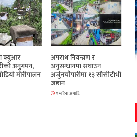
ा क्युआर
अपराध नियन्त्रण र
रीको अनुगमन,
अनुसन्धानमा सघाउन
 जोडियो मौरीपालन
अर्जुनचौपारीमा १३ सीसीटीभी
जडान
१ महिना अगाडि