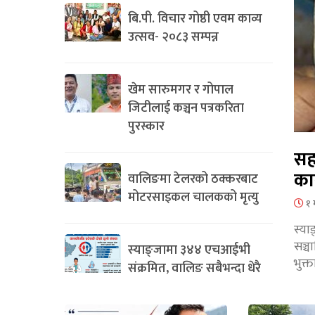
बि.पी. विचार गोष्ठी एवम काव्य
उत्सव- २०८३ सम्पन्न
खेम सारुमगर र गोपाल
जिटीलाई कञ्चन पत्रकरिता
पुरस्कार
सह
का
वालिङमा टेलरको ठक्करबाट
मोटरसाइकल चालकको मृत्यु
१ 
स्या
सञ्
स्याङ्जामा ३४४ एचआईभी
भुक्
संक्रमित, वालिङ सबैभन्दा धेरै