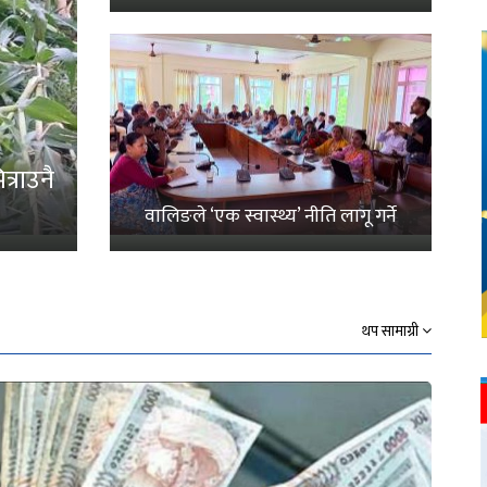
्राउनै
वालिङले ‘एक स्वास्थ्य’ नीति लागू गर्ने
थप सामाग्री