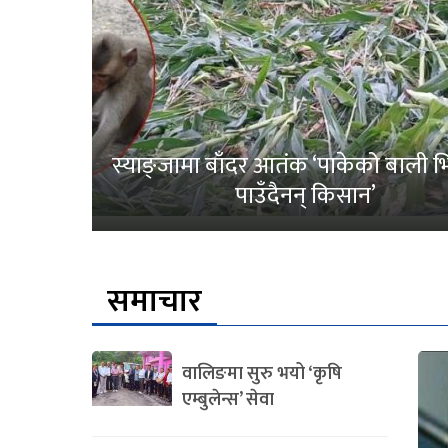
स्याङ्जामा बाँदर आतंक ‘पाकेको बाली भित
पाउँदैनन् किसान’
समाचार
वालिङमा सुरु भयो ‘कृषि
एम्बुलेन्स’ सेवा