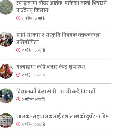
स्याङ्जामा बाँदर आतंक ‘पाकेको बाली भित्राउनै
पाउँदैनन् किसान’
१ महिना अगाडि
हाम्रो संस्कार र संस्कृति विषयक वक्तृत्वकला
प्रतियोगिता
२ महिना अगाडि
गल्याङमा कृषि बजार केन्द्र शुभारम्भ
२ महिना अगाडि
विद्यालयमै केरा खेती : उद्यमी बन्दै विद्यार्थी
२ महिना अगाडि
चालक–सहचालकलाई दश लाखको दुर्घटना बिमा
२ महिना अगाडि