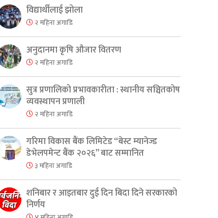
विद्यार्थीलाई झोला
२ महिना अगाडि
अनुदानमा कृषि औजार वितरण
er
are
२ महिना अगाडि
सुत्र प्रणालिको प्रभावकारीता : स्थानीय सञ्चितकोष
व्यवस्थापन प्रणाली
२ महिना अगाडि
गरिमा विकास बैंक लिमिटेड “बेस्ट म्यानेज्ड
डेभेलपमेन्ट बैंक २०२६” बाट सम्मानित
३ महिना अगाडि
शनिबार र आइतबार दुई दिन बिदा दिने सरकारको
निर्णय
४ महिना अगाडि