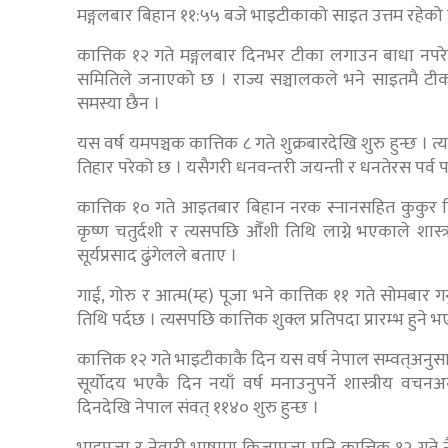
मङ्गलबार बिहान ११:५५ बजे भाइटीकाको साइत उत्तम रहेको
कात्तिक १२ गते मङ्गलबार दिनभर टीका लगाउन बाधा नपरे
समितिले जनाएको छ । राज्य सञ्चालकले भने साइतमै टी
समस्या छैन ।
यस वर्ष यमपञ्चक कात्तिक ८ गते शुक्रबारदेखि शुरु हुन्छ ।
तिहार परेको छ । यसैगरी धनवन्तरी जयन्ती र धनतेरस पर्व 
कात्तिक १० गते आइतबार बिहान नरक स्नानसहित कुकुर तिह
कृष्ण चतुर्दशी र त्यसपछि औँशी तिथि लाग्ने भएकाले शास्
सूर्यप्रसाद ढुंगेलले बताए ।
गाई, गोरु र आत्म(म्ह) पूजा भने कात्तिक ११ गते सोमबार गर
तिथि पर्दछ । त्यसपछि कात्तिक शुक्ल प्रतिपदा प्रारम्भ हुने भएक
कात्तिक १२ गते भाइटीकाकै दिन यस वर्ष नेपाल सम्वत्अनुसा
सूर्योदय भएकै दिन नयाँ वर्ष मनाउनुपर्ने शास्त्रीय वच
दिनदेखि नेपाल संवत् ११४० शुरु हुन्छ ।