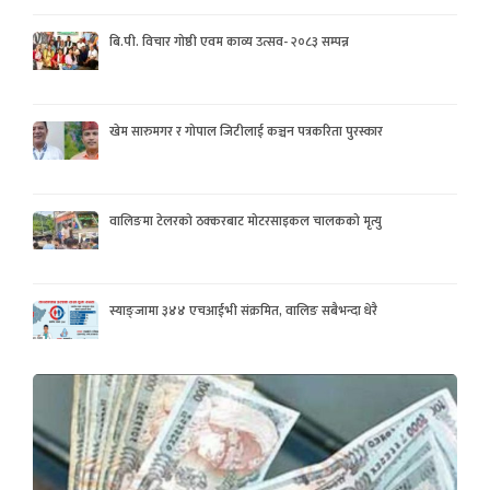
बि.पी. विचार गोष्ठी एवम काव्य उत्सव- २०८३ सम्पन्न
खेम सारुमगर र गोपाल जिटीलाई कञ्चन पत्रकरिता पुरस्कार
वालिङमा टेलरको ठक्करबाट मोटरसाइकल चालकको मृत्यु
स्याङ्जामा ३४४ एचआईभी संक्रमित, वालिङ सबैभन्दा धेरै