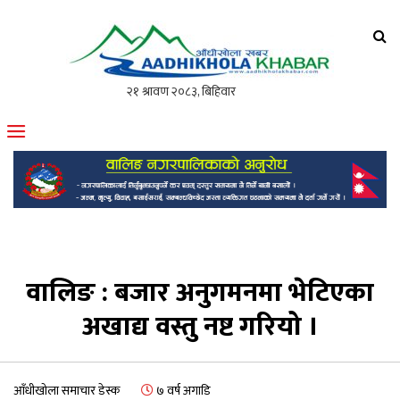
आँधीखोला खवर
मोफसलकै लोकप्रिय अनलाइन पत्रिका
वालिङ : बजार अनुगमनमा भेटिएका
अखाद्य वस्तु नष्ट गरियो ।
आँधीखोला समाचार डेस्क
७ वर्ष अगाडि