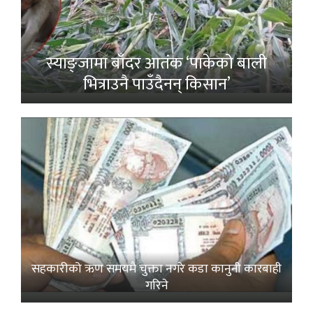
स्याङ्जामा बाँदर आतंक ‘पाकेको बाली
भित्राउनै पाउँदैनन् किसान’
सहकारीको ऋण समयमै चुक्ता नगरे कडा कानुनी कारबाही
गरिने