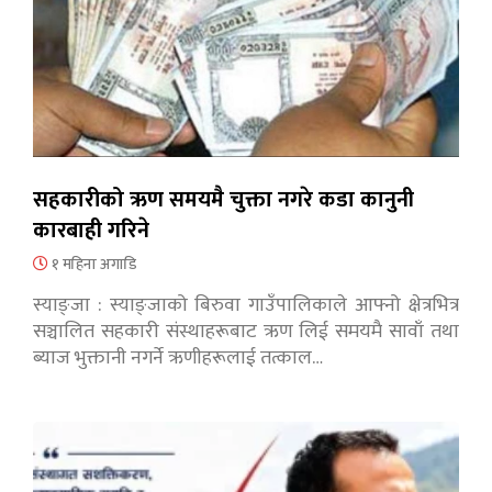
सहकारीको ऋण समयमै चुक्ता नगरे कडा कानुनी
कारबाही गरिने
१ महिना अगाडि
स्याङ्जा : स्याङ्जाको बिरुवा गाउँपालिकाले आफ्नो क्षेत्रभित्र
सञ्चालित सहकारी संस्थाहरूबाट ऋण लिई समयमै सावाँ तथा
ब्याज भुक्तानी नगर्ने ऋणीहरूलाई तत्काल…