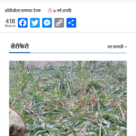
आँधीखोला समाचार डेस्क
७ वर्ष अगाडि
Facebook
Twitter
Messenger
Copy
Share
418
Shares
Link
सेरोफेरो
थप सामाग्री