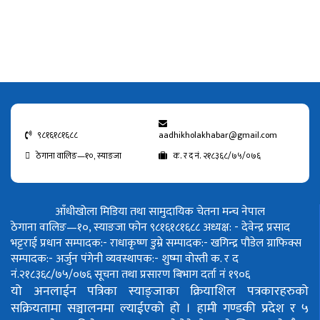
९८१६१८१६८८
aadhikholakhabar@gmail.com
ठेगाना वालिङ—१०, स्याङजा
क. र द नं. २१८३६८/७५/०७६
आँधीखोला मिडिया तथा सामुदायिक चेतना मन्च नेपाल
ठेगाना वालिङ—१०, स्याङजा फोन ९८१६१८१६८८
अध्यक्ष: - देवेन्द्र प्रसाद
भट्टराई
प्रधान सम्पादक:- राधाकृष्ण डुम्रे
सम्पादक:- खगिन्द्र पौडेल
ग्राफिक्स
सम्पादक:- अर्जुन पंगेनी
व्यवस्थापक:- शुष्मा वोस्ती
क. र द
नं.२१८३६८/७५/०७६
सूचना तथा प्रसारण बिभाग दर्ता नं १९०६
यो अनलाईन पत्रिका स्याङ्जाका क्रियाशिल पत्रकारहरुको
सक्रियतामा सञ्चालनमा ल्याईएको हो ।
हामी गण्डकी प्रदेश र ५