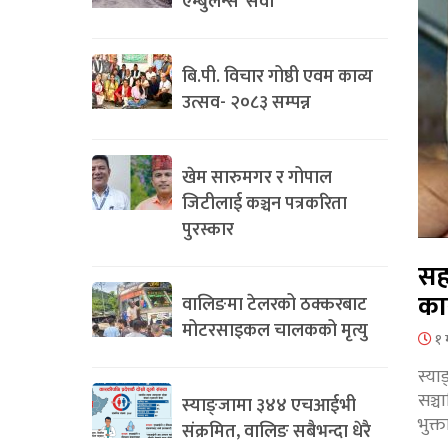
एम्बुलेन्स’ सेवा
बि.पी. विचार गोष्ठी एवम काव्य
उत्सव- २०८३ सम्पन्न
खेम सारुमगर र गोपाल
जिटीलाई कञ्चन पत्रकरिता
पुरस्कार
सह
का
वालिङमा टेलरको ठक्करबाट
मोटरसाइकल चालकको मृत्यु
१ 
स्या
सञ्
स्याङ्जामा ३४४ एचआईभी
भुक्
संक्रमित, वालिङ सबैभन्दा धेरै