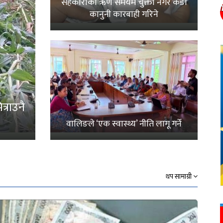
सहकारीको ऋण समयमै चुक्ता नगरे कडा
कानुनी कारबाही गरिने
्राउनै
वालिङले ‘एक स्वास्थ्य’ नीति लागू गर्ने
थप सामाग्री