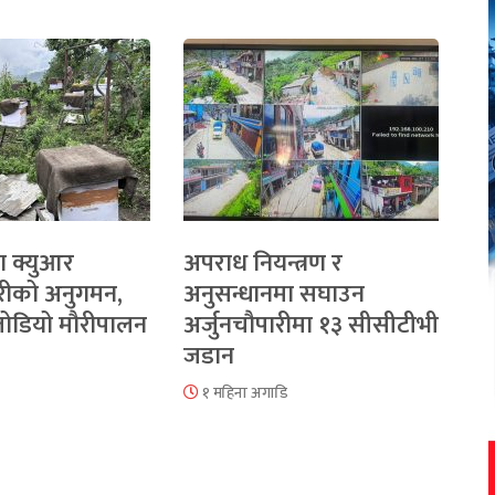
ा क्युआर
अपराध नियन्त्रण र
रीको अनुगमन,
अनुसन्धानमा सघाउन
 जोडियो मौरीपालन
अर्जुनचौपारीमा १३ सीसीटीभी
जडान
१ महिना अगाडि