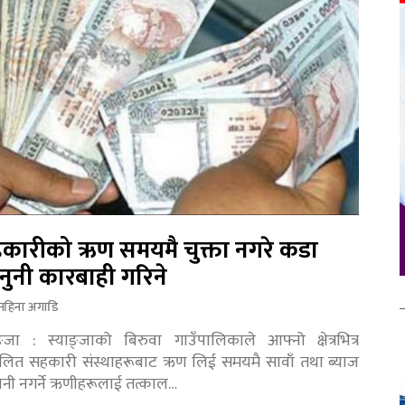
कारीको ऋण समयमै चुक्ता नगरे कडा
नुनी कारबाही गरिने
महिना अगाडि
ङ्जा : स्याङ्जाको बिरुवा गाउँपालिकाले आफ्नो क्षेत्रभित्र
चालित सहकारी संस्थाहरूबाट ऋण लिई समयमै सावाँ तथा ब्याज
तानी नगर्ने ऋणीहरूलाई तत्काल…