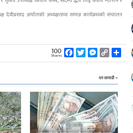
 र तृतीय उपाध्यक्ष किशोर केसी, सदस्य द्धय लाई केशव न्यौपाने र
क्ष देवीप्रसाद अर्यालको अध्यक्षतामा सम्पन्न कार्यक्रमको संचालन
Facebook
Twitter
Messeng
Copy
Sh
100
Shares
Link
थप सामाग्री