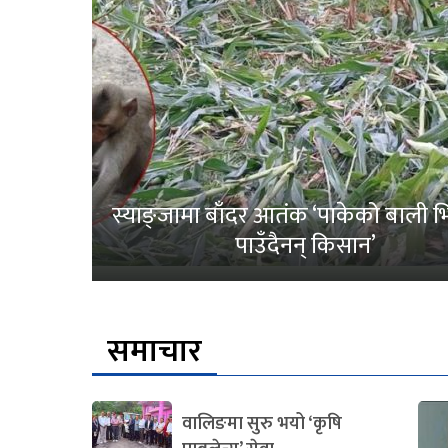
स्याङ्जामा बाँदर आतंक ‘पाकेको बाली भित
पाउँदैनन् किसान’
समाचार
वालिङमा सुरु भयो ‘कृषि