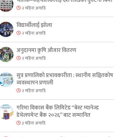
चालक–सहचालकलाई दश लाखको दुर्घटना बिमा
२ महिना अगाडि
विद्यार्थीलाई झोला
२ महिना अगाडि
अनुदानमा कृषि औजार वितरण
er
are
२ महिना अगाडि
सुत्र प्रणालिको प्रभावकारीता : स्थानीय सञ्चितकोष
व्यवस्थापन प्रणाली
२ महिना अगाडि
गरिमा विकास बैंक लिमिटेड “बेस्ट म्यानेज्ड
डेभेलपमेन्ट बैंक २०२६” बाट सम्मानित
३ महिना अगाडि